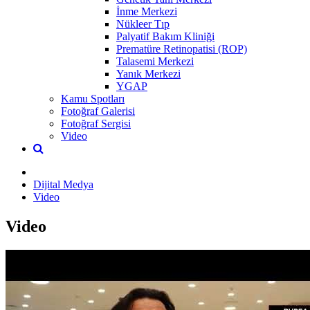
İnme Merkezi
Nükleer Tıp
Palyatif Bakım Kliniği
Prematüre Retinopatisi (ROP)
Talasemi Merkezi
Yanık Merkezi
YGAP
Kamu Spotları
Fotoğraf Galerisi
Fotoğraf Sergisi
Video
Dijital Medya
Video
Video