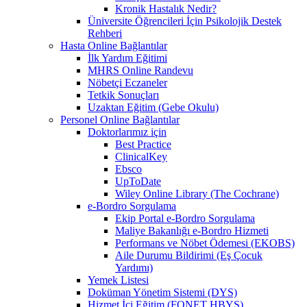
Kronik Hastalık Nedir?
Üniversite Öğrencileri İçin Psikolojik Destek
Rehberi
Hasta Online Bağlantılar
İlk Yardım Eğitimi
MHRS Online Randevu
Nöbetçi Eczaneler
Tetkik Sonuçları
Uzaktan Eğitim (Gebe Okulu)
Personel Online Bağlantılar
Doktorlarımız için
Best Practice
ClinicalKey
Ebsco
UpToDate
Wiley Online Library (The Cochrane)
e-Bordro Sorgulama
Ekip Portal e-Bordro Sorgulama
Maliye Bakanlığı e-Bordro Hizmeti
Performans ve Nöbet Ödemesi (EKOBS)
Aile Durumu Bildirimi (Eş Çocuk
Yardımı)
Yemek Listesi
Doküman Yönetim Sistemi (DYS)
Hizmet İçi Eğitim (FONET HBYS)