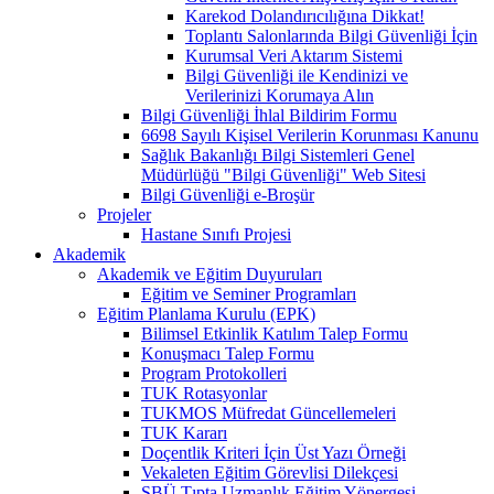
Karekod Dolandırıcılığına Dikkat!
Toplantı Salonlarında Bilgi Güvenliği İçin
Kurumsal Veri Aktarım Sistemi
Bilgi Güvenliği ile Kendinizi ve
Verilerinizi Korumaya Alın
Bilgi Güvenliği İhlal Bildirim Formu
6698 Sayılı Kişisel Verilerin Korunması Kanunu
Sağlık Bakanlığı Bilgi Sistemleri Genel
Müdürlüğü "Bilgi Güvenliği" Web Sitesi
Bilgi Güvenliği e-Broşür
Projeler
Hastane Sınıfı Projesi
Akademik
Akademik ve Eğitim Duyuruları
Eğitim ve Seminer Programları
Eğitim Planlama Kurulu (EPK)
Bilimsel Etkinlik Katılım Talep Formu
Konuşmacı Talep Formu
Program Protokolleri
TUK Rotasyonlar
TUKMOS Müfredat Güncellemeleri
TUK Kararı
Doçentlik Kriteri İçin Üst Yazı Örneği
Vekaleten Eğitim Görevlisi Dilekçesi
SBÜ Tıpta Uzmanlık Eğitim Yönergesi