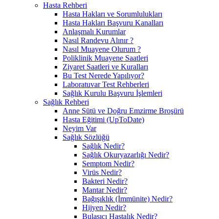
Hasta Rehberi
Hasta Hakları ve Sorumlulukları
Hasta Hakları Başvuru Kanalları
Anlaşmalı Kurumlar
Nasıl Randevu Alınır ?
Nasıl Muayene Olurum ?
Poliklinik Muayene Saatleri
Ziyaret Saatleri ve Kuralları
Bu Test Nerede Yapılıyor?
Laboratuvar Test Rehberleri
Sağlık Kurulu Başvuru İşlemleri
Sağlık Rehberi
Anne Sütü ve Doğru Emzirme Broşürü
Hasta Eğitimi (UpToDate)
Neyim Var
Sağlık Sözlüğü
Sağlık Nedir?
Sağlık Okuryazarlığı Nedir?
Semptom Nedir?
Virüs Nedir?
Bakteri Nedir?
Mantar Nedir?
Bağışıklık (İmmünite) Nedir?
Hijyen Nedir?
Bulaşıcı Hastalık Nedir?