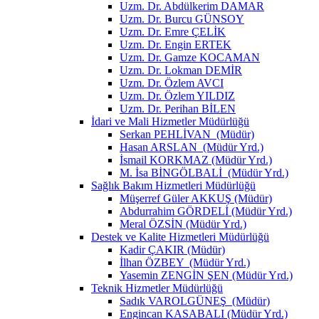
Uzm. Dr. Abdülkerim DAMAR
Uzm. Dr. Burcu GÜNSOY
Uzm. Dr. Emre ÇELİK
Uzm. Dr. Engin ERTEK
Uzm. Dr. Gamze KOCAMAN
Uzm. Dr. Lokman DEMİR
Uzm. Dr. Özlem AVCI
Uzm. Dr. Özlem YILDIZ
Uzm. Dr. Perihan BİLEN
İdari ve Mali Hizmetler Müdürlüğü
Serkan PEHLİVAN (Müdür)
Hasan ARSLAN (Müdür Yrd.)
İsmail KORKMAZ (Müdür Yrd.)
M. İsa BİNGÖLBALİ (Müdür Yrd.)
Sağlık Bakım Hizmetleri Müdürlüğü
Müşerref Güler AKKUŞ (Müdür)
Abdurrahim GÖRDELİ (Müdür Yrd.)
Meral ÖZSİN (Müdür Yrd.)
Destek ve Kalite Hizmetleri Müdürlüğü
Kadir ÇAKIR (Müdür)
İlhan ÖZBEY (Müdür Yrd.)
Yasemin ZENGİN ŞEN (Müdür Yrd.)
Teknik Hizmetler Müdürlüğü
Sadık VAROLGÜNEŞ (Müdür)
Engincan KASABALI (Müdür Yrd.)