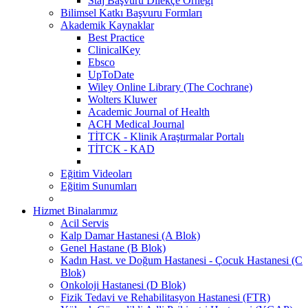
Staj Başvuru Dilekçe Örneği
Bilimsel Katkı Başvuru Formları
Akademik Kaynaklar
Best Practice
ClinicalKey
Ebsco
UpToDate
Wiley Online Library (The Cochrane)
Wolters Kluwer
Academic Journal of Health
ACH Medical Journal
TİTCK - Klinik Araştırmalar Portalı
TİTCK - KAD
Eğitim Videoları
Eğitim Sunumları
Hizmet Binalarımız
Acil Servis
Kalp Damar Hastanesi (A Blok)
Genel Hastane (B Blok)
Kadın Hast. ve Doğum Hastanesi - Çocuk Hastanesi (C
Blok)
Onkoloji Hastanesi (D Blok)
Fizik Tedavi ve Rehabilitasyon Hastanesi (FTR)