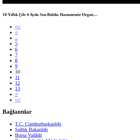
10 Yıllık Çile 6 Ayda Son Buldu: Hastanemiz Organ ...
<<
<
..
5
6
7
8
9
10
11
12
13
>
>>
Bağlantılar
T.C. Cumhurbaşkanlığı
Sağlık Bakanlığı
Bursa Valiliği