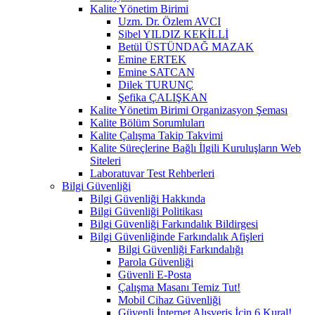
Kalite Yönetim Birimi
Uzm. Dr. Özlem AVCI
Sibel YILDIZ KEKİLLİ
Betül ÜSTÜNDAĞ MAZAK
Emine ERTEK
Emine SATCAN
Dilek TURUNÇ
Şefika ÇALIŞKAN
Kalite Yönetim Birimi Organizasyon Şeması
Kalite Bölüm Sorumluları
Kalite Çalışma Takip Takvimi
Kalite Süreçlerine Bağlı İlgili Kuruluşların Web
Siteleri
Laboratuvar Test Rehberleri
Bilgi Güvenliği
Bilgi Güvenliği Hakkında
Bilgi Güvenliği Politikası
Bilgi Güvenliği Farkındalık Bildirgesi
Bilgi Güvenliğinde Farkındalık Afişleri
Bilgi Güvenliği Farkındalığı
Parola Güvenliği
Güvenli E-Posta
Çalışma Masanı Temiz Tut!
Mobil Cihaz Güvenliği
Güvenli İnternet Alışveriş İçin 6 Kural!