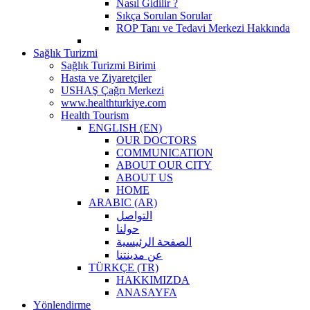
Nasıl Gidilir ?
Sıkça Sorulan Sorular
ROP Tanı ve Tedavi Merkezi Hakkında
Sağlık Turizmi
Sağlık Turizmi Birimi
Hasta ve Ziyaretçiler
USHAŞ Çağrı Merkezi
www.healthturkiye.com
Health Tourism
ENGLISH (EN)
OUR DOCTORS
COMMUNICATION
ABOUT OUR CITY
ABOUT US
HOME
ARABIC (AR)
التواصل
حولنا
الصفحة الرئيسية
عن مدينتنا
TÜRKÇE (TR)
HAKKIMIZDA
ANASAYFA
Yönlendirme