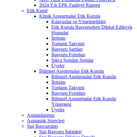
2024 Yılı EPK Faaliyet Raporu
Etik Kurul
Klinik Araştırmalar Etik Kurulu
Kılavuzlar ve Yönetmelikler
Etik Kurula Başvururken Dikkat Edilecek
Hususlar
İletişim
Toplantı Takvimi
Başvuru Şartları
Başvuru Formları
Sıkça Sorulan Sorular
Üyeler
Bilimsel Araştırmalar Etik Kurulu
Bilimsel Araştırmalar Etik Kurulu
İletişim
Toplantı Takvimi
Başvuru Formları
Bilimsel Araştırmalar Etik Kurulu
Yönergesi
Üyeler
Asistanlarımız
Asistanlık Süreçleri
Staj Başvuruları
Staj Başvuru İşlemleri