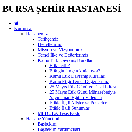
BURSA ŞEHİR HASTANESİ
Kurumsal
Hastanemiz
Tarihçemiz
Hedeflerimiz
Misyon ve Vizyonumuz
Temel İlke ve Değerlerimiz
Kamu Etik Davranış Kuralları
Etik nedir?
Etik günü niçin kutlanıyor?
Kamu Etik Davranış Kuralları
Kamu Etiği Temel Değerlerimiz
25 Mayıs Etik Günü ve Etik Haftası
25 Mayıs Etik Günü Münasebetiyle
Yayınlanan Eğitim Videoları
Etikle İlgili Afişler ve Posterler
Etikle İlgili Sunumlar
MEDULA Tesis Kodu
Hastane Yönetimi
Başhekim
Başhekim Yardımcıları