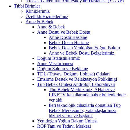
Yüksek Güvenlikli Adli Psikiyatri Hastanesi (YGAP)
Tıbbi Birimler
Kliniklerimiz
Özellikli Hizmetlerimiz
Anne & Bebek
Anne & Bebek
Anne Dostu ve Bebek Dostu
Anne Dostu Hastane
Bebek Dostu Hastane
Bebek Dostu Yenidoğan Yoğun Bakım
Anne ve Bebek Dostu Belgelerimiz
Doğum İstatistiklerimiz
Anne Misafirhanesi
Doğum Salonu ve Bekleme
TDL (Travay, Doğum, Lohusa) Odaları
Emzirme Destek ve Relaktasyon Polikliniği
Tüp Bebek Ünitesi Androloji Laboratuvarı
Tüp Bebek Merkezimiz, AHaber ve
LINETV kanallarında haber bültenlerinde
yer aldı.
İleri teknolojik cihazlarla donatılan Tüp
Bebek Merkezimiz, vatandaşlarımıza
hizmet vermeye başladı.
Yenidoğan Yoğun Bakım Ünitesi
ROP Tanı ve Tedavi Merkezi