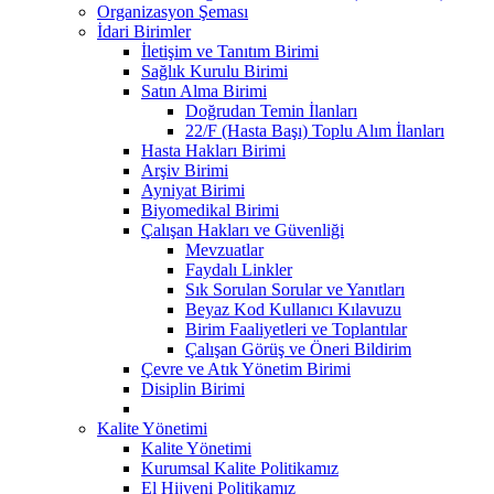
Organizasyon Şeması
İdari Birimler
İletişim ve Tanıtım Birimi
Sağlık Kurulu Birimi
Satın Alma Birimi
Doğrudan Temin İlanları
22/F (Hasta Başı) Toplu Alım İlanları
Hasta Hakları Birimi
Arşiv Birimi
Ayniyat Birimi
Biyomedikal Birimi
Çalışan Hakları ve Güvenliği
Mevzuatlar
Faydalı Linkler
Sık Sorulan Sorular ve Yanıtları
Beyaz Kod Kullanıcı Kılavuzu
Birim Faaliyetleri ve Toplantılar
Çalışan Görüş ve Öneri Bildirim
Çevre ve Atık Yönetim Birimi
Disiplin Birimi
Kalite Yönetimi
Kalite Yönetimi
Kurumsal Kalite Politikamız
El Hijyeni Politikamız