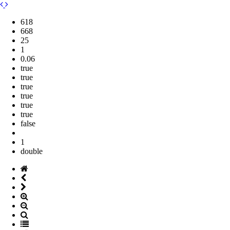
618
668
25
1
0.06
true
true
true
true
true
true
false
1
double