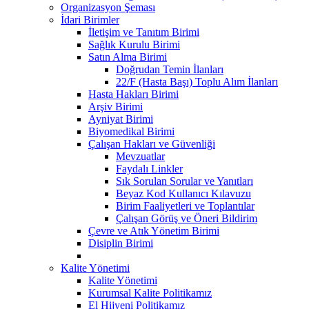
Organizasyon Şeması
İdari Birimler
İletişim ve Tanıtım Birimi
Sağlık Kurulu Birimi
Satın Alma Birimi
Doğrudan Temin İlanları
22/F (Hasta Başı) Toplu Alım İlanları
Hasta Hakları Birimi
Arşiv Birimi
Ayniyat Birimi
Biyomedikal Birimi
Çalışan Hakları ve Güvenliği
Mevzuatlar
Faydalı Linkler
Sık Sorulan Sorular ve Yanıtları
Beyaz Kod Kullanıcı Kılavuzu
Birim Faaliyetleri ve Toplantılar
Çalışan Görüş ve Öneri Bildirim
Çevre ve Atık Yönetim Birimi
Disiplin Birimi
Kalite Yönetimi
Kalite Yönetimi
Kurumsal Kalite Politikamız
El Hijyeni Politikamız