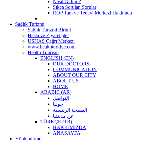
Nasıl Gidilir ?
Sıkça Sorulan Sorular
ROP Tanı ve Tedavi Merkezi Hakkında
Sağlık Turizmi
Sağlık Turizmi Birimi
Hasta ve Ziyaretçiler
USHAŞ Çağrı Merkezi
www.healthturkiye.com
Health Tourism
ENGLISH (EN)
OUR DOCTORS
COMMUNICATION
ABOUT OUR CITY
ABOUT US
HOME
ARABIC (AR)
التواصل
حولنا
الصفحة الرئيسية
عن مدينتنا
TÜRKÇE (TR)
HAKKIMIZDA
ANASAYFA
Yönlendirme