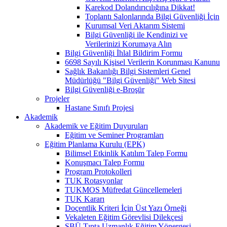
Karekod Dolandırıcılığına Dikkat!
Toplantı Salonlarında Bilgi Güvenliği İçin
Kurumsal Veri Aktarım Sistemi
Bilgi Güvenliği ile Kendinizi ve
Verilerinizi Korumaya Alın
Bilgi Güvenliği İhlal Bildirim Formu
6698 Sayılı Kişisel Verilerin Korunması Kanunu
Sağlık Bakanlığı Bilgi Sistemleri Genel
Müdürlüğü "Bilgi Güvenliği" Web Sitesi
Bilgi Güvenliği e-Broşür
Projeler
Hastane Sınıfı Projesi
Akademik
Akademik ve Eğitim Duyuruları
Eğitim ve Seminer Programları
Eğitim Planlama Kurulu (EPK)
Bilimsel Etkinlik Katılım Talep Formu
Konuşmacı Talep Formu
Program Protokolleri
TUK Rotasyonlar
TUKMOS Müfredat Güncellemeleri
TUK Kararı
Doçentlik Kriteri İçin Üst Yazı Örneği
Vekaleten Eğitim Görevlisi Dilekçesi
SBÜ Tıpta Uzmanlık Eğitim Yönergesi