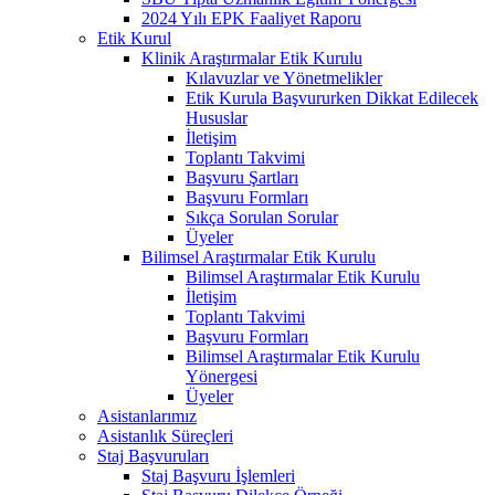
2024 Yılı EPK Faaliyet Raporu
Etik Kurul
Klinik Araştırmalar Etik Kurulu
Kılavuzlar ve Yönetmelikler
Etik Kurula Başvururken Dikkat Edilecek
Hususlar
İletişim
Toplantı Takvimi
Başvuru Şartları
Başvuru Formları
Sıkça Sorulan Sorular
Üyeler
Bilimsel Araştırmalar Etik Kurulu
Bilimsel Araştırmalar Etik Kurulu
İletişim
Toplantı Takvimi
Başvuru Formları
Bilimsel Araştırmalar Etik Kurulu
Yönergesi
Üyeler
Asistanlarımız
Asistanlık Süreçleri
Staj Başvuruları
Staj Başvuru İşlemleri