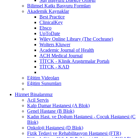
Staj Başvuru Dilekçe Örneği
Bilimsel Katkı Başvuru Formları
Akademik Kaynaklar
Best Practice
ClinicalKey
Ebsco
UpToDate
Wiley Online Library (The Cochrane)
Wolters Kluwer
Academic Journal of Health
ACH Medical Journal
TİTCK - Klinik Araştırmalar Portalı
TİTCK - KAD
Eğitim Videoları
Eğitim Sunumları
Hizmet Binalarımız
Acil Servis
Kalp Damar Hastanesi (A Blok)
Genel Hastane (B Blok)
Kadın Hast. ve Doğum Hastanesi - Çocuk Hastanesi (C
Blok)
Onkoloji Hastanesi (D Blok)
Fizik Tedavi ve Rehabilitasyon Hastanesi (FTR)