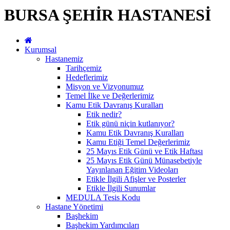
BURSA ŞEHİR HASTANESİ
Kurumsal
Hastanemiz
Tarihçemiz
Hedeflerimiz
Misyon ve Vizyonumuz
Temel İlke ve Değerlerimiz
Kamu Etik Davranış Kuralları
Etik nedir?
Etik günü niçin kutlanıyor?
Kamu Etik Davranış Kuralları
Kamu Etiği Temel Değerlerimiz
25 Mayıs Etik Günü ve Etik Haftası
25 Mayıs Etik Günü Münasebetiyle
Yayınlanan Eğitim Videoları
Etikle İlgili Afişler ve Posterler
Etikle İlgili Sunumlar
MEDULA Tesis Kodu
Hastane Yönetimi
Başhekim
Başhekim Yardımcıları