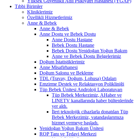
Yüksek Güvenlikli Adli Psikiyatri Hastanesi (YGAP)
Tıbbi Birimler
Kliniklerimiz
Özellikli Hizmetlerimiz
Anne & Bebek
Anne & Bebek
Anne Dostu ve Bebek Dostu
Anne Dostu Hastane
Bebek Dostu Hastane
Bebek Dostu Yenidoğan Yoğun Bakım
Anne ve Bebek Dostu Belgelerimiz
Doğum İstatistiklerimiz
Anne Misafirhanesi
Doğum Salonu ve Bekleme
TDL (Travay, Doğum, Lohusa) Odaları
Emzirme Destek ve Relaktasyon Polikliniği
Tüp Bebek Ünitesi Androloji Laboratuvarı
Tüp Bebek Merkezimiz, AHaber ve
LINETV kanallarında haber bültenlerinde
yer aldı.
İleri teknolojik cihazlarla donatılan Tüp
Bebek Merkezimiz, vatandaşlarımıza
hizmet vermeye başladı.
Yenidoğan Yoğun Bakım Ünitesi
ROP Tanı ve Tedavi Merkezi