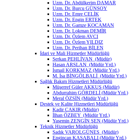
Uzm. Dr. Abdülkerim DAMAR
Uzm. Dr. Burcu GÜNSOY
Uzm. Dr. Emre ÇELİK
Uzm. Dr. Engin ERTEK
Uzm. Dr. Gamze KOCAMAN
Uzm. Dr. Lokman DEMİR
Uzm. Dr. Özlem AVCI
Uzm. Dr. Özlem YILDIZ
Uzm. Dr. Perihan BİLEN
İdari ve Mali Hizmetler Müdürlüğü
Serkan PEHLİVAN (Müdür)
Hasan ARSLAN (Müdür Yrd.)
İsmail KORKMAZ (Müdür Yrd.)
M. İsa BİNGÖLBALİ (Müdür Yrd.)
Sağlık Bakım Hizmetleri Müdürlüğü
Müşerref Güler AKKUŞ (Müdür)
Abdurrahim GÖRDELİ (Müdür Yrd.)
Meral ÖZSİN (Müdür Yrd.)
Destek ve Kalite Hizmetleri Müdürlüğü
Kadir ÇAKIR (Müdür)
İlhan ÖZBEY (Müdür Yrd.)
Yasemin ZENGİN ŞEN (Müdür Yrd.)
Teknik Hizmetler Müdürlüğü
Sadık VAROLGÜNEŞ (Müdür)
Engincan KASABALI (Müdür Yrd.)