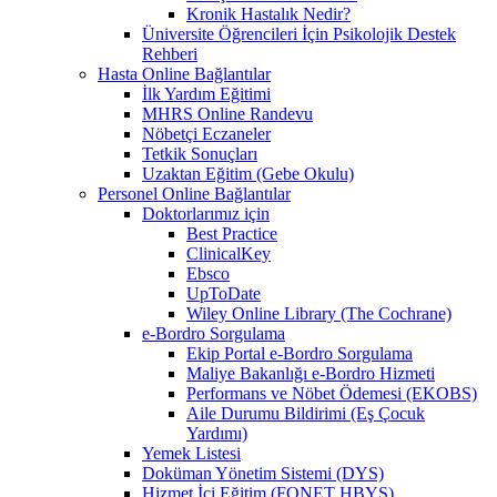
Kronik Hastalık Nedir?
Üniversite Öğrencileri İçin Psikolojik Destek
Rehberi
Hasta Online Bağlantılar
İlk Yardım Eğitimi
MHRS Online Randevu
Nöbetçi Eczaneler
Tetkik Sonuçları
Uzaktan Eğitim (Gebe Okulu)
Personel Online Bağlantılar
Doktorlarımız için
Best Practice
ClinicalKey
Ebsco
UpToDate
Wiley Online Library (The Cochrane)
e-Bordro Sorgulama
Ekip Portal e-Bordro Sorgulama
Maliye Bakanlığı e-Bordro Hizmeti
Performans ve Nöbet Ödemesi (EKOBS)
Aile Durumu Bildirimi (Eş Çocuk
Yardımı)
Yemek Listesi
Doküman Yönetim Sistemi (DYS)
Hizmet İçi Eğitim (FONET HBYS)