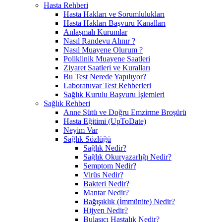
Hasta Rehberi
Hasta Hakları ve Sorumlulukları
Hasta Hakları Başvuru Kanalları
Anlaşmalı Kurumlar
Nasıl Randevu Alınır ?
Nasıl Muayene Olurum ?
Poliklinik Muayene Saatleri
Ziyaret Saatleri ve Kuralları
Bu Test Nerede Yapılıyor?
Laboratuvar Test Rehberleri
Sağlık Kurulu Başvuru İşlemleri
Sağlık Rehberi
Anne Sütü ve Doğru Emzirme Broşürü
Hasta Eğitimi (UpToDate)
Neyim Var
Sağlık Sözlüğü
Sağlık Nedir?
Sağlık Okuryazarlığı Nedir?
Semptom Nedir?
Virüs Nedir?
Bakteri Nedir?
Mantar Nedir?
Bağışıklık (İmmünite) Nedir?
Hijyen Nedir?
Bulaşıcı Hastalık Nedir?