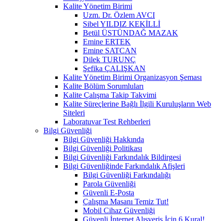
Kalite Yönetim Birimi
Uzm. Dr. Özlem AVCI
Sibel YILDIZ KEKİLLİ
Betül ÜSTÜNDAĞ MAZAK
Emine ERTEK
Emine SATCAN
Dilek TURUNÇ
Şefika ÇALIŞKAN
Kalite Yönetim Birimi Organizasyon Şeması
Kalite Bölüm Sorumluları
Kalite Çalışma Takip Takvimi
Kalite Süreçlerine Bağlı İlgili Kuruluşların Web
Siteleri
Laboratuvar Test Rehberleri
Bilgi Güvenliği
Bilgi Güvenliği Hakkında
Bilgi Güvenliği Politikası
Bilgi Güvenliği Farkındalık Bildirgesi
Bilgi Güvenliğinde Farkındalık Afişleri
Bilgi Güvenliği Farkındalığı
Parola Güvenliği
Güvenli E-Posta
Çalışma Masanı Temiz Tut!
Mobil Cihaz Güvenliği
Güvenli İnternet Alışveriş İçin 6 Kural!