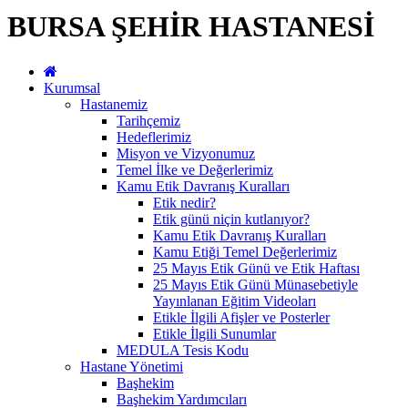
BURSA ŞEHİR HASTANESİ
Kurumsal
Hastanemiz
Tarihçemiz
Hedeflerimiz
Misyon ve Vizyonumuz
Temel İlke ve Değerlerimiz
Kamu Etik Davranış Kuralları
Etik nedir?
Etik günü niçin kutlanıyor?
Kamu Etik Davranış Kuralları
Kamu Etiği Temel Değerlerimiz
25 Mayıs Etik Günü ve Etik Haftası
25 Mayıs Etik Günü Münasebetiyle
Yayınlanan Eğitim Videoları
Etikle İlgili Afişler ve Posterler
Etikle İlgili Sunumlar
MEDULA Tesis Kodu
Hastane Yönetimi
Başhekim
Başhekim Yardımcıları