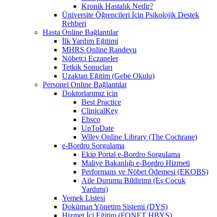
Kronik Hastalık Nedir?
Üniversite Öğrencileri İçin Psikolojik Destek
Rehberi
Hasta Online Bağlantılar
İlk Yardım Eğitimi
MHRS Online Randevu
Nöbetçi Eczaneler
Tetkik Sonuçları
Uzaktan Eğitim (Gebe Okulu)
Personel Online Bağlantılar
Doktorlarımız için
Best Practice
ClinicalKey
Ebsco
UpToDate
Wiley Online Library (The Cochrane)
e-Bordro Sorgulama
Ekip Portal e-Bordro Sorgulama
Maliye Bakanlığı e-Bordro Hizmeti
Performans ve Nöbet Ödemesi (EKOBS)
Aile Durumu Bildirimi (Eş Çocuk
Yardımı)
Yemek Listesi
Doküman Yönetim Sistemi (DYS)
Hizmet İçi Eğitim (FONET HBYS)