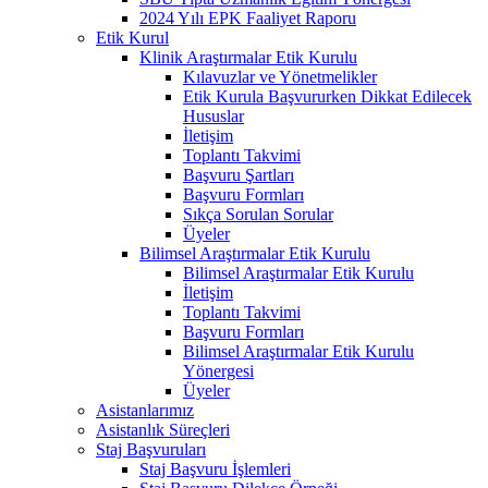
2024 Yılı EPK Faaliyet Raporu
Etik Kurul
Klinik Araştırmalar Etik Kurulu
Kılavuzlar ve Yönetmelikler
Etik Kurula Başvururken Dikkat Edilecek
Hususlar
İletişim
Toplantı Takvimi
Başvuru Şartları
Başvuru Formları
Sıkça Sorulan Sorular
Üyeler
Bilimsel Araştırmalar Etik Kurulu
Bilimsel Araştırmalar Etik Kurulu
İletişim
Toplantı Takvimi
Başvuru Formları
Bilimsel Araştırmalar Etik Kurulu
Yönergesi
Üyeler
Asistanlarımız
Asistanlık Süreçleri
Staj Başvuruları
Staj Başvuru İşlemleri