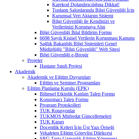
Karekod Dolandırıcılığına Dikkat!
Toplantı Salonlarında Bilgi Güvenliği İçin
Kurumsal Veri Aktarım Sistemi
Bilgi Güvenliği ile Kendinizi ve
Verilerinizi Korumaya Alın
Bilgi Güvenliği İhlal Bildirim Formu
6698 Sayılı Kişisel Verilerin Korunması Kanunu
Sağlık Bakanlığı Bilgi Sistemleri Genel
Müdürlüğü "Bilgi Güvenliği" Web Sitesi
Bilgi Güvenliği e-Broşür
Projeler
Hastane Sınıfı Projesi
Akademik
Akademik ve Eğitim Duyuruları
Eğitim ve Seminer Programları
Eğitim Planlama Kurulu (EPK)
Bilimsel Etkinlik Katılım Talep Formu
Konuşmacı Talep Formu
Program Protokolleri
TUK Rotasyonlar
TUKMOS Müfredat Güncellemeleri
TUK Kararı
Doçentlik Kriteri İçin Üst Yazı Örneği
Vekaleten Eğitim Görevlisi Dilekçesi
SBÜ Tıpta Uzmanlık Eğitim Yönergesi