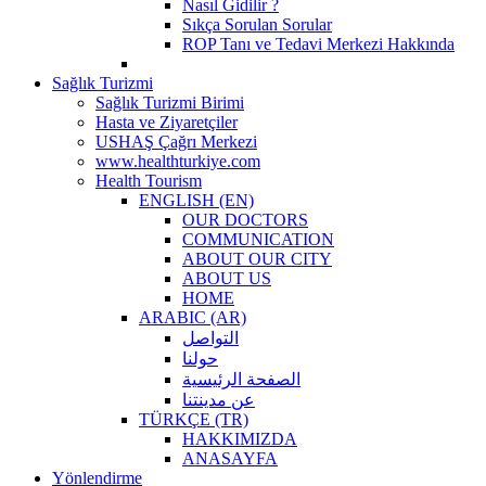
Nasıl Gidilir ?
Sıkça Sorulan Sorular
ROP Tanı ve Tedavi Merkezi Hakkında
Sağlık Turizmi
Sağlık Turizmi Birimi
Hasta ve Ziyaretçiler
USHAŞ Çağrı Merkezi
www.healthturkiye.com
Health Tourism
ENGLISH (EN)
OUR DOCTORS
COMMUNICATION
ABOUT OUR CITY
ABOUT US
HOME
ARABIC (AR)
التواصل
حولنا
الصفحة الرئيسية
عن مدينتنا
TÜRKÇE (TR)
HAKKIMIZDA
ANASAYFA
Yönlendirme