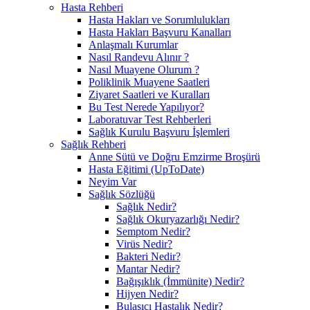
Hasta Rehberi
Hasta Hakları ve Sorumlulukları
Hasta Hakları Başvuru Kanalları
Anlaşmalı Kurumlar
Nasıl Randevu Alınır ?
Nasıl Muayene Olurum ?
Poliklinik Muayene Saatleri
Ziyaret Saatleri ve Kuralları
Bu Test Nerede Yapılıyor?
Laboratuvar Test Rehberleri
Sağlık Kurulu Başvuru İşlemleri
Sağlık Rehberi
Anne Sütü ve Doğru Emzirme Broşürü
Hasta Eğitimi (UpToDate)
Neyim Var
Sağlık Sözlüğü
Sağlık Nedir?
Sağlık Okuryazarlığı Nedir?
Semptom Nedir?
Virüs Nedir?
Bakteri Nedir?
Mantar Nedir?
Bağışıklık (İmmünite) Nedir?
Hijyen Nedir?
Bulaşıcı Hastalık Nedir?