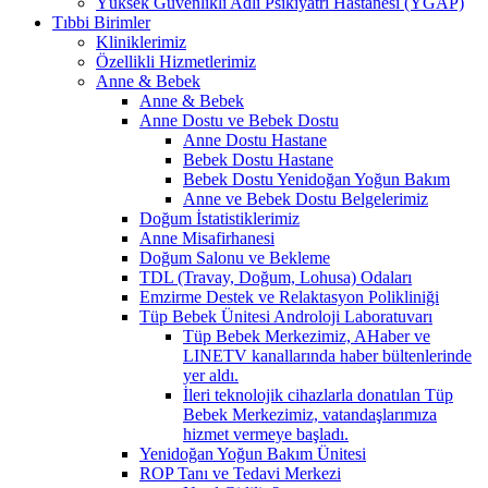
Yüksek Güvenlikli Adli Psikiyatri Hastanesi (YGAP)
Tıbbi Birimler
Kliniklerimiz
Özellikli Hizmetlerimiz
Anne & Bebek
Anne & Bebek
Anne Dostu ve Bebek Dostu
Anne Dostu Hastane
Bebek Dostu Hastane
Bebek Dostu Yenidoğan Yoğun Bakım
Anne ve Bebek Dostu Belgelerimiz
Doğum İstatistiklerimiz
Anne Misafirhanesi
Doğum Salonu ve Bekleme
TDL (Travay, Doğum, Lohusa) Odaları
Emzirme Destek ve Relaktasyon Polikliniği
Tüp Bebek Ünitesi Androloji Laboratuvarı
Tüp Bebek Merkezimiz, AHaber ve
LINETV kanallarında haber bültenlerinde
yer aldı.
İleri teknolojik cihazlarla donatılan Tüp
Bebek Merkezimiz, vatandaşlarımıza
hizmet vermeye başladı.
Yenidoğan Yoğun Bakım Ünitesi
ROP Tanı ve Tedavi Merkezi