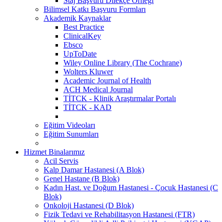
Staj Başvuru Dilekçe Örneği
Bilimsel Katkı Başvuru Formları
Akademik Kaynaklar
Best Practice
ClinicalKey
Ebsco
UpToDate
Wiley Online Library (The Cochrane)
Wolters Kluwer
Academic Journal of Health
ACH Medical Journal
TİTCK - Klinik Araştırmalar Portalı
TİTCK - KAD
Eğitim Videoları
Eğitim Sunumları
Hizmet Binalarımız
Acil Servis
Kalp Damar Hastanesi (A Blok)
Genel Hastane (B Blok)
Kadın Hast. ve Doğum Hastanesi - Çocuk Hastanesi (C
Blok)
Onkoloji Hastanesi (D Blok)
Fizik Tedavi ve Rehabilitasyon Hastanesi (FTR)