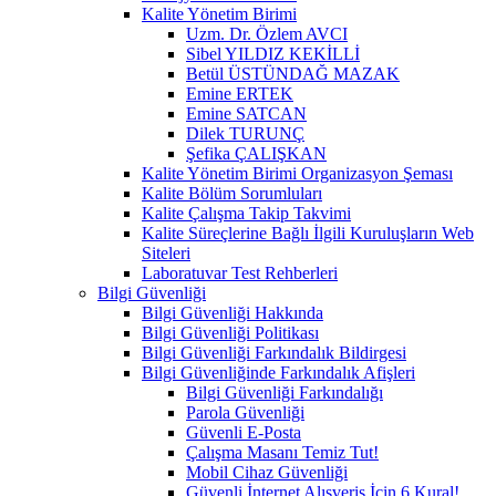
Kalite Yönetim Birimi
Uzm. Dr. Özlem AVCI
Sibel YILDIZ KEKİLLİ
Betül ÜSTÜNDAĞ MAZAK
Emine ERTEK
Emine SATCAN
Dilek TURUNÇ
Şefika ÇALIŞKAN
Kalite Yönetim Birimi Organizasyon Şeması
Kalite Bölüm Sorumluları
Kalite Çalışma Takip Takvimi
Kalite Süreçlerine Bağlı İlgili Kuruluşların Web
Siteleri
Laboratuvar Test Rehberleri
Bilgi Güvenliği
Bilgi Güvenliği Hakkında
Bilgi Güvenliği Politikası
Bilgi Güvenliği Farkındalık Bildirgesi
Bilgi Güvenliğinde Farkındalık Afişleri
Bilgi Güvenliği Farkındalığı
Parola Güvenliği
Güvenli E-Posta
Çalışma Masanı Temiz Tut!
Mobil Cihaz Güvenliği
Güvenli İnternet Alışveriş İçin 6 Kural!