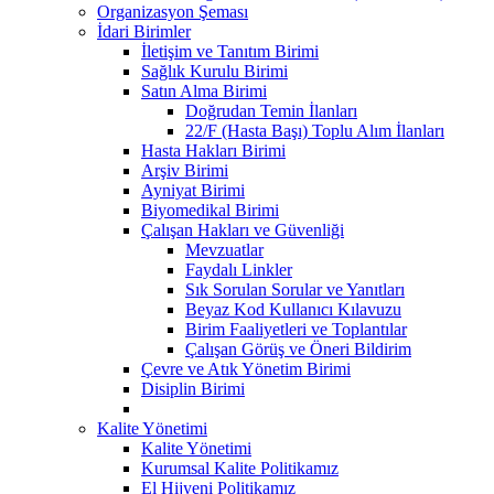
Organizasyon Şeması
İdari Birimler
İletişim ve Tanıtım Birimi
Sağlık Kurulu Birimi
Satın Alma Birimi
Doğrudan Temin İlanları
22/F (Hasta Başı) Toplu Alım İlanları
Hasta Hakları Birimi
Arşiv Birimi
Ayniyat Birimi
Biyomedikal Birimi
Çalışan Hakları ve Güvenliği
Mevzuatlar
Faydalı Linkler
Sık Sorulan Sorular ve Yanıtları
Beyaz Kod Kullanıcı Kılavuzu
Birim Faaliyetleri ve Toplantılar
Çalışan Görüş ve Öneri Bildirim
Çevre ve Atık Yönetim Birimi
Disiplin Birimi
Kalite Yönetimi
Kalite Yönetimi
Kurumsal Kalite Politikamız
El Hijyeni Politikamız