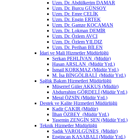
Uzm. Dr. Abdülkerim DAMAR
Uzm. Dr. Burcu GÜNSOY
Uzm. Dr. Emre ÇELİK
Uzm. Dr. Engin ERTEK
Uzm. Dr. Gamze KOCAMAN
Uzm. Dr. Lokman DEMİR
Uzm. Dr. Özlem AVCI
Uzm. Dr. Özlem YILDIZ
Uzm. Dr. Perihan BİLEN
İdari ve Mali Hizmetler Müdürlüğü
Serkan PEHLİVAN (Müdür)
Hasan ARSLAN (Müdür Yrd.)
İsmail KORKMAZ (Müdür Yrd.)
M. İsa BİNGÖLBALİ (Müdür Yrd.)
Sağlık Bakım Hizmetleri Müdürlüğü
Müşerref Güler AKKUŞ (Müdür)
Abdurrahim GÖRDELİ (Müdür Yrd.)
Meral ÖZSİN (Müdür Yrd.)
Destek ve Kalite Hizmetleri Müdürlüğü
Kadir ÇAKIR (Müdür)
İlhan ÖZBEY (Müdür Yrd.)
Yasemin ZENGİN ŞEN (Müdür Yrd.)
Teknik Hizmetler Müdürlüğü
Sadık VAROLGÜNEŞ (Müdür)
Engincan KASABALI (Müdür Yrd.)