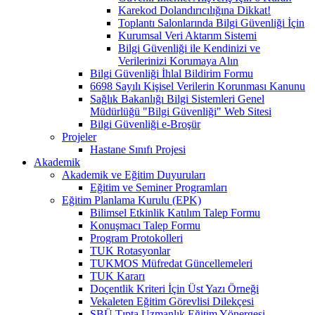
Karekod Dolandırıcılığına Dikkat!
Toplantı Salonlarında Bilgi Güvenliği İçin
Kurumsal Veri Aktarım Sistemi
Bilgi Güvenliği ile Kendinizi ve
Verilerinizi Korumaya Alın
Bilgi Güvenliği İhlal Bildirim Formu
6698 Sayılı Kişisel Verilerin Korunması Kanunu
Sağlık Bakanlığı Bilgi Sistemleri Genel
Müdürlüğü "Bilgi Güvenliği" Web Sitesi
Bilgi Güvenliği e-Broşür
Projeler
Hastane Sınıfı Projesi
Akademik
Akademik ve Eğitim Duyuruları
Eğitim ve Seminer Programları
Eğitim Planlama Kurulu (EPK)
Bilimsel Etkinlik Katılım Talep Formu
Konuşmacı Talep Formu
Program Protokolleri
TUK Rotasyonlar
TUKMOS Müfredat Güncellemeleri
TUK Kararı
Doçentlik Kriteri İçin Üst Yazı Örneği
Vekaleten Eğitim Görevlisi Dilekçesi
SBÜ Tıpta Uzmanlık Eğitim Yönergesi