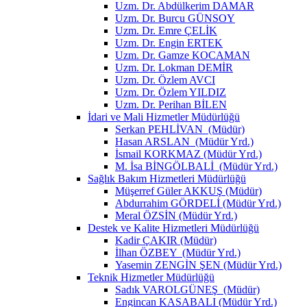
Uzm. Dr. Abdülkerim DAMAR
Uzm. Dr. Burcu GÜNSOY
Uzm. Dr. Emre ÇELİK
Uzm. Dr. Engin ERTEK
Uzm. Dr. Gamze KOCAMAN
Uzm. Dr. Lokman DEMİR
Uzm. Dr. Özlem AVCI
Uzm. Dr. Özlem YILDIZ
Uzm. Dr. Perihan BİLEN
İdari ve Mali Hizmetler Müdürlüğü
Serkan PEHLİVAN (Müdür)
Hasan ARSLAN (Müdür Yrd.)
İsmail KORKMAZ (Müdür Yrd.)
M. İsa BİNGÖLBALİ (Müdür Yrd.)
Sağlık Bakım Hizmetleri Müdürlüğü
Müşerref Güler AKKUŞ (Müdür)
Abdurrahim GÖRDELİ (Müdür Yrd.)
Meral ÖZSİN (Müdür Yrd.)
Destek ve Kalite Hizmetleri Müdürlüğü
Kadir ÇAKIR (Müdür)
İlhan ÖZBEY (Müdür Yrd.)
Yasemin ZENGİN ŞEN (Müdür Yrd.)
Teknik Hizmetler Müdürlüğü
Sadık VAROLGÜNEŞ (Müdür)
Engincan KASABALI (Müdür Yrd.)