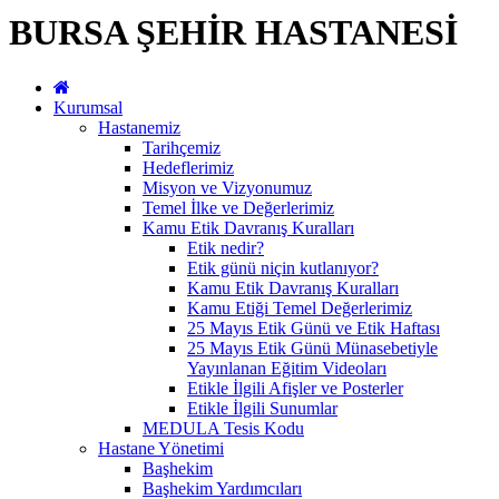
BURSA ŞEHİR HASTANESİ
Kurumsal
Hastanemiz
Tarihçemiz
Hedeflerimiz
Misyon ve Vizyonumuz
Temel İlke ve Değerlerimiz
Kamu Etik Davranış Kuralları
Etik nedir?
Etik günü niçin kutlanıyor?
Kamu Etik Davranış Kuralları
Kamu Etiği Temel Değerlerimiz
25 Mayıs Etik Günü ve Etik Haftası
25 Mayıs Etik Günü Münasebetiyle
Yayınlanan Eğitim Videoları
Etikle İlgili Afişler ve Posterler
Etikle İlgili Sunumlar
MEDULA Tesis Kodu
Hastane Yönetimi
Başhekim
Başhekim Yardımcıları