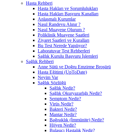
Hasta Rehberi
Hasta Hakları ve Sorumlulukları
Hasta Hakları Başvuru Kanalları
Anlaşmalı Kurumlar
Nasıl Randevu Alınır ?
Nasıl Muayene Olurum ?
Poliklinik Muayene Saatleri
Ziyaret Saatleri ve Kuralları
Bu Test Nerede Yapılıyor?
Laboratuvar Test Rehberleri
Sağlık Kurulu Başvuru İşlemleri
Sağlık Rehberi
Anne Sütü ve Doğru Emzirme Broşürü
Hasta Eğitimi (UpToDate)
Neyim Var
Sağlık Sözlüğü
Sağlık Nedir?
Sağlık Okuryazarlığı Nedir?
Semptom Nedir?
Virüs Nedir?
Bakteri Nedir?
Mantar Nedir?
Bağışıklık (İmmünite) Nedir?
Hijyen Nedir?
Bulaşıcı Hastalık Nedir?