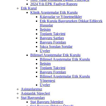
2024 Yılı EPK Faaliyet Raporu
Etik Kurul
Klinik Araştırmalar Etik Kurulu
Kılavuzlar ve Yönetmelikler
Etik Kurula Başvururken Dikkat Edilecek
Hususlar
İletişim
Toplantı Takvimi
Başvuru Şartları
Başvuru Formları
Sıkça Sorulan Sorular
Üyeler
Bilimsel Araştırmalar Etik Kurulu
Bilimsel Araştırmalar Etik Kurulu
İletişim
Toplantı Takvimi
Başvuru Formları
Bilimsel Araştırmalar Etik Kurulu
Yönergesi
Üyeler
Asistanlarımız
Asistanlık Süreçleri
Staj Başvuruları
Staj Başvuru İşlemleri