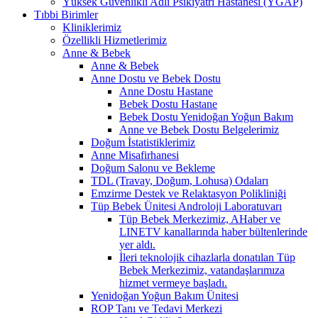
Yüksek Güvenlikli Adli Psikiyatri Hastanesi (YGAP)
Tıbbi Birimler
Kliniklerimiz
Özellikli Hizmetlerimiz
Anne & Bebek
Anne & Bebek
Anne Dostu ve Bebek Dostu
Anne Dostu Hastane
Bebek Dostu Hastane
Bebek Dostu Yenidoğan Yoğun Bakım
Anne ve Bebek Dostu Belgelerimiz
Doğum İstatistiklerimiz
Anne Misafirhanesi
Doğum Salonu ve Bekleme
TDL (Travay, Doğum, Lohusa) Odaları
Emzirme Destek ve Relaktasyon Polikliniği
Tüp Bebek Ünitesi Androloji Laboratuvarı
Tüp Bebek Merkezimiz, AHaber ve
LINETV kanallarında haber bültenlerinde
yer aldı.
İleri teknolojik cihazlarla donatılan Tüp
Bebek Merkezimiz, vatandaşlarımıza
hizmet vermeye başladı.
Yenidoğan Yoğun Bakım Ünitesi
ROP Tanı ve Tedavi Merkezi