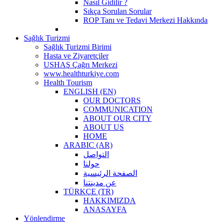
Nasıl Gidilir ?
Sıkça Sorulan Sorular
ROP Tanı ve Tedavi Merkezi Hakkında
Sağlık Turizmi
Sağlık Turizmi Birimi
Hasta ve Ziyaretçiler
USHAŞ Çağrı Merkezi
www.healthturkiye.com
Health Tourism
ENGLISH (EN)
OUR DOCTORS
COMMUNICATION
ABOUT OUR CITY
ABOUT US
HOME
ARABIC (AR)
التواصل
حولنا
الصفحة الرئيسية
عن مدينتنا
TÜRKÇE (TR)
HAKKIMIZDA
ANASAYFA
Yönlendirme