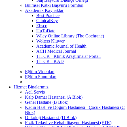
Staj Başvuru Dilekçe Örneği
Bilimsel Katkı Başvuru Formları
Akademik Kaynaklar
Best Practice
ClinicalKey
Ebsco
UpToDate
Wiley Online Library (The Cochrane)
Wolters Kluwer
Academic Journal of Health
ACH Medical Journal
TİTCK - Klinik Araştırmalar Portalı
TİTCK - KAD
Eğitim Videoları
Eğitim Sunumları
Hizmet Binalarımız
Acil Servis
Kalp Damar Hastanesi (A Blok)
Genel Hastane (B Blok)
Kadın Hast. ve Doğum Hastanesi - Çocuk Hastanesi (C
Blok)
Onkoloji Hastanesi (D Blok)
Fizik Tedavi ve Rehabilitasyon Hastanesi (FTR)