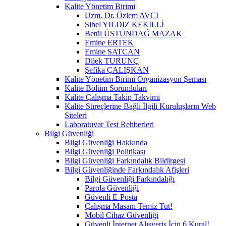
Kalite Yönetim Birimi
Uzm. Dr. Özlem AVCI
Sibel YILDIZ KEKİLLİ
Betül ÜSTÜNDAĞ MAZAK
Emine ERTEK
Emine SATCAN
Dilek TURUNÇ
Şefika ÇALIŞKAN
Kalite Yönetim Birimi Organizasyon Şeması
Kalite Bölüm Sorumluları
Kalite Çalışma Takip Takvimi
Kalite Süreçlerine Bağlı İlgili Kuruluşların Web
Siteleri
Laboratuvar Test Rehberleri
Bilgi Güvenliği
Bilgi Güvenliği Hakkında
Bilgi Güvenliği Politikası
Bilgi Güvenliği Farkındalık Bildirgesi
Bilgi Güvenliğinde Farkındalık Afişleri
Bilgi Güvenliği Farkındalığı
Parola Güvenliği
Güvenli E-Posta
Çalışma Masanı Temiz Tut!
Mobil Cihaz Güvenliği
Güvenli İnternet Alışveriş İçin 6 Kural!