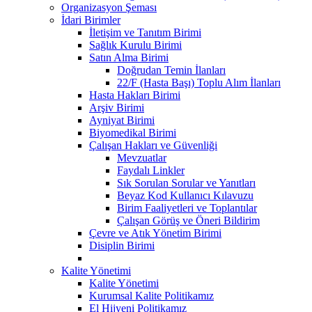
Organizasyon Şeması
İdari Birimler
İletişim ve Tanıtım Birimi
Sağlık Kurulu Birimi
Satın Alma Birimi
Doğrudan Temin İlanları
22/F (Hasta Başı) Toplu Alım İlanları
Hasta Hakları Birimi
Arşiv Birimi
Ayniyat Birimi
Biyomedikal Birimi
Çalışan Hakları ve Güvenliği
Mevzuatlar
Faydalı Linkler
Sık Sorulan Sorular ve Yanıtları
Beyaz Kod Kullanıcı Kılavuzu
Birim Faaliyetleri ve Toplantılar
Çalışan Görüş ve Öneri Bildirim
Çevre ve Atık Yönetim Birimi
Disiplin Birimi
Kalite Yönetimi
Kalite Yönetimi
Kurumsal Kalite Politikamız
El Hijyeni Politikamız