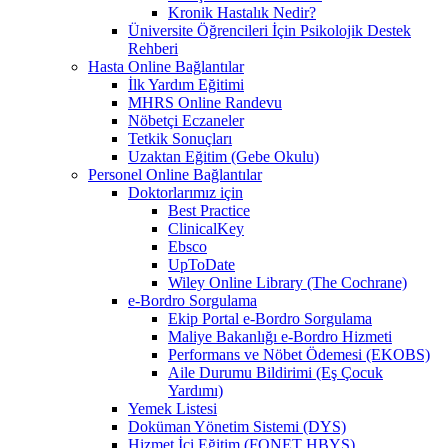
Kronik Hastalık Nedir?
Üniversite Öğrencileri İçin Psikolojik Destek
Rehberi
Hasta Online Bağlantılar
İlk Yardım Eğitimi
MHRS Online Randevu
Nöbetçi Eczaneler
Tetkik Sonuçları
Uzaktan Eğitim (Gebe Okulu)
Personel Online Bağlantılar
Doktorlarımız için
Best Practice
ClinicalKey
Ebsco
UpToDate
Wiley Online Library (The Cochrane)
e-Bordro Sorgulama
Ekip Portal e-Bordro Sorgulama
Maliye Bakanlığı e-Bordro Hizmeti
Performans ve Nöbet Ödemesi (EKOBS)
Aile Durumu Bildirimi (Eş Çocuk
Yardımı)
Yemek Listesi
Doküman Yönetim Sistemi (DYS)
Hizmet İçi Eğitim (FONET HBYS)