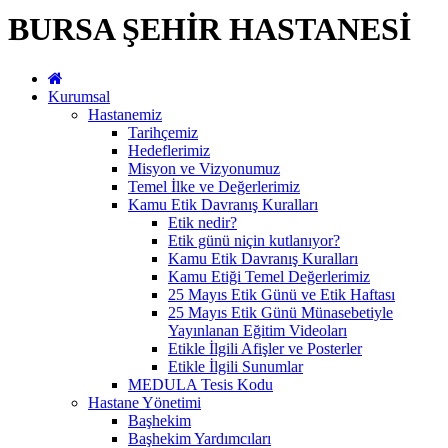
BURSA ŞEHİR HASTANESİ
Kurumsal
Hastanemiz
Tarihçemiz
Hedeflerimiz
Misyon ve Vizyonumuz
Temel İlke ve Değerlerimiz
Kamu Etik Davranış Kuralları
Etik nedir?
Etik günü niçin kutlanıyor?
Kamu Etik Davranış Kuralları
Kamu Etiği Temel Değerlerimiz
25 Mayıs Etik Günü ve Etik Haftası
25 Mayıs Etik Günü Münasebetiyle
Yayınlanan Eğitim Videoları
Etikle İlgili Afişler ve Posterler
Etikle İlgili Sunumlar
MEDULA Tesis Kodu
Hastane Yönetimi
Başhekim
Başhekim Yardımcıları