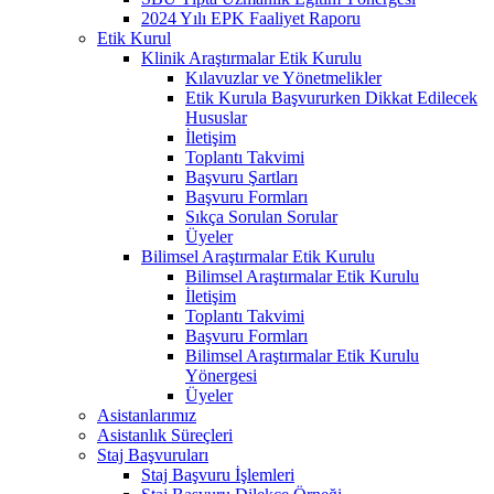
2024 Yılı EPK Faaliyet Raporu
Etik Kurul
Klinik Araştırmalar Etik Kurulu
Kılavuzlar ve Yönetmelikler
Etik Kurula Başvururken Dikkat Edilecek
Hususlar
İletişim
Toplantı Takvimi
Başvuru Şartları
Başvuru Formları
Sıkça Sorulan Sorular
Üyeler
Bilimsel Araştırmalar Etik Kurulu
Bilimsel Araştırmalar Etik Kurulu
İletişim
Toplantı Takvimi
Başvuru Formları
Bilimsel Araştırmalar Etik Kurulu
Yönergesi
Üyeler
Asistanlarımız
Asistanlık Süreçleri
Staj Başvuruları
Staj Başvuru İşlemleri