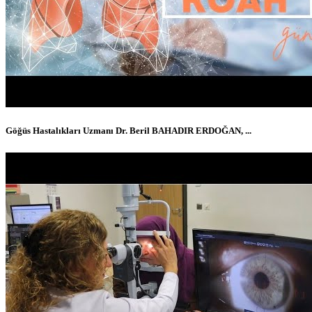
Göğüs Hastalıkları Uzmanı Dr. Beril BAHADIR ERDOĞAN, ...