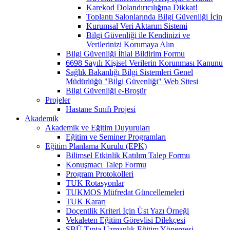
Karekod Dolandırıcılığına Dikkat!
Toplantı Salonlarında Bilgi Güvenliği İçin
Kurumsal Veri Aktarım Sistemi
Bilgi Güvenliği ile Kendinizi ve
Verilerinizi Korumaya Alın
Bilgi Güvenliği İhlal Bildirim Formu
6698 Sayılı Kişisel Verilerin Korunması Kanunu
Sağlık Bakanlığı Bilgi Sistemleri Genel
Müdürlüğü "Bilgi Güvenliği" Web Sitesi
Bilgi Güvenliği e-Broşür
Projeler
Hastane Sınıfı Projesi
Akademik
Akademik ve Eğitim Duyuruları
Eğitim ve Seminer Programları
Eğitim Planlama Kurulu (EPK)
Bilimsel Etkinlik Katılım Talep Formu
Konuşmacı Talep Formu
Program Protokolleri
TUK Rotasyonlar
TUKMOS Müfredat Güncellemeleri
TUK Kararı
Doçentlik Kriteri İçin Üst Yazı Örneği
Vekaleten Eğitim Görevlisi Dilekçesi
SBÜ Tıpta Uzmanlık Eğitim Yönergesi