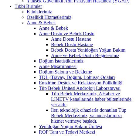
Yüksek Güvenlikli Adli Psikiyatri Hastanesi (YGAP)
Tıbbi Birimler
Kliniklerimiz
Özellikli Hizmetlerimiz
Anne & Bebek
Anne & Bebek
Anne Dostu ve Bebek Dostu
Anne Dostu Hastane
Bebek Dostu Hastane
Bebek Dostu Yenidoğan Yoğun Bakım
Anne ve Bebek Dostu Belgelerimiz
Doğum İstatistiklerimiz
Anne Misafirhanesi
Doğum Salonu ve Bekleme
TDL (Travay, Doğum, Lohusa) Odaları
Emzirme Destek ve Relaktasyon Polikliniği
Tüp Bebek Ünitesi Androloji Laboratuvarı
Tüp Bebek Merkezimiz, AHaber ve
LINETV kanallarında haber bültenlerinde
yer aldı.
İleri teknolojik cihazlarla donatılan Tüp
Bebek Merkezimiz, vatandaşlarımıza
hizmet vermeye başladı.
Yenidoğan Yoğun Bakım Ünitesi
ROP Tanı ve Tedavi Merkezi