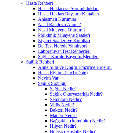
Hasta Rehberi
Hasta Hakları ve Sorumlulukları
Hasta Hakları Başvuru Kanalları
Anlaşmalı Kurumlar
Nasıl Randevu Alınır ?
Nasıl Muayene Olurum ?
Poliklinik Muayene Saatleri
Ziyaret Saatleri ve Kuralları
Bu Test Nerede Yapılıyor?
Laboratuvar Test Rehberleri
Sağlık Kurulu Başvuru İşlemleri
Sağlık Rehberi
Anne Sütü ve Doğru Emzirme Broşürü
Hasta Eğitimi (UpToDate)
Neyim Var
Sağlık Sözlüğü
Sağlık Nedir?
Sağlık Okuryazarlığı Nedir?
Semptom Nedir?
Virüs Nedir?
Bakteri Nedir?
Mantar Nedir?
Bağışıklık (İmmünite) Nedir?
Hijyen Nedir?
Bulaşıcı Hastalık Nedir?