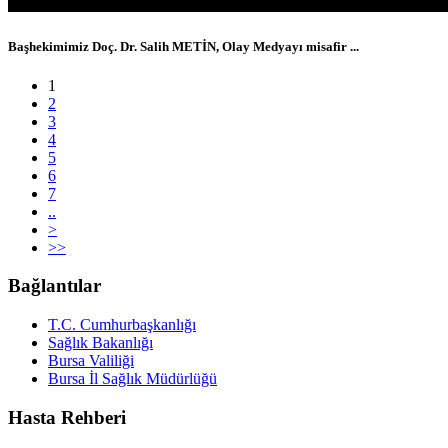
Başhekimimiz Doç. Dr. Salih METİN, Olay Medyayı misafir ...
1
2
3
4
5
6
7
..
>
>>
Bağlantılar
T.C. Cumhurbaşkanlığı
Sağlık Bakanlığı
Bursa Valiliği
Bursa İl Sağlık Müdürlüğü
Hasta Rehberi