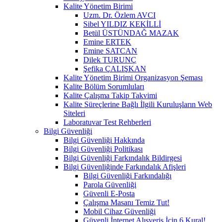
Kalite Yönetim Birimi
Uzm. Dr. Özlem AVCI
Sibel YILDIZ KEKİLLİ
Betül ÜSTÜNDAĞ MAZAK
Emine ERTEK
Emine SATCAN
Dilek TURUNÇ
Şefika ÇALIŞKAN
Kalite Yönetim Birimi Organizasyon Şeması
Kalite Bölüm Sorumluları
Kalite Çalışma Takip Takvimi
Kalite Süreçlerine Bağlı İlgili Kuruluşların Web
Siteleri
Laboratuvar Test Rehberleri
Bilgi Güvenliği
Bilgi Güvenliği Hakkında
Bilgi Güvenliği Politikası
Bilgi Güvenliği Farkındalık Bildirgesi
Bilgi Güvenliğinde Farkındalık Afişleri
Bilgi Güvenliği Farkındalığı
Parola Güvenliği
Güvenli E-Posta
Çalışma Masanı Temiz Tut!
Mobil Cihaz Güvenliği
Güvenli İnternet Alışveriş İçin 6 Kural!