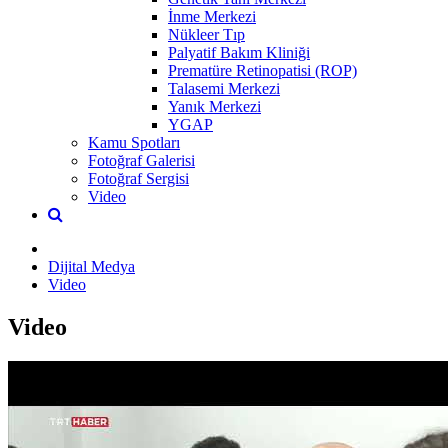
İnme Merkezi
Nükleer Tıp
Palyatif Bakım Kliniği
Prematüre Retinopatisi (ROP)
Talasemi Merkezi
Yanık Merkezi
YGAP
Kamu Spotları
Fotoğraf Galerisi
Fotoğraf Sergisi
Video
Dijital Medya
Video
Video