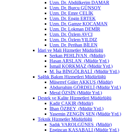
Uzm. Dr. Abdülkerim DAMAR
Uzm. Dr. Burcu GÜNSOY
Uzm. Dr. Emre ÇELİK
Uzm. Dr. Engin ERTEK
Uzm. Dr. Gamze KOCAMAN
Uzm. Dr. Lokman DEMİR
Uzm. Dr. Özlem AVCI
Uzm. Dr. Özlem YILDIZ
Uzm. Dr. Perihan BİLEN
İdari ve Mali Hizmetler Müdürlüğü
Serkan PEHLİVAN (Müdür)
Hasan ARSLAN (Müdür Yrd.)
İsmail KORKMAZ (Müdür Yrd.)
M. İsa BİNGÖLBALİ (Müdür Yrd.)
Sağlık Bakım Hizmetleri Müdürlüğü
Müşerref Güler AKKUŞ (Müdür)
Abdurrahim GÖRDELİ (Müdür Yrd.)
Meral ÖZSİN (Müdür Yrd.)
Destek ve Kalite Hizmetleri Müdürlüğü
Kadir ÇAKIR (Müdür)
İlhan ÖZBEY (Müdür Yrd.)
Yasemin ZENGİN ŞEN (Müdür Yrd.)
Teknik Hizmetler Müdürlüğü
Sadık VAROLGÜNEŞ (Müdür)
Engincan KASABALI (Müdür Yrd.)