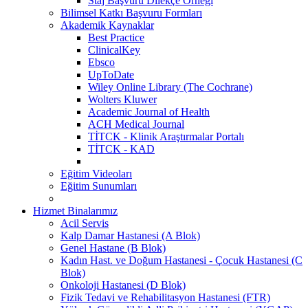
Staj Başvuru Dilekçe Örneği
Bilimsel Katkı Başvuru Formları
Akademik Kaynaklar
Best Practice
ClinicalKey
Ebsco
UpToDate
Wiley Online Library (The Cochrane)
Wolters Kluwer
Academic Journal of Health
ACH Medical Journal
TİTCK - Klinik Araştırmalar Portalı
TİTCK - KAD
Eğitim Videoları
Eğitim Sunumları
Hizmet Binalarımız
Acil Servis
Kalp Damar Hastanesi (A Blok)
Genel Hastane (B Blok)
Kadın Hast. ve Doğum Hastanesi - Çocuk Hastanesi (C
Blok)
Onkoloji Hastanesi (D Blok)
Fizik Tedavi ve Rehabilitasyon Hastanesi (FTR)