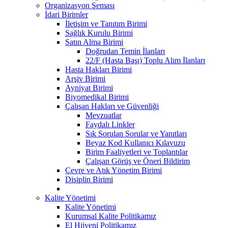
Organizasyon Şeması
İdari Birimler
İletişim ve Tanıtım Birimi
Sağlık Kurulu Birimi
Satın Alma Birimi
Doğrudan Temin İlanları
22/F (Hasta Başı) Toplu Alım İlanları
Hasta Hakları Birimi
Arşiv Birimi
Ayniyat Birimi
Biyomedikal Birimi
Çalışan Hakları ve Güvenliği
Mevzuatlar
Faydalı Linkler
Sık Sorulan Sorular ve Yanıtları
Beyaz Kod Kullanıcı Kılavuzu
Birim Faaliyetleri ve Toplantılar
Çalışan Görüş ve Öneri Bildirim
Çevre ve Atık Yönetim Birimi
Disiplin Birimi
Kalite Yönetimi
Kalite Yönetimi
Kurumsal Kalite Politikamız
El Hijyeni Politikamız