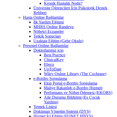
Kronik Hastalık Nedir?
Üniversite Öğrencileri İçin Psikolojik Destek
Rehberi
Hasta Online Bağlantılar
İlk Yardım Eğitimi
MHRS Online Randevu
Nöbetçi Eczaneler
Tetkik Sonuçları
Uzaktan Eğitim (Gebe Okulu)
Personel Online Bağlantılar
Doktorlarımız için
Best Practice
ClinicalKey
Ebsco
UpToDate
Wiley Online Library (The Cochrane)
e-Bordro Sorgulama
Ekip Portal e-Bordro Sorgulama
Maliye Bakanlığı e-Bordro Hizmeti
Performans ve Nöbet Ödemesi (EKOBS)
Aile Durumu Bildirimi (Eş Çocuk
Yardımı)
Yemek Listesi
Doküman Yönetim Sistemi (DYS)
Hizmet İçi Eğitim (FONET HBYS)