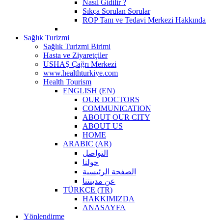
Nasıl Gidilir ?
Sıkça Sorulan Sorular
ROP Tanı ve Tedavi Merkezi Hakkında
Sağlık Turizmi
Sağlık Turizmi Birimi
Hasta ve Ziyaretçiler
USHAŞ Çağrı Merkezi
www.healthturkiye.com
Health Tourism
ENGLISH (EN)
OUR DOCTORS
COMMUNICATION
ABOUT OUR CITY
ABOUT US
HOME
ARABIC (AR)
التواصل
حولنا
الصفحة الرئيسية
عن مدينتنا
TÜRKÇE (TR)
HAKKIMIZDA
ANASAYFA
Yönlendirme