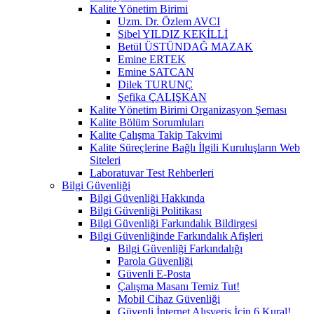
Kalite Yönetim Birimi
Uzm. Dr. Özlem AVCI
Sibel YILDIZ KEKİLLİ
Betül ÜSTÜNDAĞ MAZAK
Emine ERTEK
Emine SATCAN
Dilek TURUNÇ
Şefika ÇALIŞKAN
Kalite Yönetim Birimi Organizasyon Şeması
Kalite Bölüm Sorumluları
Kalite Çalışma Takip Takvimi
Kalite Süreçlerine Bağlı İlgili Kuruluşların Web
Siteleri
Laboratuvar Test Rehberleri
Bilgi Güvenliği
Bilgi Güvenliği Hakkında
Bilgi Güvenliği Politikası
Bilgi Güvenliği Farkındalık Bildirgesi
Bilgi Güvenliğinde Farkındalık Afişleri
Bilgi Güvenliği Farkındalığı
Parola Güvenliği
Güvenli E-Posta
Çalışma Masanı Temiz Tut!
Mobil Cihaz Güvenliği
Güvenli İnternet Alışveriş İçin 6 Kural!