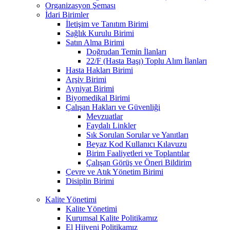
Organizasyon Şeması
İdari Birimler
İletişim ve Tanıtım Birimi
Sağlık Kurulu Birimi
Satın Alma Birimi
Doğrudan Temin İlanları
22/F (Hasta Başı) Toplu Alım İlanları
Hasta Hakları Birimi
Arşiv Birimi
Ayniyat Birimi
Biyomedikal Birimi
Çalışan Hakları ve Güvenliği
Mevzuatlar
Faydalı Linkler
Sık Sorulan Sorular ve Yanıtları
Beyaz Kod Kullanıcı Kılavuzu
Birim Faaliyetleri ve Toplantılar
Çalışan Görüş ve Öneri Bildirim
Çevre ve Atık Yönetim Birimi
Disiplin Birimi
Kalite Yönetimi
Kalite Yönetimi
Kurumsal Kalite Politikamız
El Hijyeni Politikamız