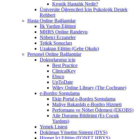
Kronik Hastalık Nedir?
Üniversite Öğrencileri İçin Psikolojik Destek
Rehberi
Hasta Online Bağlantılar
İlk Yardım Eğitimi
MHRS Online Randevu
Nöbetçi Eczaneler
Tetkik Sonuçları
Uzaktan Eğitim (Gebe Okulu)
Personel Online Bağlantılar
Doktorlarımız için
Best Practice
ClinicalKey
Ebsco
UpToDate
Wiley Online Library (The Cochrane)
e-Bordro Sorgulama
Ekip Portal e-Bordro Sorgulama
Maliye Bakanlığı e-Bordro Hizmeti
Performans ve Nöbet Ödemesi (EKOBS)
Aile Durumu Bildirimi (Eş Çocuk
Yardımı)
Yemek Listesi
Doküman Yönetim Sistemi (DYS)
Hizmet İçi Eğitim (FONET HBYS)