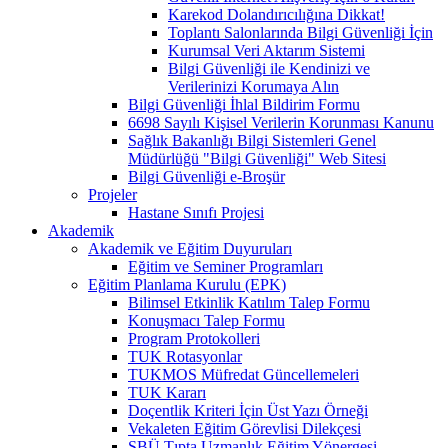
Karekod Dolandırıcılığına Dikkat!
Toplantı Salonlarında Bilgi Güvenliği İçin
Kurumsal Veri Aktarım Sistemi
Bilgi Güvenliği ile Kendinizi ve
Verilerinizi Korumaya Alın
Bilgi Güvenliği İhlal Bildirim Formu
6698 Sayılı Kişisel Verilerin Korunması Kanunu
Sağlık Bakanlığı Bilgi Sistemleri Genel
Müdürlüğü "Bilgi Güvenliği" Web Sitesi
Bilgi Güvenliği e-Broşür
Projeler
Hastane Sınıfı Projesi
Akademik
Akademik ve Eğitim Duyuruları
Eğitim ve Seminer Programları
Eğitim Planlama Kurulu (EPK)
Bilimsel Etkinlik Katılım Talep Formu
Konuşmacı Talep Formu
Program Protokolleri
TUK Rotasyonlar
TUKMOS Müfredat Güncellemeleri
TUK Kararı
Doçentlik Kriteri İçin Üst Yazı Örneği
Vekaleten Eğitim Görevlisi Dilekçesi
SBÜ Tıpta Uzmanlık Eğitim Yönergesi