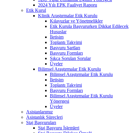
2024 Yılı EPK Faaliyet Raporu
Etik Kurul
Klinik Araştırmalar Etik Kurulu
Kılavuzlar ve Yönetmelikler
Etik Kurula Başvururken Dikkat Edilecek
Hususlar
İletişim
Toplantı Takvimi
Başvuru Şartları
Başvuru Formları
Sıkça Sorulan Sorular
Üyeler
Bilimsel Araştırmalar Etik Kurulu
Bilimsel Araştırmalar Etik Kurulu
İletişim
Toplantı Takvimi
Başvuru Formları
Bilimsel Araştırmalar Etik Kurulu
Yönergesi
Üyeler
Asistanlarımız
Asistanlık Süreçleri
Staj Başvuruları
Staj Başvuru İşlemleri