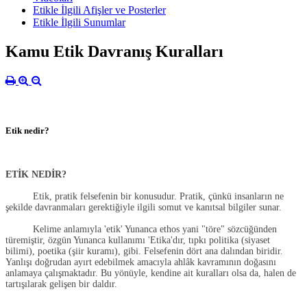
Etikle İlgili Afişler ve Posterler
Etikle İlgili Sunumlar
Kamu Etik Davranış Kuralları
Etik nedir?
ETİK NEDİR?
Etik, pratik felsefenin bir konusudur. Pratik, çünkü insanların ne
şekilde davranmaları gerektiğiyle ilgili somut ve kanıtsal bilgiler sunar.
Kelime anlamıyla 'etik' Yunanca ethos yani "töre" sözcüğünden
türemiştir, özgün Yunanca kullanımı 'Etika'dır, tıpkı politika (siyaset
bilimi), poetika (şiir kuramı), gibi. Felsefenin dört ana dalından biridir.
Yanlışı doğrudan ayırt edebilmek amacıyla ahlâk kavramının doğasını
anlamaya çalışmaktadır. Bu yönüyle, kendine ait kuralları olsa da, halen de
tartışılarak gelişen bir daldır.