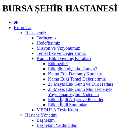
BURSA ŞEHİR HASTANESİ
Kurumsal
Hastanemiz
Tarihçemiz
Hedeflerimiz
Misyon ve Vizyonumuz
Temel İlke ve Değerlerimiz
Kamu Etik Davranış Kuralları
Etik nedir?
Etik günü niçin kutlanıyor?
Kamu Etik Davranış Kuralları
Kamu Etiği Temel Değerlerimiz
25 Mayıs Etik Günü ve Etik Haftası
25 Mayıs Etik Günü Münasebetiyle
Yayınlanan Eğitim Videoları
Etikle İlgili Afişler ve Posterler
Etikle İlgili Sunumlar
MEDULA Tesis Kodu
Hastane Yönetimi
Başhekim
Başhekim Yardımcıları