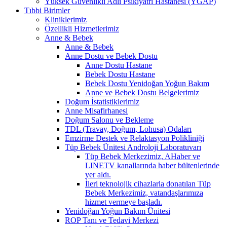
Yüksek Güvenlikli Adli Psikiyatri Hastanesi (YGAP)
Tıbbi Birimler
Kliniklerimiz
Özellikli Hizmetlerimiz
Anne & Bebek
Anne & Bebek
Anne Dostu ve Bebek Dostu
Anne Dostu Hastane
Bebek Dostu Hastane
Bebek Dostu Yenidoğan Yoğun Bakım
Anne ve Bebek Dostu Belgelerimiz
Doğum İstatistiklerimiz
Anne Misafirhanesi
Doğum Salonu ve Bekleme
TDL (Travay, Doğum, Lohusa) Odaları
Emzirme Destek ve Relaktasyon Polikliniği
Tüp Bebek Ünitesi Androloji Laboratuvarı
Tüp Bebek Merkezimiz, AHaber ve
LINETV kanallarında haber bültenlerinde
yer aldı.
İleri teknolojik cihazlarla donatılan Tüp
Bebek Merkezimiz, vatandaşlarımıza
hizmet vermeye başladı.
Yenidoğan Yoğun Bakım Ünitesi
ROP Tanı ve Tedavi Merkezi