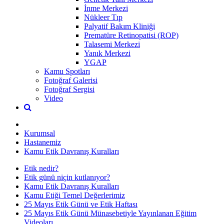
İnme Merkezi
Nükleer Tıp
Palyatif Bakım Kliniği
Prematüre Retinopatisi (ROP)
Talasemi Merkezi
Yanık Merkezi
YGAP
Kamu Spotları
Fotoğraf Galerisi
Fotoğraf Sergisi
Video
Kurumsal
Hastanemiz
Kamu Etik Davranış Kuralları
Etik nedir?
Etik günü niçin kutlanıyor?
Kamu Etik Davranış Kuralları
Kamu Etiği Temel Değerlerimiz
25 Mayıs Etik Günü ve Etik Haftası
25 Mayıs Etik Günü Münasebetiyle Yayınlanan Eğitim
Videoları