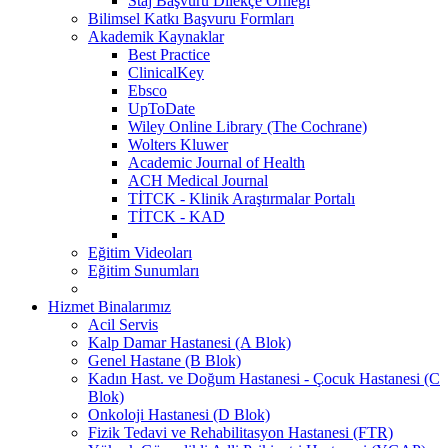
Staj Başvuru Dilekçe Örneği
Bilimsel Katkı Başvuru Formları
Akademik Kaynaklar
Best Practice
ClinicalKey
Ebsco
UpToDate
Wiley Online Library (The Cochrane)
Wolters Kluwer
Academic Journal of Health
ACH Medical Journal
TİTCK - Klinik Araştırmalar Portalı
TİTCK - KAD
Eğitim Videoları
Eğitim Sunumları
Hizmet Binalarımız
Acil Servis
Kalp Damar Hastanesi (A Blok)
Genel Hastane (B Blok)
Kadın Hast. ve Doğum Hastanesi - Çocuk Hastanesi (C
Blok)
Onkoloji Hastanesi (D Blok)
Fizik Tedavi ve Rehabilitasyon Hastanesi (FTR)