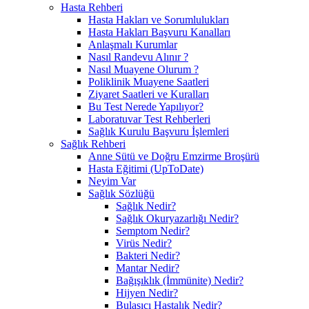
Hasta Rehberi
Hasta Hakları ve Sorumlulukları
Hasta Hakları Başvuru Kanalları
Anlaşmalı Kurumlar
Nasıl Randevu Alınır ?
Nasıl Muayene Olurum ?
Poliklinik Muayene Saatleri
Ziyaret Saatleri ve Kuralları
Bu Test Nerede Yapılıyor?
Laboratuvar Test Rehberleri
Sağlık Kurulu Başvuru İşlemleri
Sağlık Rehberi
Anne Sütü ve Doğru Emzirme Broşürü
Hasta Eğitimi (UpToDate)
Neyim Var
Sağlık Sözlüğü
Sağlık Nedir?
Sağlık Okuryazarlığı Nedir?
Semptom Nedir?
Virüs Nedir?
Bakteri Nedir?
Mantar Nedir?
Bağışıklık (İmmünite) Nedir?
Hijyen Nedir?
Bulaşıcı Hastalık Nedir?