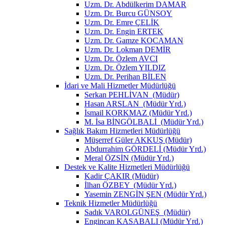
Uzm. Dr. Abdülkerim DAMAR
Uzm. Dr. Burcu GÜNSOY
Uzm. Dr. Emre ÇELİK
Uzm. Dr. Engin ERTEK
Uzm. Dr. Gamze KOCAMAN
Uzm. Dr. Lokman DEMİR
Uzm. Dr. Özlem AVCI
Uzm. Dr. Özlem YILDIZ
Uzm. Dr. Perihan BİLEN
İdari ve Mali Hizmetler Müdürlüğü
Serkan PEHLİVAN (Müdür)
Hasan ARSLAN (Müdür Yrd.)
İsmail KORKMAZ (Müdür Yrd.)
M. İsa BİNGÖLBALİ (Müdür Yrd.)
Sağlık Bakım Hizmetleri Müdürlüğü
Müşerref Güler AKKUŞ (Müdür)
Abdurrahim GÖRDELİ (Müdür Yrd.)
Meral ÖZSİN (Müdür Yrd.)
Destek ve Kalite Hizmetleri Müdürlüğü
Kadir ÇAKIR (Müdür)
İlhan ÖZBEY (Müdür Yrd.)
Yasemin ZENGİN ŞEN (Müdür Yrd.)
Teknik Hizmetler Müdürlüğü
Sadık VAROLGÜNEŞ (Müdür)
Engincan KASABALI (Müdür Yrd.)