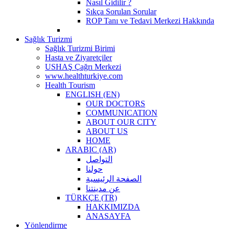
Nasıl Gidilir ?
Sıkça Sorulan Sorular
ROP Tanı ve Tedavi Merkezi Hakkında
Sağlık Turizmi
Sağlık Turizmi Birimi
Hasta ve Ziyaretçiler
USHAŞ Çağrı Merkezi
www.healthturkiye.com
Health Tourism
ENGLISH (EN)
OUR DOCTORS
COMMUNICATION
ABOUT OUR CITY
ABOUT US
HOME
ARABIC (AR)
التواصل
حولنا
الصفحة الرئيسية
عن مدينتنا
TÜRKÇE (TR)
HAKKIMIZDA
ANASAYFA
Yönlendirme