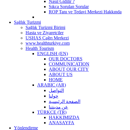
Nasıl Gidilir ?
Sıkça Sorulan Sorular
ROP Tanı ve Tedavi Merkezi Hakkında
Sağlık Turizmi
Sağlık Turizmi Birimi
Hasta ve Ziyaretçiler
USHAŞ Çağrı Merkezi
www.healthturkiye.com
Health Tourism
ENGLISH (EN)
OUR DOCTORS
COMMUNICATION
ABOUT OUR CITY
ABOUT US
HOME
ARABIC (AR)
التواصل
حولنا
الصفحة الرئيسية
عن مدينتنا
TÜRKÇE (TR)
HAKKIMIZDA
ANASAYFA
Yönlendirme