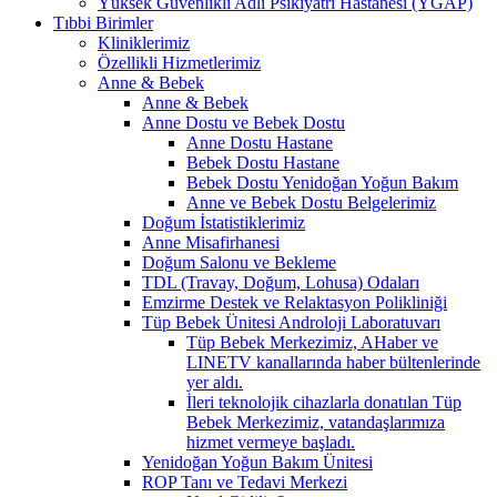
Yüksek Güvenlikli Adli Psikiyatri Hastanesi (YGAP)
Tıbbi Birimler
Kliniklerimiz
Özellikli Hizmetlerimiz
Anne & Bebek
Anne & Bebek
Anne Dostu ve Bebek Dostu
Anne Dostu Hastane
Bebek Dostu Hastane
Bebek Dostu Yenidoğan Yoğun Bakım
Anne ve Bebek Dostu Belgelerimiz
Doğum İstatistiklerimiz
Anne Misafirhanesi
Doğum Salonu ve Bekleme
TDL (Travay, Doğum, Lohusa) Odaları
Emzirme Destek ve Relaktasyon Polikliniği
Tüp Bebek Ünitesi Androloji Laboratuvarı
Tüp Bebek Merkezimiz, AHaber ve
LINETV kanallarında haber bültenlerinde
yer aldı.
İleri teknolojik cihazlarla donatılan Tüp
Bebek Merkezimiz, vatandaşlarımıza
hizmet vermeye başladı.
Yenidoğan Yoğun Bakım Ünitesi
ROP Tanı ve Tedavi Merkezi