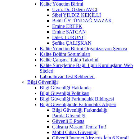
Kalite Yönetim Birimi
Uzm. Dr. Özlem AVCI
Sibel YILDIZ KEKİLLİ
Betül ÜSTÜNDAĞ MAZAK
Emine ERTEK
Emine SATCAN
Dilek TURUNÇ
Şefika ÇALIŞKAN
Kalite Yönetim Birimi Organizasyon Şeması
Kalite Bölüm Sorumluları
Kalite Çalışma Takip Takvimi
Kalite Süreçlerine Bağlı İlgili Kuruluşların Web
Siteleri
Laboratuvar Test Rehberleri
Bilgi Güvenliği
Bilgi Güvenliği Hakkında
Bilgi Güvenliği Politikası
Bilgi Güvenliği Farkındalık Bildirgesi
Bilgi Güvenliğinde Farkındalık Afişleri
Bilgi Güvenliği Farkındalığı
Parola Güvenliği
Güvenli E-Posta
Çalışma Masanı Temiz Tut!
Mobil Cihaz Güvenliği
Güvenli İnternet Alışveriş İçin 6 Kural!