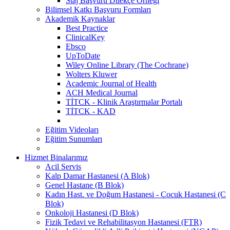
Staj Başvuru Dilekçe Örneği
Bilimsel Katkı Başvuru Formları
Akademik Kaynaklar
Best Practice
ClinicalKey
Ebsco
UpToDate
Wiley Online Library (The Cochrane)
Wolters Kluwer
Academic Journal of Health
ACH Medical Journal
TİTCK - Klinik Araştırmalar Portalı
TİTCK - KAD
Eğitim Videoları
Eğitim Sunumları
Hizmet Binalarımız
Acil Servis
Kalp Damar Hastanesi (A Blok)
Genel Hastane (B Blok)
Kadın Hast. ve Doğum Hastanesi - Çocuk Hastanesi (C
Blok)
Onkoloji Hastanesi (D Blok)
Fizik Tedavi ve Rehabilitasyon Hastanesi (FTR)