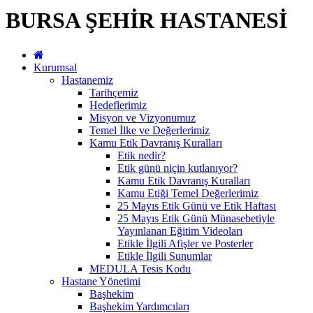
BURSA ŞEHİR HASTANESİ
Kurumsal
Hastanemiz
Tarihçemiz
Hedeflerimiz
Misyon ve Vizyonumuz
Temel İlke ve Değerlerimiz
Kamu Etik Davranış Kuralları
Etik nedir?
Etik günü niçin kutlanıyor?
Kamu Etik Davranış Kuralları
Kamu Etiği Temel Değerlerimiz
25 Mayıs Etik Günü ve Etik Haftası
25 Mayıs Etik Günü Münasebetiyle
Yayınlanan Eğitim Videoları
Etikle İlgili Afişler ve Posterler
Etikle İlgili Sunumlar
MEDULA Tesis Kodu
Hastane Yönetimi
Başhekim
Başhekim Yardımcıları