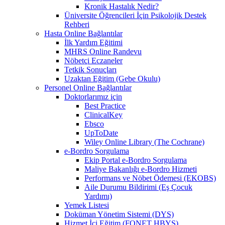
Kronik Hastalık Nedir?
Üniversite Öğrencileri İçin Psikolojik Destek
Rehberi
Hasta Online Bağlantılar
İlk Yardım Eğitimi
MHRS Online Randevu
Nöbetçi Eczaneler
Tetkik Sonuçları
Uzaktan Eğitim (Gebe Okulu)
Personel Online Bağlantılar
Doktorlarımız için
Best Practice
ClinicalKey
Ebsco
UpToDate
Wiley Online Library (The Cochrane)
e-Bordro Sorgulama
Ekip Portal e-Bordro Sorgulama
Maliye Bakanlığı e-Bordro Hizmeti
Performans ve Nöbet Ödemesi (EKOBS)
Aile Durumu Bildirimi (Eş Çocuk
Yardımı)
Yemek Listesi
Doküman Yönetim Sistemi (DYS)
Hizmet İçi Eğitim (FONET HBYS)