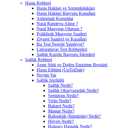
Hasta Rehberi
Hasta Hakları ve Sorumlulukları
Hasta Hakları Başvuru Kanalları
Anlaşmalı Kurumlar
Nasıl Randevu Alınır ?
Nasıl Muayene Olurum ?
Poliklinik Muayene Saatleri
Ziyaret Saatleri ve Kuralları
Bu Test Nerede Yapılıyor?
Laboratuvar Test Rehberleri
Sağlık Kurulu Başvuru İşlemleri
Sağlık Rehberi
Anne Sütü ve Doğru Emzirme Broşürü
Hasta Eğitimi (UpToDate)
Neyim Var
Sağlık Sözlüğü
Sağlık Nedir?
Sağlık Okuryazarlığı Nedir?
Semptom Nedir?
Virüs Nedir?
Bakteri Nedir?
Mantar Nedir?
Bağışıklık (İmmünite) Nedir?
Hijyen Nedir?
Bulaşıcı Hastalık Nedir?