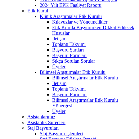
2024 Yılı EPK Faaliyet Raporu
Etik Kurul
Klinik Araştırmalar Etik Kurulu
Kılavuzlar ve Yönetmelikler
Etik Kurula Başvururken Dikkat Edilecek
Hususlar
İletişim
Toplantı Takvimi
Başvuru Şartları
Başvuru Formları
Sıkça Sorulan Sorular
Üyeler
Bilimsel Araştırmalar Etik Kurulu
Bilimsel Araştırmalar Etik Kurulu
İletişim
Toplantı Takvimi
Başvuru Formları
Bilimsel Araştırmalar Etik Kurulu
Yönergesi
Üyeler
Asistanlarımız
Asistanlık Süreçleri
Staj Başvuruları
Staj Başvuru İşlemleri