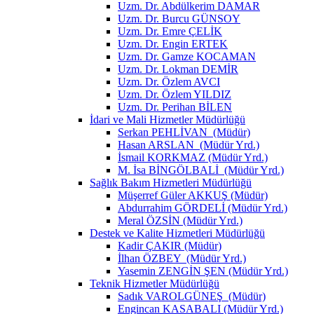
Uzm. Dr. Abdülkerim DAMAR
Uzm. Dr. Burcu GÜNSOY
Uzm. Dr. Emre ÇELİK
Uzm. Dr. Engin ERTEK
Uzm. Dr. Gamze KOCAMAN
Uzm. Dr. Lokman DEMİR
Uzm. Dr. Özlem AVCI
Uzm. Dr. Özlem YILDIZ
Uzm. Dr. Perihan BİLEN
İdari ve Mali Hizmetler Müdürlüğü
Serkan PEHLİVAN (Müdür)
Hasan ARSLAN (Müdür Yrd.)
İsmail KORKMAZ (Müdür Yrd.)
M. İsa BİNGÖLBALİ (Müdür Yrd.)
Sağlık Bakım Hizmetleri Müdürlüğü
Müşerref Güler AKKUŞ (Müdür)
Abdurrahim GÖRDELİ (Müdür Yrd.)
Meral ÖZSİN (Müdür Yrd.)
Destek ve Kalite Hizmetleri Müdürlüğü
Kadir ÇAKIR (Müdür)
İlhan ÖZBEY (Müdür Yrd.)
Yasemin ZENGİN ŞEN (Müdür Yrd.)
Teknik Hizmetler Müdürlüğü
Sadık VAROLGÜNEŞ (Müdür)
Engincan KASABALI (Müdür Yrd.)