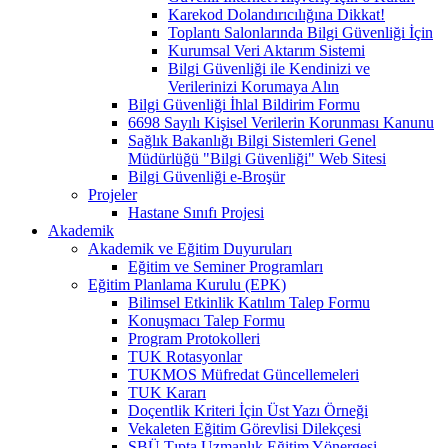
Karekod Dolandırıcılığına Dikkat!
Toplantı Salonlarında Bilgi Güvenliği İçin
Kurumsal Veri Aktarım Sistemi
Bilgi Güvenliği ile Kendinizi ve
Verilerinizi Korumaya Alın
Bilgi Güvenliği İhlal Bildirim Formu
6698 Sayılı Kişisel Verilerin Korunması Kanunu
Sağlık Bakanlığı Bilgi Sistemleri Genel
Müdürlüğü "Bilgi Güvenliği" Web Sitesi
Bilgi Güvenliği e-Broşür
Projeler
Hastane Sınıfı Projesi
Akademik
Akademik ve Eğitim Duyuruları
Eğitim ve Seminer Programları
Eğitim Planlama Kurulu (EPK)
Bilimsel Etkinlik Katılım Talep Formu
Konuşmacı Talep Formu
Program Protokolleri
TUK Rotasyonlar
TUKMOS Müfredat Güncellemeleri
TUK Kararı
Doçentlik Kriteri İçin Üst Yazı Örneği
Vekaleten Eğitim Görevlisi Dilekçesi
SBÜ Tıpta Uzmanlık Eğitim Yönergesi