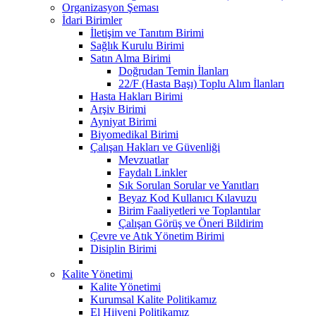
Organizasyon Şeması
İdari Birimler
İletişim ve Tanıtım Birimi
Sağlık Kurulu Birimi
Satın Alma Birimi
Doğrudan Temin İlanları
22/F (Hasta Başı) Toplu Alım İlanları
Hasta Hakları Birimi
Arşiv Birimi
Ayniyat Birimi
Biyomedikal Birimi
Çalışan Hakları ve Güvenliği
Mevzuatlar
Faydalı Linkler
Sık Sorulan Sorular ve Yanıtları
Beyaz Kod Kullanıcı Kılavuzu
Birim Faaliyetleri ve Toplantılar
Çalışan Görüş ve Öneri Bildirim
Çevre ve Atık Yönetim Birimi
Disiplin Birimi
Kalite Yönetimi
Kalite Yönetimi
Kurumsal Kalite Politikamız
El Hijyeni Politikamız