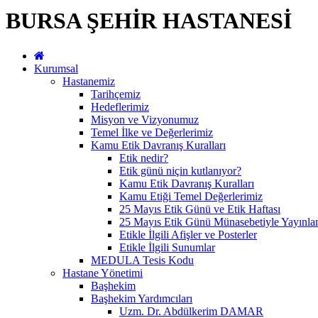
BURSA ŞEHİR HASTANESİ
Kurumsal
Hastanemiz
Tarihçemiz
Hedeflerimiz
Misyon ve Vizyonumuz
Temel İlke ve Değerlerimiz
Kamu Etik Davranış Kuralları
Etik nedir?
Etik günü niçin kutlanıyor?
Kamu Etik Davranış Kuralları
Kamu Etiği Temel Değerlerimiz
25 Mayıs Etik Günü ve Etik Haftası
25 Mayıs Etik Günü Münasebetiyle Yayınlan
Etikle İlgili Afişler ve Posterler
Etikle İlgili Sunumlar
MEDULA Tesis Kodu
Hastane Yönetimi
Başhekim
Başhekim Yardımcıları
Uzm. Dr. Abdülkerim DAMAR