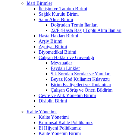
İdari Birimler
İletişim ve Tanıtım Birimi
Sağlık Kurulu Birimi
Satın Alma Birimi
Doğrudan Temin İlanları
22/F (Hasta Başı) Toplu Alım İlanları
Hasta Hakları Birimi
Arşiv Birimi
Ayniyat Birimi
Biyomedikal Birimi
Çalışan Hakları ve Güvenliği
Mevzuatlar
Faydalı Linkler
Sık Sorulan Sorular ve Yanıtları
Beyaz Kod Kullanıcı Kılavuzu
Birim Faaliyetleri ve Toplantılar
Çalışan Görüş ve Öneri Bildirim
Çevre ve Atık Yönetim Birimi
Disiplin Birimi
Kalite Yönetimi
Kalite Yönetimi
Kurumsal Kalite Politikamız
El Hijyeni Politikamız
Kalite Yönetim Birimi