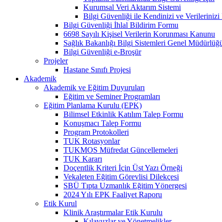
Kurumsal Veri Aktarım Sistemi
Bilgi Güvenliği ile Kendinizi ve Verilerini
Bilgi Güvenliği İhlal Bildirim Formu
6698 Sayılı Kişisel Verilerin Korunması Kanunu
Sağlık Bakanlığı Bilgi Sistemleri Genel Müdürlüğ
Bilgi Güvenliği e-Broşür
Projeler
Hastane Sınıfı Projesi
Akademik
Akademik ve Eğitim Duyuruları
Eğitim ve Seminer Programları
Eğitim Planlama Kurulu (EPK)
Bilimsel Etkinlik Katılım Talep Formu
Konuşmacı Talep Formu
Program Protokolleri
TUK Rotasyonlar
TUKMOS Müfredat Güncellemeleri
TUK Kararı
Doçentlik Kriteri İçin Üst Yazı Örneği
Vekaleten Eğitim Görevlisi Dilekçesi
SBÜ Tıpta Uzmanlık Eğitim Yönergesi
2024 Yılı EPK Faaliyet Raporu
Etik Kurul
Klinik Araştırmalar Etik Kurulu
Kılavuzlar ve Yönetmelikler