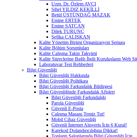
Uzm. Dr. Özlem AVCI
Sibel YILDIZ KEKİLLİ
Betül ÜSTÜNDAĞ MAZAK
Emine ERTEK
Emine SATCAN
Dilek TURUNÇ
Şefika ÇALIŞKAN
Kalite Yönetim Birimi Organizasyon Şeması
Kalite Bölüm Sorumluları
Kalite Çalışma Takip Takvimi
Kalite Süreçlerine Bağlı İlgili Kuruluşların Web Sit
Laboratuvar Test Rehberleri
Bilgi Güvenliği
Bilgi Güvenliği Hakkında
Bilgi Güvenliği Politikası
Bilgi Güvenliği Farkındalık Bildirgesi
Bilgi Güvenliğinde Farkındalık Afişleri
Bilgi Güvenliği Farkındalığı
Parola Güvenliği
Güvenli E-Posta
Çalışma Masanı Temiz Tut!
Mobil Cihaz Güvenliği
Güvenli İnternet Alışveriş İçin 6 Kural!
Karekod Dolandırıcılığına Dikkat!
Toplantı Salonlarında Bilgi Güvenliği İçin