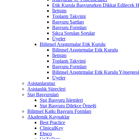
Etik Kurula Başvururken Dikkat Edilecek H
İletişim
Toplantı Takvimi
Başvuru Şartları
Başvuru Formları
Sıkça Sorulan Sorular
Üyeler
Bilimsel Araştırmalar Etik Kurulu
Bilimsel Araştırmalar Etik Kurulu
İletişim
Toplantı Takvimi
Başvuru Formları
Bilimsel Araştırmalar Etik Kurulu Yönergesi
Üyeler
Asistanlarımız
Asistanlık Süreçleri
Staj Başvuruları
Staj Başvuru İşlemleri
Staj Başvuru Dilekçe Örneği
Bilimsel Katkı Başvuru Formları
Akademik Kaynaklar
Best Practice
ClinicalKey
Ebsco