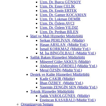
Uzm. Dr. Burcu GÜNSOY
Uzm. Dr. Emre ÇELİK
Uzm. Dr. Engin ERTEK
Uzm. Dr. Gamze KOCAMAN
Uzm. Dr. Lokman DEMİR
Uzm. Dr. Özlem AVCI
Uzm. Dr. Özlem YILDIZ
Uzm. Dr. Perihan BİLEN
İdari ve Mali Hizmetler Müdürlüğü
Serkan PEHLİVAN (Müdür)
Hasan ARSLAN (Müdür Yrd.)
İsmail KORKMAZ (Müdür Yrd.)
M. İsa BİNGÖLBALİ (Müdür Yrd.)
Sağlık Bakım Hizmetleri Müdürlüğü
Müşerref Güler AKKUŞ (Müdür)
Abdurrahim GÖRDELİ (Müdür Yrd.)
Meral ÖZSİN (Müdür Yrd.)
Destek ve Kalite Hizmetleri Müdürlüğü
Kadir ÇAKIR (Müdür)
İlhan ÖZBEY (Müdür Yrd.)
Yasemin ZENGİN ŞEN (Müdür Yrd.)
Teknik Hizmetler Müdürlüğü
Sadık VAROLGÜNEŞ (Müdür)
Engincan KASABALI (Müdür Yrd.)
Organizasyon Şeması