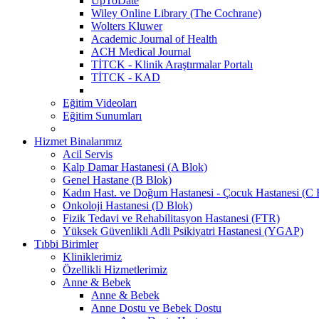
UpToDate
Wiley Online Library (The Cochrane)
Wolters Kluwer
Academic Journal of Health
ACH Medical Journal
TİTCK - Klinik Araştırmalar Portalı
TİTCK - KAD
Eğitim Videoları
Eğitim Sunumları
Hizmet Binalarımız
Acil Servis
Kalp Damar Hastanesi (A Blok)
Genel Hastane (B Blok)
Kadın Hast. ve Doğum Hastanesi - Çocuk Hastanesi (C 
Onkoloji Hastanesi (D Blok)
Fizik Tedavi ve Rehabilitasyon Hastanesi (FTR)
Yüksek Güvenlikli Adli Psikiyatri Hastanesi (YGAP)
Tıbbi Birimler
Kliniklerimiz
Özellikli Hizmetlerimiz
Anne & Bebek
Anne & Bebek
Anne Dostu ve Bebek Dostu