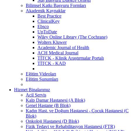
Staj Başvuru Dilekçe Örneği
Bilimsel Katkı Başvuru Formları
Akademik Kaynaklar
Best Practice
ClinicalKey
Ebsco
UpToDate
Wiley Online Library (The Cochrane)
Wolters Kluwer
Academic Journal of Health
ACH Medical Journal
TİTCK - Klinik Araştırmalar Portalı
TİTCK - KAD
Eğitim Videoları
Eğitim Sunumları
Hizmet Binalarımız
Acil Servis
Kalp Damar Hastanesi (A Blok)
Genel Hastane (B Blok)
Kadın Hast. ve Doğum Hastanesi - Çocuk Hastanesi (C
Blok)
Onkoloji Hastanesi (D Blok)
Fizik Tedavi ve Rehabilitasyon Hastanesi (FTR)