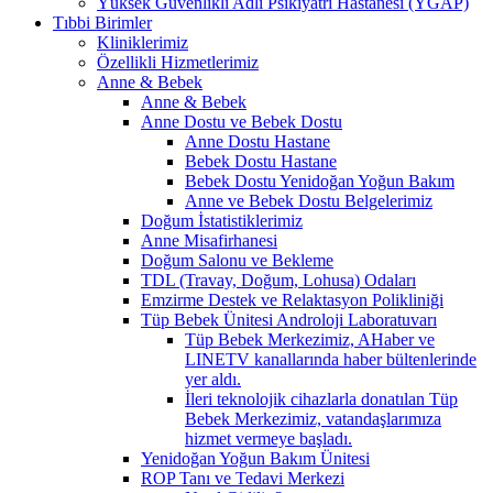
Yüksek Güvenlikli Adli Psikiyatri Hastanesi (YGAP)
Tıbbi Birimler
Kliniklerimiz
Özellikli Hizmetlerimiz
Anne & Bebek
Anne & Bebek
Anne Dostu ve Bebek Dostu
Anne Dostu Hastane
Bebek Dostu Hastane
Bebek Dostu Yenidoğan Yoğun Bakım
Anne ve Bebek Dostu Belgelerimiz
Doğum İstatistiklerimiz
Anne Misafirhanesi
Doğum Salonu ve Bekleme
TDL (Travay, Doğum, Lohusa) Odaları
Emzirme Destek ve Relaktasyon Polikliniği
Tüp Bebek Ünitesi Androloji Laboratuvarı
Tüp Bebek Merkezimiz, AHaber ve
LINETV kanallarında haber bültenlerinde
yer aldı.
İleri teknolojik cihazlarla donatılan Tüp
Bebek Merkezimiz, vatandaşlarımıza
hizmet vermeye başladı.
Yenidoğan Yoğun Bakım Ünitesi
ROP Tanı ve Tedavi Merkezi