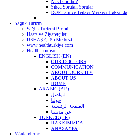
Nasıl Gidilir ?
Sıkça Sorulan Sorular
ROP Tanı ve Tedavi Merkezi Hakkında
Sağlık Turizmi
Sağlık Turizmi Birimi
Hasta ve Ziyaretçiler
USHAŞ Çağrı Merkezi
www.healthturkiye.com
Health Tourism
ENGLISH (EN)
OUR DOCTORS
COMMUNICATION
ABOUT OUR CITY
ABOUT US
HOME
ARABIC (AR)
التواصل
حولنا
الصفحة الرئيسية
عن مدينتنا
TÜRKÇE (TR)
HAKKIMIZDA
ANASAYFA
Yönlendirme