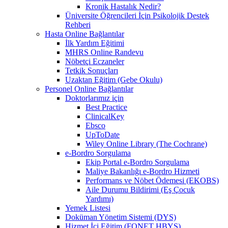
Kronik Hastalık Nedir?
Üniversite Öğrencileri İçin Psikolojik Destek
Rehberi
Hasta Online Bağlantılar
İlk Yardım Eğitimi
MHRS Online Randevu
Nöbetçi Eczaneler
Tetkik Sonuçları
Uzaktan Eğitim (Gebe Okulu)
Personel Online Bağlantılar
Doktorlarımız için
Best Practice
ClinicalKey
Ebsco
UpToDate
Wiley Online Library (The Cochrane)
e-Bordro Sorgulama
Ekip Portal e-Bordro Sorgulama
Maliye Bakanlığı e-Bordro Hizmeti
Performans ve Nöbet Ödemesi (EKOBS)
Aile Durumu Bildirimi (Eş Çocuk
Yardımı)
Yemek Listesi
Doküman Yönetim Sistemi (DYS)
Hizmet İçi Eğitim (FONET HBYS)