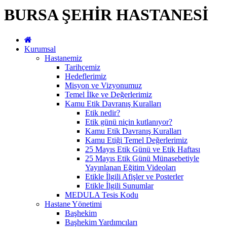
BURSA ŞEHİR HASTANESİ
Kurumsal
Hastanemiz
Tarihçemiz
Hedeflerimiz
Misyon ve Vizyonumuz
Temel İlke ve Değerlerimiz
Kamu Etik Davranış Kuralları
Etik nedir?
Etik günü niçin kutlanıyor?
Kamu Etik Davranış Kuralları
Kamu Etiği Temel Değerlerimiz
25 Mayıs Etik Günü ve Etik Haftası
25 Mayıs Etik Günü Münasebetiyle
Yayınlanan Eğitim Videoları
Etikle İlgili Afişler ve Posterler
Etikle İlgili Sunumlar
MEDULA Tesis Kodu
Hastane Yönetimi
Başhekim
Başhekim Yardımcıları