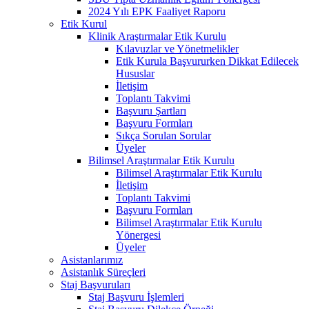
2024 Yılı EPK Faaliyet Raporu
Etik Kurul
Klinik Araştırmalar Etik Kurulu
Kılavuzlar ve Yönetmelikler
Etik Kurula Başvururken Dikkat Edilecek
Hususlar
İletişim
Toplantı Takvimi
Başvuru Şartları
Başvuru Formları
Sıkça Sorulan Sorular
Üyeler
Bilimsel Araştırmalar Etik Kurulu
Bilimsel Araştırmalar Etik Kurulu
İletişim
Toplantı Takvimi
Başvuru Formları
Bilimsel Araştırmalar Etik Kurulu
Yönergesi
Üyeler
Asistanlarımız
Asistanlık Süreçleri
Staj Başvuruları
Staj Başvuru İşlemleri