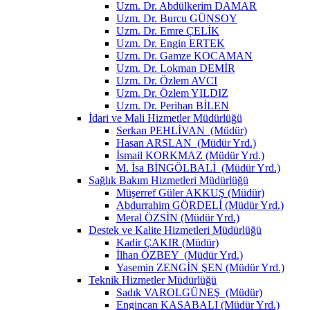
Uzm. Dr. Abdülkerim DAMAR
Uzm. Dr. Burcu GÜNSOY
Uzm. Dr. Emre ÇELİK
Uzm. Dr. Engin ERTEK
Uzm. Dr. Gamze KOCAMAN
Uzm. Dr. Lokman DEMİR
Uzm. Dr. Özlem AVCI
Uzm. Dr. Özlem YILDIZ
Uzm. Dr. Perihan BİLEN
İdari ve Mali Hizmetler Müdürlüğü
Serkan PEHLİVAN (Müdür)
Hasan ARSLAN (Müdür Yrd.)
İsmail KORKMAZ (Müdür Yrd.)
M. İsa BİNGÖLBALİ (Müdür Yrd.)
Sağlık Bakım Hizmetleri Müdürlüğü
Müşerref Güler AKKUŞ (Müdür)
Abdurrahim GÖRDELİ (Müdür Yrd.)
Meral ÖZSİN (Müdür Yrd.)
Destek ve Kalite Hizmetleri Müdürlüğü
Kadir ÇAKIR (Müdür)
İlhan ÖZBEY (Müdür Yrd.)
Yasemin ZENGİN ŞEN (Müdür Yrd.)
Teknik Hizmetler Müdürlüğü
Sadık VAROLGÜNEŞ (Müdür)
Engincan KASABALI (Müdür Yrd.)