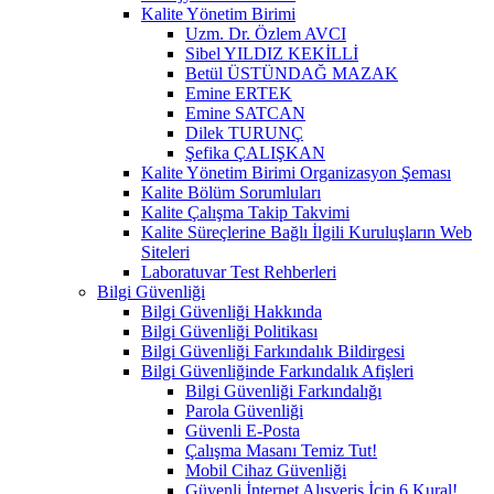
Kalite Yönetim Birimi
Uzm. Dr. Özlem AVCI
Sibel YILDIZ KEKİLLİ
Betül ÜSTÜNDAĞ MAZAK
Emine ERTEK
Emine SATCAN
Dilek TURUNÇ
Şefika ÇALIŞKAN
Kalite Yönetim Birimi Organizasyon Şeması
Kalite Bölüm Sorumluları
Kalite Çalışma Takip Takvimi
Kalite Süreçlerine Bağlı İlgili Kuruluşların Web
Siteleri
Laboratuvar Test Rehberleri
Bilgi Güvenliği
Bilgi Güvenliği Hakkında
Bilgi Güvenliği Politikası
Bilgi Güvenliği Farkındalık Bildirgesi
Bilgi Güvenliğinde Farkındalık Afişleri
Bilgi Güvenliği Farkındalığı
Parola Güvenliği
Güvenli E-Posta
Çalışma Masanı Temiz Tut!
Mobil Cihaz Güvenliği
Güvenli İnternet Alışveriş İçin 6 Kural!