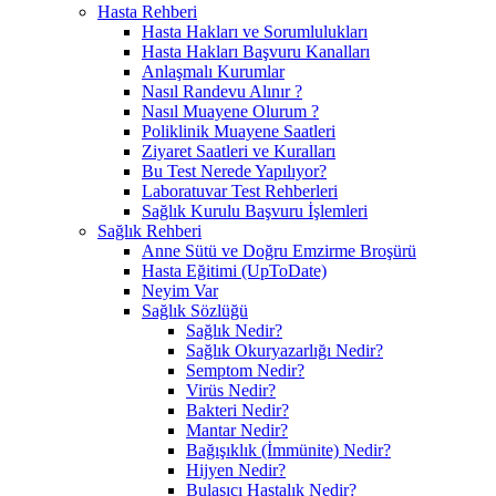
Hasta Rehberi
Hasta Hakları ve Sorumlulukları
Hasta Hakları Başvuru Kanalları
Anlaşmalı Kurumlar
Nasıl Randevu Alınır ?
Nasıl Muayene Olurum ?
Poliklinik Muayene Saatleri
Ziyaret Saatleri ve Kuralları
Bu Test Nerede Yapılıyor?
Laboratuvar Test Rehberleri
Sağlık Kurulu Başvuru İşlemleri
Sağlık Rehberi
Anne Sütü ve Doğru Emzirme Broşürü
Hasta Eğitimi (UpToDate)
Neyim Var
Sağlık Sözlüğü
Sağlık Nedir?
Sağlık Okuryazarlığı Nedir?
Semptom Nedir?
Virüs Nedir?
Bakteri Nedir?
Mantar Nedir?
Bağışıklık (İmmünite) Nedir?
Hijyen Nedir?
Bulaşıcı Hastalık Nedir?