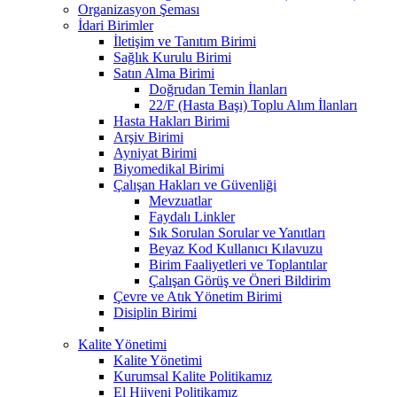
Organizasyon Şeması
İdari Birimler
İletişim ve Tanıtım Birimi
Sağlık Kurulu Birimi
Satın Alma Birimi
Doğrudan Temin İlanları
22/F (Hasta Başı) Toplu Alım İlanları
Hasta Hakları Birimi
Arşiv Birimi
Ayniyat Birimi
Biyomedikal Birimi
Çalışan Hakları ve Güvenliği
Mevzuatlar
Faydalı Linkler
Sık Sorulan Sorular ve Yanıtları
Beyaz Kod Kullanıcı Kılavuzu
Birim Faaliyetleri ve Toplantılar
Çalışan Görüş ve Öneri Bildirim
Çevre ve Atık Yönetim Birimi
Disiplin Birimi
Kalite Yönetimi
Kalite Yönetimi
Kurumsal Kalite Politikamız
El Hijyeni Politikamız