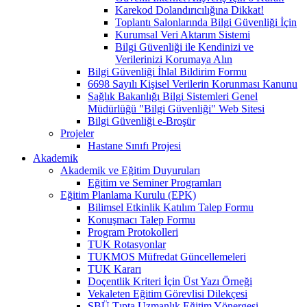
Karekod Dolandırıcılığına Dikkat!
Toplantı Salonlarında Bilgi Güvenliği İçin
Kurumsal Veri Aktarım Sistemi
Bilgi Güvenliği ile Kendinizi ve
Verilerinizi Korumaya Alın
Bilgi Güvenliği İhlal Bildirim Formu
6698 Sayılı Kişisel Verilerin Korunması Kanunu
Sağlık Bakanlığı Bilgi Sistemleri Genel
Müdürlüğü "Bilgi Güvenliği" Web Sitesi
Bilgi Güvenliği e-Broşür
Projeler
Hastane Sınıfı Projesi
Akademik
Akademik ve Eğitim Duyuruları
Eğitim ve Seminer Programları
Eğitim Planlama Kurulu (EPK)
Bilimsel Etkinlik Katılım Talep Formu
Konuşmacı Talep Formu
Program Protokolleri
TUK Rotasyonlar
TUKMOS Müfredat Güncellemeleri
TUK Kararı
Doçentlik Kriteri İçin Üst Yazı Örneği
Vekaleten Eğitim Görevlisi Dilekçesi
SBÜ Tıpta Uzmanlık Eğitim Yönergesi