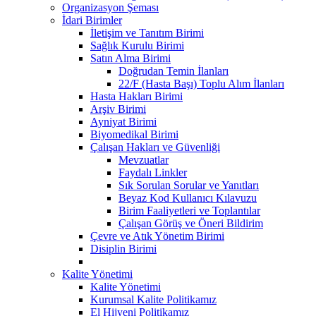
Organizasyon Şeması
İdari Birimler
İletişim ve Tanıtım Birimi
Sağlık Kurulu Birimi
Satın Alma Birimi
Doğrudan Temin İlanları
22/F (Hasta Başı) Toplu Alım İlanları
Hasta Hakları Birimi
Arşiv Birimi
Ayniyat Birimi
Biyomedikal Birimi
Çalışan Hakları ve Güvenliği
Mevzuatlar
Faydalı Linkler
Sık Sorulan Sorular ve Yanıtları
Beyaz Kod Kullanıcı Kılavuzu
Birim Faaliyetleri ve Toplantılar
Çalışan Görüş ve Öneri Bildirim
Çevre ve Atık Yönetim Birimi
Disiplin Birimi
Kalite Yönetimi
Kalite Yönetimi
Kurumsal Kalite Politikamız
El Hijyeni Politikamız