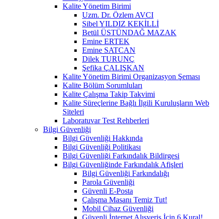
Kalite Yönetim Birimi
Uzm. Dr. Özlem AVCI
Sibel YILDIZ KEKİLLİ
Betül ÜSTÜNDAĞ MAZAK
Emine ERTEK
Emine SATCAN
Dilek TURUNÇ
Şefika ÇALIŞKAN
Kalite Yönetim Birimi Organizasyon Şeması
Kalite Bölüm Sorumluları
Kalite Çalışma Takip Takvimi
Kalite Süreçlerine Bağlı İlgili Kuruluşların Web
Siteleri
Laboratuvar Test Rehberleri
Bilgi Güvenliği
Bilgi Güvenliği Hakkında
Bilgi Güvenliği Politikası
Bilgi Güvenliği Farkındalık Bildirgesi
Bilgi Güvenliğinde Farkındalık Afişleri
Bilgi Güvenliği Farkındalığı
Parola Güvenliği
Güvenli E-Posta
Çalışma Masanı Temiz Tut!
Mobil Cihaz Güvenliği
Güvenli İnternet Alışveriş İçin 6 Kural!