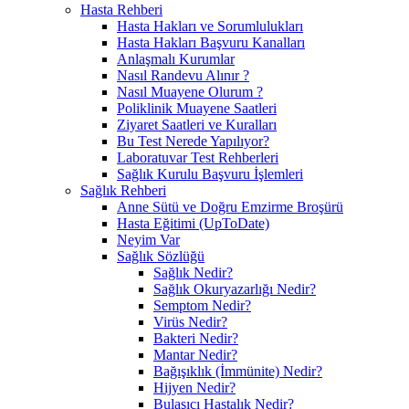
Hasta Rehberi
Hasta Hakları ve Sorumlulukları
Hasta Hakları Başvuru Kanalları
Anlaşmalı Kurumlar
Nasıl Randevu Alınır ?
Nasıl Muayene Olurum ?
Poliklinik Muayene Saatleri
Ziyaret Saatleri ve Kuralları
Bu Test Nerede Yapılıyor?
Laboratuvar Test Rehberleri
Sağlık Kurulu Başvuru İşlemleri
Sağlık Rehberi
Anne Sütü ve Doğru Emzirme Broşürü
Hasta Eğitimi (UpToDate)
Neyim Var
Sağlık Sözlüğü
Sağlık Nedir?
Sağlık Okuryazarlığı Nedir?
Semptom Nedir?
Virüs Nedir?
Bakteri Nedir?
Mantar Nedir?
Bağışıklık (İmmünite) Nedir?
Hijyen Nedir?
Bulaşıcı Hastalık Nedir?