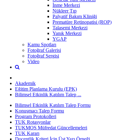
İnme Merkezi
Nükleer Tıp
Palyatif Bakım Kliniği
Prematüre Retinopatisi (ROP)
Talasemi Merkezi
Yanık Merkezi
YGAP
Kamu Spotları
Fotoğraf Galerisi
Fotoğraf Sergisi
Video
Akademik
Eğitim Planlama Kurulu (EPK)
Bilimsel Etkinlik Katılım Talep ...
Bilimsel Etkinlik Katılım Talep Formu
Konuşmacı Talep Formu
Program Protokolleri
TUK Rotasyonlar
TUKMOS Müfredat Güncellemeleri
TUK Kararı
Doçentlik Kriteri İçin Üst Yazı Örneği