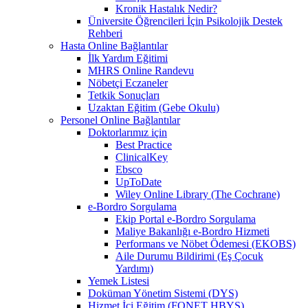
Kronik Hastalık Nedir?
Üniversite Öğrencileri İçin Psikolojik Destek
Rehberi
Hasta Online Bağlantılar
İlk Yardım Eğitimi
MHRS Online Randevu
Nöbetçi Eczaneler
Tetkik Sonuçları
Uzaktan Eğitim (Gebe Okulu)
Personel Online Bağlantılar
Doktorlarımız için
Best Practice
ClinicalKey
Ebsco
UpToDate
Wiley Online Library (The Cochrane)
e-Bordro Sorgulama
Ekip Portal e-Bordro Sorgulama
Maliye Bakanlığı e-Bordro Hizmeti
Performans ve Nöbet Ödemesi (EKOBS)
Aile Durumu Bildirimi (Eş Çocuk
Yardımı)
Yemek Listesi
Doküman Yönetim Sistemi (DYS)
Hizmet İçi Eğitim (FONET HBYS)