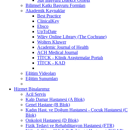
Staj Başvuru Dilekçe Örneği
Bilimsel Katkı Başvuru Formları
Akademik Kaynaklar
Best Practice
ClinicalKey
Ebsco
UpToDate
Wiley Online Library (The Cochrane)
Wolters Kluwer
Academic Journal of Health
ACH Medical Journal
TİTCK - Klinik Araştırmalar Portalı
TİTCK - KAD
Eğitim Videoları
Eğitim Sunumları
Hizmet Binalarımız
Acil Servis
Kalp Damar Hastanesi (A Blok)
Genel Hastane (B Blok)
Kadın Hast. ve Doğum Hastanesi - Çocuk Hastanesi (C
Blok)
Onkoloji Hastanesi (D Blok)
Fizik Tedavi ve Rehabilitasyon Hastanesi (FTR)