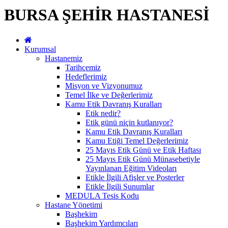
BURSA ŞEHİR HASTANESİ
Kurumsal
Hastanemiz
Tarihçemiz
Hedeflerimiz
Misyon ve Vizyonumuz
Temel İlke ve Değerlerimiz
Kamu Etik Davranış Kuralları
Etik nedir?
Etik günü niçin kutlanıyor?
Kamu Etik Davranış Kuralları
Kamu Etiği Temel Değerlerimiz
25 Mayıs Etik Günü ve Etik Haftası
25 Mayıs Etik Günü Münasebetiyle
Yayınlanan Eğitim Videoları
Etikle İlgili Afişler ve Posterler
Etikle İlgili Sunumlar
MEDULA Tesis Kodu
Hastane Yönetimi
Başhekim
Başhekim Yardımcıları