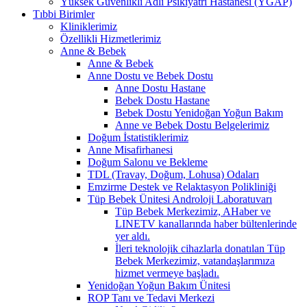
Yüksek Güvenlikli Adli Psikiyatri Hastanesi (YGAP)
Tıbbi Birimler
Kliniklerimiz
Özellikli Hizmetlerimiz
Anne & Bebek
Anne & Bebek
Anne Dostu ve Bebek Dostu
Anne Dostu Hastane
Bebek Dostu Hastane
Bebek Dostu Yenidoğan Yoğun Bakım
Anne ve Bebek Dostu Belgelerimiz
Doğum İstatistiklerimiz
Anne Misafirhanesi
Doğum Salonu ve Bekleme
TDL (Travay, Doğum, Lohusa) Odaları
Emzirme Destek ve Relaktasyon Polikliniği
Tüp Bebek Ünitesi Androloji Laboratuvarı
Tüp Bebek Merkezimiz, AHaber ve
LINETV kanallarında haber bültenlerinde
yer aldı.
İleri teknolojik cihazlarla donatılan Tüp
Bebek Merkezimiz, vatandaşlarımıza
hizmet vermeye başladı.
Yenidoğan Yoğun Bakım Ünitesi
ROP Tanı ve Tedavi Merkezi