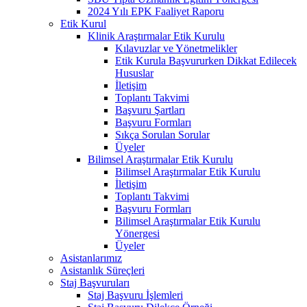
2024 Yılı EPK Faaliyet Raporu
Etik Kurul
Klinik Araştırmalar Etik Kurulu
Kılavuzlar ve Yönetmelikler
Etik Kurula Başvururken Dikkat Edilecek
Hususlar
İletişim
Toplantı Takvimi
Başvuru Şartları
Başvuru Formları
Sıkça Sorulan Sorular
Üyeler
Bilimsel Araştırmalar Etik Kurulu
Bilimsel Araştırmalar Etik Kurulu
İletişim
Toplantı Takvimi
Başvuru Formları
Bilimsel Araştırmalar Etik Kurulu
Yönergesi
Üyeler
Asistanlarımız
Asistanlık Süreçleri
Staj Başvuruları
Staj Başvuru İşlemleri