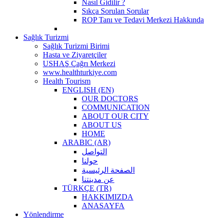
Nasıl Gidilir ?
Sıkça Sorulan Sorular
ROP Tanı ve Tedavi Merkezi Hakkında
Sağlık Turizmi
Sağlık Turizmi Birimi
Hasta ve Ziyaretçiler
USHAŞ Çağrı Merkezi
www.healthturkiye.com
Health Tourism
ENGLISH (EN)
OUR DOCTORS
COMMUNICATION
ABOUT OUR CITY
ABOUT US
HOME
ARABIC (AR)
التواصل
حولنا
الصفحة الرئيسية
عن مدينتنا
TÜRKÇE (TR)
HAKKIMIZDA
ANASAYFA
Yönlendirme