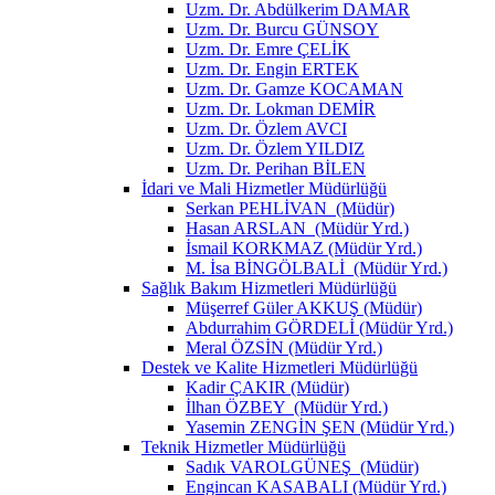
Uzm. Dr. Abdülkerim DAMAR
Uzm. Dr. Burcu GÜNSOY
Uzm. Dr. Emre ÇELİK
Uzm. Dr. Engin ERTEK
Uzm. Dr. Gamze KOCAMAN
Uzm. Dr. Lokman DEMİR
Uzm. Dr. Özlem AVCI
Uzm. Dr. Özlem YILDIZ
Uzm. Dr. Perihan BİLEN
İdari ve Mali Hizmetler Müdürlüğü
Serkan PEHLİVAN (Müdür)
Hasan ARSLAN (Müdür Yrd.)
İsmail KORKMAZ (Müdür Yrd.)
M. İsa BİNGÖLBALİ (Müdür Yrd.)
Sağlık Bakım Hizmetleri Müdürlüğü
Müşerref Güler AKKUŞ (Müdür)
Abdurrahim GÖRDELİ (Müdür Yrd.)
Meral ÖZSİN (Müdür Yrd.)
Destek ve Kalite Hizmetleri Müdürlüğü
Kadir ÇAKIR (Müdür)
İlhan ÖZBEY (Müdür Yrd.)
Yasemin ZENGİN ŞEN (Müdür Yrd.)
Teknik Hizmetler Müdürlüğü
Sadık VAROLGÜNEŞ (Müdür)
Engincan KASABALI (Müdür Yrd.)