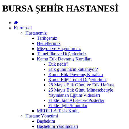
BURSA ŞEHİR HASTANESİ
Kurumsal
Hastanemiz
Tarihçemiz
Hedeflerimiz
Misyon ve Vizyonumuz
Temel İlke ve Değerlerimiz
Kamu Etik Davranış Kuralları
Etik nedir?
Etik günü niçin kutlanıyor?
Kamu Etik Davranış Kuralları
Kamu Etiği Temel Değerlerimiz
25 Mayıs Etik Günü ve Etik Haftası
25 Mayıs Etik Günü Münasebetiyle
Yayınlanan Eğitim Videoları
Etikle İlgili Afişler ve Posterler
Etikle İlgili Sunumlar
MEDULA Tesis Kodu
Hastane Yönetimi
Başhekim
Başhekim Yardımcıları