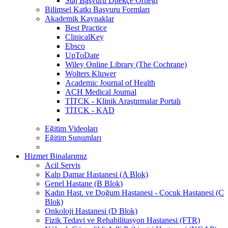
Staj Başvuru Dilekçe Örneği
Bilimsel Katkı Başvuru Formları
Akademik Kaynaklar
Best Practice
ClinicalKey
Ebsco
UpToDate
Wiley Online Library (The Cochrane)
Wolters Kluwer
Academic Journal of Health
ACH Medical Journal
TİTCK - Klinik Araştırmalar Portalı
TİTCK - KAD
Eğitim Videoları
Eğitim Sunumları
Hizmet Binalarımız
Acil Servis
Kalp Damar Hastanesi (A Blok)
Genel Hastane (B Blok)
Kadın Hast. ve Doğum Hastanesi - Çocuk Hastanesi (C
Blok)
Onkoloji Hastanesi (D Blok)
Fizik Tedavi ve Rehabilitasyon Hastanesi (FTR)