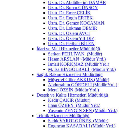
Uzm. Dr. Abdülkerim DAMAR
Uzm. Dr. Burcu GÜNSOY
Uzm. Dr. Emre ÇELİK
Uzm. Dr. Engin ERTEK
Uzm. Dr. Gamze KOCAMAN
Uzm. Dr. Lokman DEMİR
Uzm. Dr. Özlem AVCI
Uzm. Dr. Özlem YILDIZ
Uzm. Dr. Perihan BİLEN
İdari ve Mali Hizmetler Müdürlüğü
Serkan PEHLİVAN (Müdür)
Hasan ARSLAN (Müdür Yrd.)
İsmail KORKMAZ (Müdür Yrd.)
M. İsa BİNGÖLBALİ (Müdür Yrd.)
Sağlık Bakım Hizmetleri Müdürlüğü
Müşerref Güler AKKUŞ (Müdür)
Abdurrahim GÖRDELİ (Müdür Yrd.)
Meral ÖZSİN (Müdür Yrd.)
Destek ve Kalite Hizmetleri Müdürlüğü
Kadir ÇAKIR (Müdür)
İlhan ÖZBEY (Müdür Yrd.)
Yasemin ZENGİN ŞEN (Müdür Yrd.)
Teknik Hizmetler Müdürlüğü
Sadık VAROLGÜNEŞ (Müdür)
Engincan KASABALI (Müdür Yrd.)