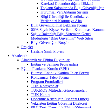
Karekod Dolandırıcılığına Dikkat!
Toplantı Salonlarında Bilgi Güvenliği İçin
Kurumsal Veri Aktarım Sistemi
Bilgi Güvenliği ile Kendinizi ve
Verilerinizi Korumaya Alın
Bilgi Güvenliği İhlal Bildirim Formu
6698 Sayılı Kişisel Verilerin Korunması Kanunu
Sağlık Bakanlığı Bilgi Sistemleri Genel
Müdürlüğü "Bilgi Güvenliği" Web Sitesi
Bilgi Güvenliği e-Broşür
Projeler
Hastane Sınıfı Projesi
Akademik
Akademik ve Eğitim Duyuruları
Eğitim ve Seminer Programları
Eğitim Planlama Kurulu (EPK)
Bilimsel Etkinlik Katılım Talep Formu
Konuşmacı Talep Formu
Program Protokolleri
TUK Rotasyonlar
TUKMOS Müfredat Güncellemeleri
TUK Kararı
Doçentlik Kriteri İçin Üst Yazı Örneği
Vekaleten Eğitim Görevlisi Dilekçesi
SBÜ Tıpta Uzmanlık Eğitim Yönergesi