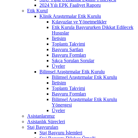
2024 Yılı EPK Faaliyet Raporu
Etik Kurul
Klinik Araştırmalar Etik Kurulu
Kılavuzlar ve Yönetmelikler
Etik Kurula Başvururken Dikkat Edilecek
Hususlar
İletişim
Toplantı Takvimi
Başvuru Şartları
Başvuru Formları
Sıkça Sorulan Sorular
Üyeler
Bilimsel Araştırmalar Etik Kurulu
Bilimsel Araştırmalar Etik Kurulu
İletişim
Toplantı Takvimi
Başvuru Formları
Bilimsel Araştırmalar Etik Kurulu
Yönergesi
Üyeler
Asistanlarımız
Asistanlık Süreçleri
Staj Başvuruları
Staj Başvuru İşlemleri