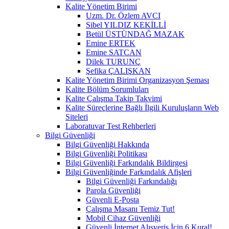
Kalite Yönetim Birimi
Uzm. Dr. Özlem AVCI
Sibel YILDIZ KEKİLLİ
Betül ÜSTÜNDAĞ MAZAK
Emine ERTEK
Emine SATCAN
Dilek TURUNÇ
Şefika ÇALIŞKAN
Kalite Yönetim Birimi Organizasyon Şeması
Kalite Bölüm Sorumluları
Kalite Çalışma Takip Takvimi
Kalite Süreçlerine Bağlı İlgili Kuruluşların Web
Siteleri
Laboratuvar Test Rehberleri
Bilgi Güvenliği
Bilgi Güvenliği Hakkında
Bilgi Güvenliği Politikası
Bilgi Güvenliği Farkındalık Bildirgesi
Bilgi Güvenliğinde Farkındalık Afişleri
Bilgi Güvenliği Farkındalığı
Parola Güvenliği
Güvenli E-Posta
Çalışma Masanı Temiz Tut!
Mobil Cihaz Güvenliği
Güvenli İnternet Alışveriş İçin 6 Kural!