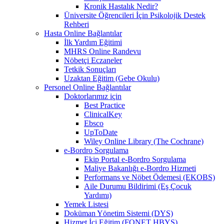
Kronik Hastalık Nedir?
Üniversite Öğrencileri İçin Psikolojik Destek
Rehberi
Hasta Online Bağlantılar
İlk Yardım Eğitimi
MHRS Online Randevu
Nöbetçi Eczaneler
Tetkik Sonuçları
Uzaktan Eğitim (Gebe Okulu)
Personel Online Bağlantılar
Doktorlarımız için
Best Practice
ClinicalKey
Ebsco
UpToDate
Wiley Online Library (The Cochrane)
e-Bordro Sorgulama
Ekip Portal e-Bordro Sorgulama
Maliye Bakanlığı e-Bordro Hizmeti
Performans ve Nöbet Ödemesi (EKOBS)
Aile Durumu Bildirimi (Eş Çocuk
Yardımı)
Yemek Listesi
Doküman Yönetim Sistemi (DYS)
Hizmet İçi Eğitim (FONET HBYS)