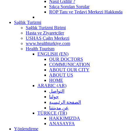
Nasıl Gidilir ?
Sıkça Sorulan Sorular
ROP Tanı ve Tedavi Merkezi Hakkında
Sağlık Turizmi
Sağlık Turizmi Birimi
Hasta ve Ziyaretçiler
USHAŞ Çağrı Merkezi
www.healthturkiye.com
Health Tourism
ENGLISH (EN)
OUR DOCTORS
COMMUNICATION
ABOUT OUR CITY
ABOUT US
HOME
ARABIC (AR)
التواصل
حولنا
الصفحة الرئيسية
عن مدينتنا
TÜRKÇE (TR)
HAKKIMIZDA
ANASAYFA
Yönlendirme