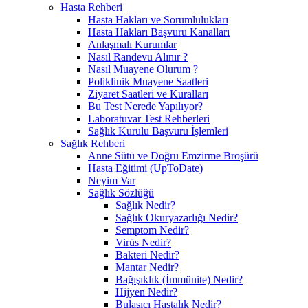
Hasta Rehberi
Hasta Hakları ve Sorumlulukları
Hasta Hakları Başvuru Kanalları
Anlaşmalı Kurumlar
Nasıl Randevu Alınır ?
Nasıl Muayene Olurum ?
Poliklinik Muayene Saatleri
Ziyaret Saatleri ve Kuralları
Bu Test Nerede Yapılıyor?
Laboratuvar Test Rehberleri
Sağlık Kurulu Başvuru İşlemleri
Sağlık Rehberi
Anne Sütü ve Doğru Emzirme Broşürü
Hasta Eğitimi (UpToDate)
Neyim Var
Sağlık Sözlüğü
Sağlık Nedir?
Sağlık Okuryazarlığı Nedir?
Semptom Nedir?
Virüs Nedir?
Bakteri Nedir?
Mantar Nedir?
Bağışıklık (İmmünite) Nedir?
Hijyen Nedir?
Bulaşıcı Hastalık Nedir?