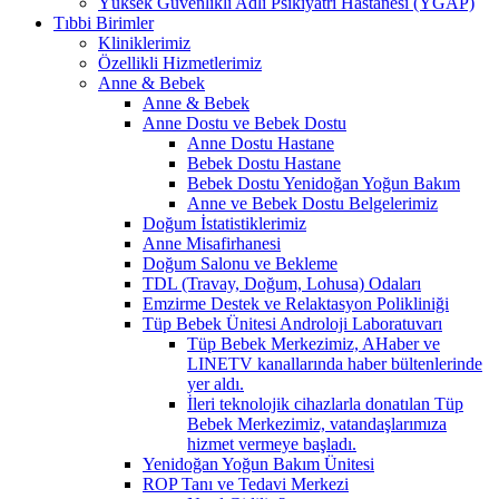
Yüksek Güvenlikli Adli Psikiyatri Hastanesi (YGAP)
Tıbbi Birimler
Kliniklerimiz
Özellikli Hizmetlerimiz
Anne & Bebek
Anne & Bebek
Anne Dostu ve Bebek Dostu
Anne Dostu Hastane
Bebek Dostu Hastane
Bebek Dostu Yenidoğan Yoğun Bakım
Anne ve Bebek Dostu Belgelerimiz
Doğum İstatistiklerimiz
Anne Misafirhanesi
Doğum Salonu ve Bekleme
TDL (Travay, Doğum, Lohusa) Odaları
Emzirme Destek ve Relaktasyon Polikliniği
Tüp Bebek Ünitesi Androloji Laboratuvarı
Tüp Bebek Merkezimiz, AHaber ve
LINETV kanallarında haber bültenlerinde
yer aldı.
İleri teknolojik cihazlarla donatılan Tüp
Bebek Merkezimiz, vatandaşlarımıza
hizmet vermeye başladı.
Yenidoğan Yoğun Bakım Ünitesi
ROP Tanı ve Tedavi Merkezi