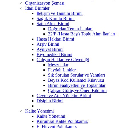
Organizasyon Şeması
İdari Birimler
İletişim ve Tanıtım Birimi
Sağlık Kurulu Birimi
Satın Alma Birimi
Doğrudan Temin İlanları
22/F (Hasta Başı) Toplu Alım İlanları
Hasta Hakları Birimi
Arşiv Birimi
Ayniyat Birimi
Biyomedikal Birimi
Çalışan Hakları ve Güvenliği
Mevzuatlar
Faydalı Linkler
Sık Sorulan Sorular ve Yanıtları
Beyaz Kod Kullanıcı Kılavuzu
Birim Faaliyetleri ve Toplantılar
Çalışan Görüş ve Öneri Bildirim
Çevre ve Atık Yönetim Birimi
Disiplin Birimi
Kalite Yönetimi
Kalite Yönetimi
Kurumsal Kalite Politikamız
El Hijyeni Politikamız