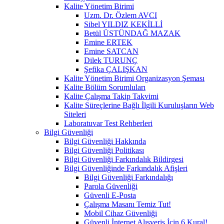
Kalite Yönetim Birimi
Uzm. Dr. Özlem AVCI
Sibel YILDIZ KEKİLLİ
Betül ÜSTÜNDAĞ MAZAK
Emine ERTEK
Emine SATCAN
Dilek TURUNÇ
Şefika ÇALIŞKAN
Kalite Yönetim Birimi Organizasyon Şeması
Kalite Bölüm Sorumluları
Kalite Çalışma Takip Takvimi
Kalite Süreçlerine Bağlı İlgili Kuruluşların Web
Siteleri
Laboratuvar Test Rehberleri
Bilgi Güvenliği
Bilgi Güvenliği Hakkında
Bilgi Güvenliği Politikası
Bilgi Güvenliği Farkındalık Bildirgesi
Bilgi Güvenliğinde Farkındalık Afişleri
Bilgi Güvenliği Farkındalığı
Parola Güvenliği
Güvenli E-Posta
Çalışma Masanı Temiz Tut!
Mobil Cihaz Güvenliği
Güvenli İnternet Alışveriş İçin 6 Kural!