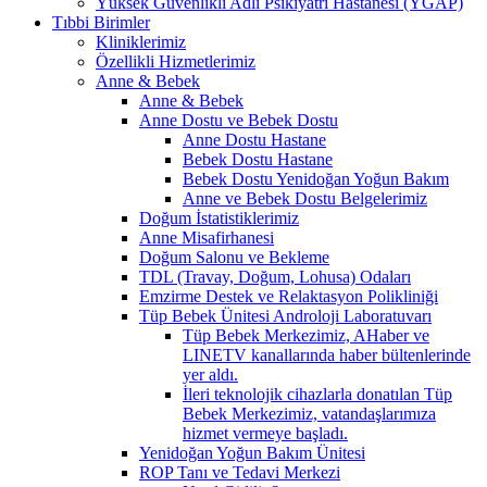
Yüksek Güvenlikli Adli Psikiyatri Hastanesi (YGAP)
Tıbbi Birimler
Kliniklerimiz
Özellikli Hizmetlerimiz
Anne & Bebek
Anne & Bebek
Anne Dostu ve Bebek Dostu
Anne Dostu Hastane
Bebek Dostu Hastane
Bebek Dostu Yenidoğan Yoğun Bakım
Anne ve Bebek Dostu Belgelerimiz
Doğum İstatistiklerimiz
Anne Misafirhanesi
Doğum Salonu ve Bekleme
TDL (Travay, Doğum, Lohusa) Odaları
Emzirme Destek ve Relaktasyon Polikliniği
Tüp Bebek Ünitesi Androloji Laboratuvarı
Tüp Bebek Merkezimiz, AHaber ve
LINETV kanallarında haber bültenlerinde
yer aldı.
İleri teknolojik cihazlarla donatılan Tüp
Bebek Merkezimiz, vatandaşlarımıza
hizmet vermeye başladı.
Yenidoğan Yoğun Bakım Ünitesi
ROP Tanı ve Tedavi Merkezi