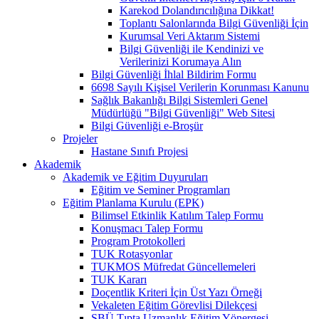
Karekod Dolandırıcılığına Dikkat!
Toplantı Salonlarında Bilgi Güvenliği İçin
Kurumsal Veri Aktarım Sistemi
Bilgi Güvenliği ile Kendinizi ve
Verilerinizi Korumaya Alın
Bilgi Güvenliği İhlal Bildirim Formu
6698 Sayılı Kişisel Verilerin Korunması Kanunu
Sağlık Bakanlığı Bilgi Sistemleri Genel
Müdürlüğü "Bilgi Güvenliği" Web Sitesi
Bilgi Güvenliği e-Broşür
Projeler
Hastane Sınıfı Projesi
Akademik
Akademik ve Eğitim Duyuruları
Eğitim ve Seminer Programları
Eğitim Planlama Kurulu (EPK)
Bilimsel Etkinlik Katılım Talep Formu
Konuşmacı Talep Formu
Program Protokolleri
TUK Rotasyonlar
TUKMOS Müfredat Güncellemeleri
TUK Kararı
Doçentlik Kriteri İçin Üst Yazı Örneği
Vekaleten Eğitim Görevlisi Dilekçesi
SBÜ Tıpta Uzmanlık Eğitim Yönergesi