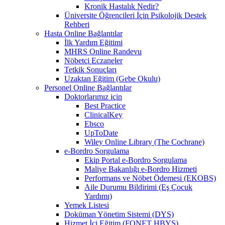
Kronik Hastalık Nedir?
Üniversite Öğrencileri İçin Psikolojik Destek
Rehberi
Hasta Online Bağlantılar
İlk Yardım Eğitimi
MHRS Online Randevu
Nöbetçi Eczaneler
Tetkik Sonuçları
Uzaktan Eğitim (Gebe Okulu)
Personel Online Bağlantılar
Doktorlarımız için
Best Practice
ClinicalKey
Ebsco
UpToDate
Wiley Online Library (The Cochrane)
e-Bordro Sorgulama
Ekip Portal e-Bordro Sorgulama
Maliye Bakanlığı e-Bordro Hizmeti
Performans ve Nöbet Ödemesi (EKOBS)
Aile Durumu Bildirimi (Eş Çocuk
Yardımı)
Yemek Listesi
Doküman Yönetim Sistemi (DYS)
Hizmet İçi Eğitim (FONET HBYS)