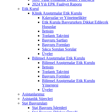
2024 Yılı EPK Faaliyet Raporu
Etik Kurul
Klinik Araştırmalar Etik Kurulu
Kılavuzlar ve Yönetmelikler
Etik Kurula Başvururken Dikkat Edilecek
Hususlar
İletişim
Toplantı Takvimi
Başvuru Şartları
Başvuru Formları
Sıkça Sorulan Sorular
Üyeler
Bilimsel Araştırmalar Etik Kurulu
Bilimsel Araştırmalar Etik Kurulu
İletişim
Toplantı Takvimi
Başvuru Formları
Bilimsel Araştırmalar Etik Kurulu
Yönergesi
Üyeler
Asistanlarımız
Asistanlık Süreçleri
Staj Başvuruları
Staj Başvuru İşlemleri