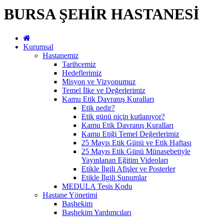
BURSA ŞEHİR HASTANESİ
Kurumsal
Hastanemiz
Tarihçemiz
Hedeflerimiz
Misyon ve Vizyonumuz
Temel İlke ve Değerlerimiz
Kamu Etik Davranış Kuralları
Etik nedir?
Etik günü niçin kutlanıyor?
Kamu Etik Davranış Kuralları
Kamu Etiği Temel Değerlerimiz
25 Mayıs Etik Günü ve Etik Haftası
25 Mayıs Etik Günü Münasebetiyle
Yayınlanan Eğitim Videoları
Etikle İlgili Afişler ve Posterler
Etikle İlgili Sunumlar
MEDULA Tesis Kodu
Hastane Yönetimi
Başhekim
Başhekim Yardımcıları