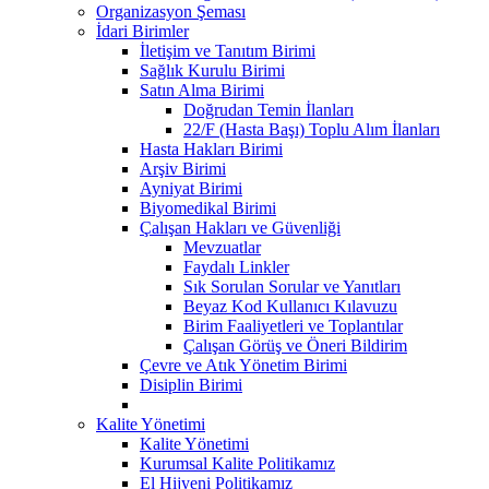
Organizasyon Şeması
İdari Birimler
İletişim ve Tanıtım Birimi
Sağlık Kurulu Birimi
Satın Alma Birimi
Doğrudan Temin İlanları
22/F (Hasta Başı) Toplu Alım İlanları
Hasta Hakları Birimi
Arşiv Birimi
Ayniyat Birimi
Biyomedikal Birimi
Çalışan Hakları ve Güvenliği
Mevzuatlar
Faydalı Linkler
Sık Sorulan Sorular ve Yanıtları
Beyaz Kod Kullanıcı Kılavuzu
Birim Faaliyetleri ve Toplantılar
Çalışan Görüş ve Öneri Bildirim
Çevre ve Atık Yönetim Birimi
Disiplin Birimi
Kalite Yönetimi
Kalite Yönetimi
Kurumsal Kalite Politikamız
El Hijyeni Politikamız