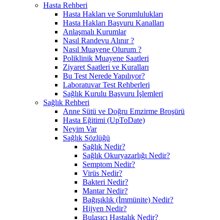
Hasta Rehberi
Hasta Hakları ve Sorumlulukları
Hasta Hakları Başvuru Kanalları
Anlaşmalı Kurumlar
Nasıl Randevu Alınır ?
Nasıl Muayene Olurum ?
Poliklinik Muayene Saatleri
Ziyaret Saatleri ve Kuralları
Bu Test Nerede Yapılıyor?
Laboratuvar Test Rehberleri
Sağlık Kurulu Başvuru İşlemleri
Sağlık Rehberi
Anne Sütü ve Doğru Emzirme Broşürü
Hasta Eğitimi (UpToDate)
Neyim Var
Sağlık Sözlüğü
Sağlık Nedir?
Sağlık Okuryazarlığı Nedir?
Semptom Nedir?
Virüs Nedir?
Bakteri Nedir?
Mantar Nedir?
Bağışıklık (İmmünite) Nedir?
Hijyen Nedir?
Bulaşıcı Hastalık Nedir?