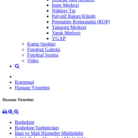
İnme Merkezi
Nükleer Tıp
Palyatif Bakım Kliniği
Prematüre Retinopatisi (ROP)
Talasemi Merkezi
Yanık Merkezi
YGAP
Kamu Spotları
Fotoğraf Galerisi
Fotoğraf Sergisi
Video
Kurumsal
Hastane Yönetimi
Hastane Yönetimi
Başhekim
Başhekim Yardımcıları
İdari ve Mali Hizmetler Müdürlüğü