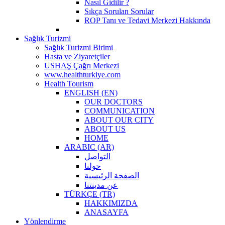
Nasıl Gidilir ?
Sıkça Sorulan Sorular
ROP Tanı ve Tedavi Merkezi Hakkında
Sağlık Turizmi
Sağlık Turizmi Birimi
Hasta ve Ziyaretçiler
USHAŞ Çağrı Merkezi
www.healthturkiye.com
Health Tourism
ENGLISH (EN)
OUR DOCTORS
COMMUNICATION
ABOUT OUR CITY
ABOUT US
HOME
ARABIC (AR)
التواصل
حولنا
الصفحة الرئيسية
عن مدينتنا
TÜRKÇE (TR)
HAKKIMIZDA
ANASAYFA
Yönlendirme