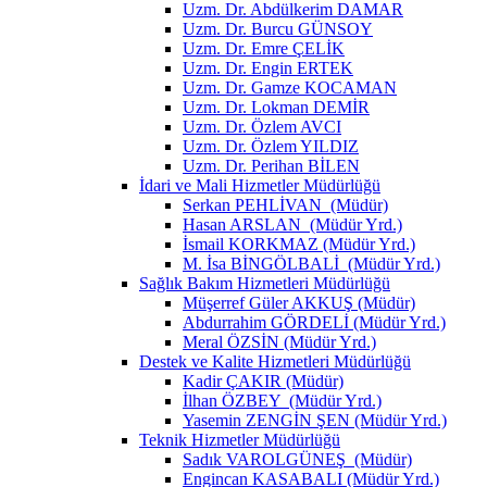
Uzm. Dr. Abdülkerim DAMAR
Uzm. Dr. Burcu GÜNSOY
Uzm. Dr. Emre ÇELİK
Uzm. Dr. Engin ERTEK
Uzm. Dr. Gamze KOCAMAN
Uzm. Dr. Lokman DEMİR
Uzm. Dr. Özlem AVCI
Uzm. Dr. Özlem YILDIZ
Uzm. Dr. Perihan BİLEN
İdari ve Mali Hizmetler Müdürlüğü
Serkan PEHLİVAN (Müdür)
Hasan ARSLAN (Müdür Yrd.)
İsmail KORKMAZ (Müdür Yrd.)
M. İsa BİNGÖLBALİ (Müdür Yrd.)
Sağlık Bakım Hizmetleri Müdürlüğü
Müşerref Güler AKKUŞ (Müdür)
Abdurrahim GÖRDELİ (Müdür Yrd.)
Meral ÖZSİN (Müdür Yrd.)
Destek ve Kalite Hizmetleri Müdürlüğü
Kadir ÇAKIR (Müdür)
İlhan ÖZBEY (Müdür Yrd.)
Yasemin ZENGİN ŞEN (Müdür Yrd.)
Teknik Hizmetler Müdürlüğü
Sadık VAROLGÜNEŞ (Müdür)
Engincan KASABALI (Müdür Yrd.)