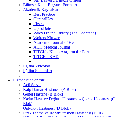
Staj Başvuru Dilekçe Örneği
Bilimsel Katkı Başvuru Formları
Akademik Kaynaklar
Best Practice
ClinicalKey
Ebsco
UpToDate
Wiley Online Library (The Cochrane)
Wolters Kluwer
Academic Journal of Health
ACH Medical Journal
TİTCK - Klinik Araştırmalar Portalı
TİTCK - KAD
Eğitim Videoları
Eğitim Sunumları
Hizmet Binalarımız
Acil Servis
Kalp Damar Hastanesi (A Blok)
Genel Hastane (B Blok)
Kadın Hast. ve Doğum Hastanesi - Çocuk Hastanesi (C
Blok)
Onkoloji Hastanesi (D Blok)
Fizik Tedavi ve Rehabilitasyon Hastanesi (FTR)