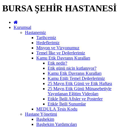
BURSA ŞEHİR HASTANESİ
Kurumsal
Hastanemiz
Tarihçemiz
Hedeflerimiz
Misyon ve Vizyonumuz
Temel İlke ve Değerlerimiz
Kamu Etik Davranış Kuralları
Etik nedir?
Etik günü niçin kutlanıyor?
Kamu Etik Davranış Kuralları
Kamu Etiği Temel Değerlerimiz
25 Mayıs Etik Günü ve Etik Haftası
25 Mayıs Etik Günü Münasebetiyle
Yayınlanan Eğitim Videoları
Etikle İlgili Afişler ve Posterler
Etikle İlgili Sunumlar
MEDULA Tesis Kodu
Hastane Yönetimi
Başhekim
Başhekim Yardımcıları