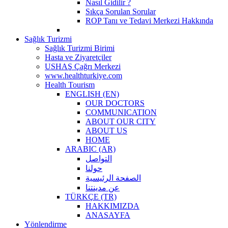
Nasıl Gidilir ?
Sıkça Sorulan Sorular
ROP Tanı ve Tedavi Merkezi Hakkında
Sağlık Turizmi
Sağlık Turizmi Birimi
Hasta ve Ziyaretçiler
USHAŞ Çağrı Merkezi
www.healthturkiye.com
Health Tourism
ENGLISH (EN)
OUR DOCTORS
COMMUNICATION
ABOUT OUR CITY
ABOUT US
HOME
ARABIC (AR)
التواصل
حولنا
الصفحة الرئيسية
عن مدينتنا
TÜRKÇE (TR)
HAKKIMIZDA
ANASAYFA
Yönlendirme