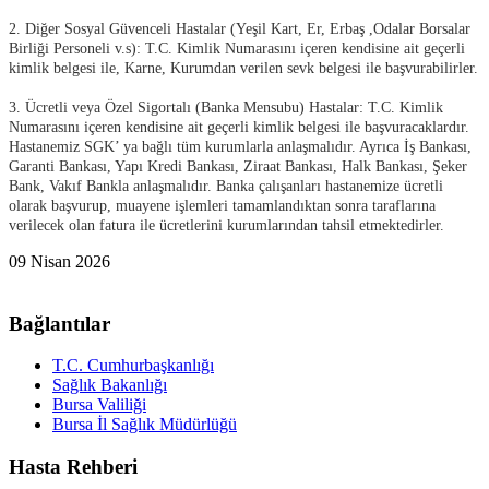
2. Diğer Sosyal Güvenceli Hastalar (Yeşil Kart, Er, Erbaş ,Odalar Borsalar
Birliği Personeli v.s): T.C. Kimlik Numarasını içeren kendisine ait geçerli
kimlik belgesi ile, Karne, Kurumdan verilen sevk belgesi ile başvurabilirler.
3. Ücretli veya Özel Sigortalı (Banka Mensubu) Hastalar: T.C. Kimlik
Numarasını içeren kendisine ait geçerli kimlik belgesi ile başvuracaklardır.
Hastanemiz SGK’ ya bağlı tüm kurumlarla anlaşmalıdır. Ayrıca İş Bankası,
Garanti Bankası, Yapı Kredi Bankası, Ziraat Bankası, Halk Bankası, Şeker
Bank, Vakıf Bankla anlaşmalıdır. Banka çalışanları hastanemize ücretli
olarak başvurup, muayene işlemleri tamamlandıktan sonra taraflarına
verilecek olan fatura ile ücretlerini kurumlarından tahsil etmektedirler.
09 Nisan 2026
Bağlantılar
T.C. Cumhurbaşkanlığı
Sağlık Bakanlığı
Bursa Valiliği
Bursa İl Sağlık Müdürlüğü
Hasta Rehberi