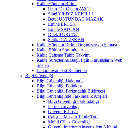
Kalite Yönetim Birimi
Uzm. Dr. Özlem AVCI
Sibel YILDIZ KEKİLLİ
Betül ÜSTÜNDAĞ MAZAK
Emine ERTEK
Emine SATCAN
Dilek TURUNÇ
Şefika ÇALIŞKAN
Kalite Yönetim Birimi Organizasyon Şeması
Kalite Bölüm Sorumluları
Kalite Çalışma Takip Takvimi
Kalite Süreçlerine Bağlı İlgili Kuruluşların Web
Siteleri
Laboratuvar Test Rehberleri
Bilgi Güvenliği
Bilgi Güvenliği Hakkında
Bilgi Güvenliği Politikası
Bilgi Güvenliği Farkındalık Bildirgesi
Bilgi Güvenliğinde Farkındalık Afişleri
Bilgi Güvenliği Farkındalığı
Parola Güvenliği
Güvenli E-Posta
Çalışma Masanı Temiz Tut!
Mobil Cihaz Güvenliği
Güvenli İnternet Alışveriş İçin 6 Kural!