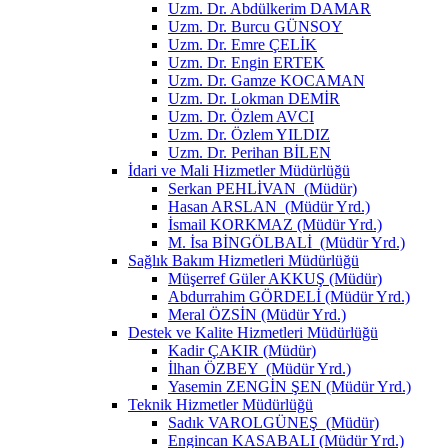
Uzm. Dr. Abdülkerim DAMAR
Uzm. Dr. Burcu GÜNSOY
Uzm. Dr. Emre ÇELİK
Uzm. Dr. Engin ERTEK
Uzm. Dr. Gamze KOCAMAN
Uzm. Dr. Lokman DEMİR
Uzm. Dr. Özlem AVCI
Uzm. Dr. Özlem YILDIZ
Uzm. Dr. Perihan BİLEN
İdari ve Mali Hizmetler Müdürlüğü
Serkan PEHLİVAN (Müdür)
Hasan ARSLAN (Müdür Yrd.)
İsmail KORKMAZ (Müdür Yrd.)
M. İsa BİNGÖLBALİ (Müdür Yrd.)
Sağlık Bakım Hizmetleri Müdürlüğü
Müşerref Güler AKKUŞ (Müdür)
Abdurrahim GÖRDELİ (Müdür Yrd.)
Meral ÖZSİN (Müdür Yrd.)
Destek ve Kalite Hizmetleri Müdürlüğü
Kadir ÇAKIR (Müdür)
İlhan ÖZBEY (Müdür Yrd.)
Yasemin ZENGİN ŞEN (Müdür Yrd.)
Teknik Hizmetler Müdürlüğü
Sadık VAROLGÜNEŞ (Müdür)
Engincan KASABALI (Müdür Yrd.)