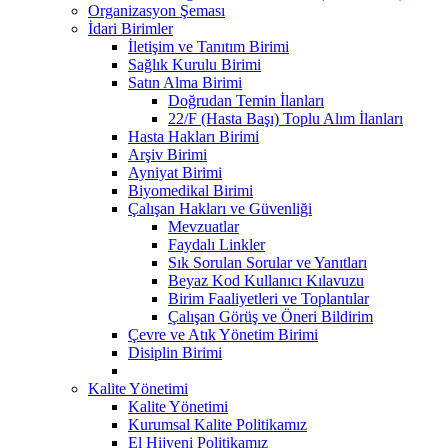
Organizasyon Şeması
İdari Birimler
İletişim ve Tanıtım Birimi
Sağlık Kurulu Birimi
Satın Alma Birimi
Doğrudan Temin İlanları
22/F (Hasta Başı) Toplu Alım İlanları
Hasta Hakları Birimi
Arşiv Birimi
Ayniyat Birimi
Biyomedikal Birimi
Çalışan Hakları ve Güvenliği
Mevzuatlar
Faydalı Linkler
Sık Sorulan Sorular ve Yanıtları
Beyaz Kod Kullanıcı Kılavuzu
Birim Faaliyetleri ve Toplantılar
Çalışan Görüş ve Öneri Bildirim
Çevre ve Atık Yönetim Birimi
Disiplin Birimi
Kalite Yönetimi
Kalite Yönetimi
Kurumsal Kalite Politikamız
El Hijyeni Politikamız