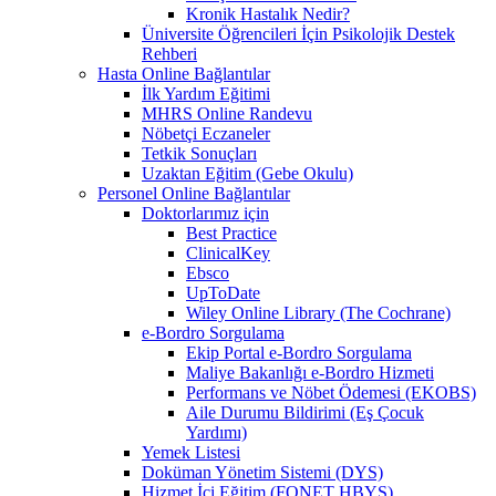
Kronik Hastalık Nedir?
Üniversite Öğrencileri İçin Psikolojik Destek
Rehberi
Hasta Online Bağlantılar
İlk Yardım Eğitimi
MHRS Online Randevu
Nöbetçi Eczaneler
Tetkik Sonuçları
Uzaktan Eğitim (Gebe Okulu)
Personel Online Bağlantılar
Doktorlarımız için
Best Practice
ClinicalKey
Ebsco
UpToDate
Wiley Online Library (The Cochrane)
e-Bordro Sorgulama
Ekip Portal e-Bordro Sorgulama
Maliye Bakanlığı e-Bordro Hizmeti
Performans ve Nöbet Ödemesi (EKOBS)
Aile Durumu Bildirimi (Eş Çocuk
Yardımı)
Yemek Listesi
Doküman Yönetim Sistemi (DYS)
Hizmet İçi Eğitim (FONET HBYS)