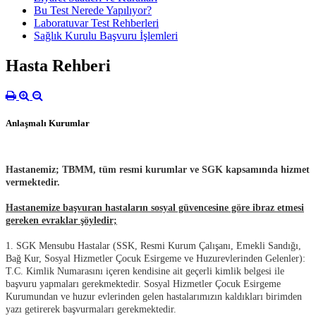
Bu Test Nerede Yapılıyor?
Laboratuvar Test Rehberleri
Sağlık Kurulu Başvuru İşlemleri
Hasta Rehberi
Anlaşmalı Kurumlar
Hastanemiz;
TBMM, tüm resmi kurumlar ve SGK kapsamında hizmet
vermektedir.
Hastanemize başvuran hastaların sosyal güvencesine göre ibraz etmesi
gereken evraklar şöyledir;
1. SGK Mensubu Hastalar (SSK, Resmi Kurum Çalışanı, Emekli Sandığı,
Bağ Kur, Sosyal Hizmetler Çocuk Esirgeme ve Huzurevlerinden Gelenler):
T.C. Kimlik Numarasını içeren kendisine ait geçerli kimlik belgesi ile
başvuru yapmaları gerekmektedir. Sosyal Hizmetler Çocuk Esirgeme
Kurumundan ve huzur evlerinden gelen hastalarımızın kaldıkları birimden
yazı getirerek başvurmaları gerekmektedir.