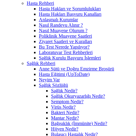
Hasta Rehberi
Hasta Hakları ve Sorumlulukları
Hasta Hakları Başvuru Kanalları
Anlaşmalı Kurumlar
Nasıl Randevu Alınır ?
Nasıl Muayene Olurum ?
Poliklinik Muayene Saatleri
Ziyaret Saatleri ve Kuralları
Bu Test Nerede Yapılıyor?
Laboratuvar Test Rehberleri
Sağlık Kurulu Başvuru İşlemleri
Sağlık Rehberi
Anne Sütü ve Doğru Emzirme Broşürü
Hasta Eğitimi (UpToDate)
Neyim Var
Sağlık Sözlüğü
Sağlık Nedir?
Sağlık Okuryazarlığı Nedir?
Semptom Nedir?
Virüs Nedir?
Bakteri Nedir?
Mantar Nedir?
Bağışıklık (İmmünite) Nedir?
Hijyen Nedir?
Bulaşıcı Hastalık Nedir?