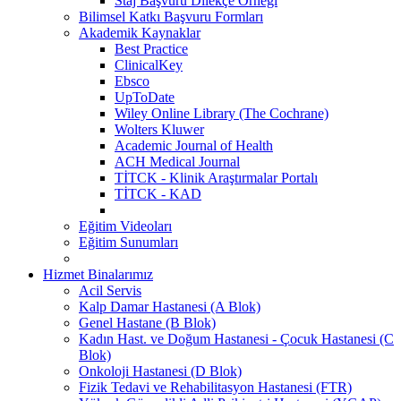
Staj Başvuru Dilekçe Örneği
Bilimsel Katkı Başvuru Formları
Akademik Kaynaklar
Best Practice
ClinicalKey
Ebsco
UpToDate
Wiley Online Library (The Cochrane)
Wolters Kluwer
Academic Journal of Health
ACH Medical Journal
TİTCK - Klinik Araştırmalar Portalı
TİTCK - KAD
Eğitim Videoları
Eğitim Sunumları
Hizmet Binalarımız
Acil Servis
Kalp Damar Hastanesi (A Blok)
Genel Hastane (B Blok)
Kadın Hast. ve Doğum Hastanesi - Çocuk Hastanesi (C
Blok)
Onkoloji Hastanesi (D Blok)
Fizik Tedavi ve Rehabilitasyon Hastanesi (FTR)