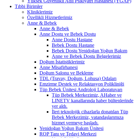
Yüksek Güvenlikli Adli Psikiyatri Hastanesi (YGAP)
Tıbbi Birimler
Kliniklerimiz
Özellikli Hizmetlerimiz
Anne & Bebek
Anne & Bebek
Anne Dostu ve Bebek Dostu
Anne Dostu Hastane
Bebek Dostu Hastane
Bebek Dostu Yenidoğan Yoğun Bakım
Anne ve Bebek Dostu Belgelerimiz
Doğum İstatistiklerimiz
Anne Misafirhanesi
Doğum Salonu ve Bekleme
TDL (Travay, Doğum, Lohusa) Odaları
Emzirme Destek ve Relaktasyon Polikliniği
Tüp Bebek Ünitesi Androloji Laboratuvarı
Tüp Bebek Merkezimiz, AHaber ve
LINETV kanallarında haber bültenlerinde
yer aldı.
İleri teknolojik cihazlarla donatılan Tüp
Bebek Merkezimiz, vatandaşlarımıza
hizmet vermeye başladı.
Yenidoğan Yoğun Bakım Ünitesi
ROP Tanı ve Tedavi Merkezi