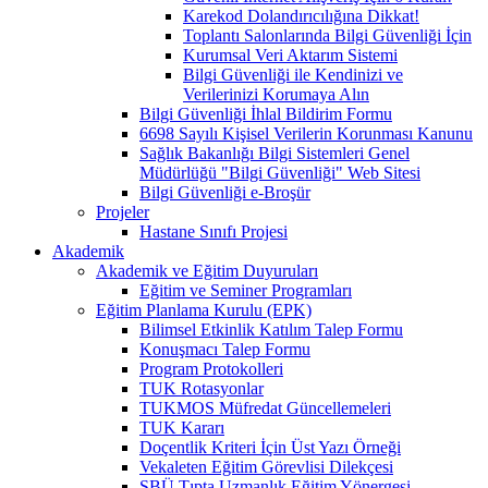
Karekod Dolandırıcılığına Dikkat!
Toplantı Salonlarında Bilgi Güvenliği İçin
Kurumsal Veri Aktarım Sistemi
Bilgi Güvenliği ile Kendinizi ve
Verilerinizi Korumaya Alın
Bilgi Güvenliği İhlal Bildirim Formu
6698 Sayılı Kişisel Verilerin Korunması Kanunu
Sağlık Bakanlığı Bilgi Sistemleri Genel
Müdürlüğü "Bilgi Güvenliği" Web Sitesi
Bilgi Güvenliği e-Broşür
Projeler
Hastane Sınıfı Projesi
Akademik
Akademik ve Eğitim Duyuruları
Eğitim ve Seminer Programları
Eğitim Planlama Kurulu (EPK)
Bilimsel Etkinlik Katılım Talep Formu
Konuşmacı Talep Formu
Program Protokolleri
TUK Rotasyonlar
TUKMOS Müfredat Güncellemeleri
TUK Kararı
Doçentlik Kriteri İçin Üst Yazı Örneği
Vekaleten Eğitim Görevlisi Dilekçesi
SBÜ Tıpta Uzmanlık Eğitim Yönergesi