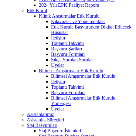
2024 Yılı EPK Faaliyet Raporu
Etik Kurul
Klinik Araştırmalar Etik Kurulu
Kılavuzlar ve Yönetmelikler
Etik Kurula Başvururken Dikkat Edilecek
Hususlar
İletişim
Toplantı Takvimi
Başvuru Şartları
Başvuru Formları
Sıkça Sorulan Sorular
Üyeler
Bilimsel Araştırmalar Etik Kurulu
Bilimsel Araştırmalar Etik Kurulu
İletişim
Toplantı Takvimi
Başvuru Formları
Bilimsel Araştırmalar Etik Kurulu
Yönergesi
Üyeler
Asistanlarımız
Asistanlık Süreçleri
Staj Başvuruları
Staj Başvuru İşlemleri