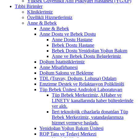
Yüksek Güvenlikli Adli Psikiyatri Hastanesi (YGAP)
Tıbbi Birimler
Kliniklerimiz
Özellikli Hizmetlerimiz
Anne & Bebek
Anne & Bebek
Anne Dostu ve Bebek Dostu
Anne Dostu Hastane
Bebek Dostu Hastane
Bebek Dostu Yenidoğan Yoğun Bakım
Anne ve Bebek Dostu Belgelerimiz
Doğum İstatistiklerimiz
Anne Misafirhanesi
Doğum Salonu ve Bekleme
TDL (Travay, Doğum, Lohusa) Odaları
Emzirme Destek ve Relaktasyon Polikliniği
Tüp Bebek Ünitesi Androloji Laboratuvarı
Tüp Bebek Merkezimiz, AHaber ve
LINETV kanallarında haber bültenlerinde
yer aldı.
İleri teknolojik cihazlarla donatılan Tüp
Bebek Merkezimiz, vatandaşlarımıza
hizmet vermeye başladı.
Yenidoğan Yoğun Bakım Ünitesi
ROP Tanı ve Tedavi Merkezi