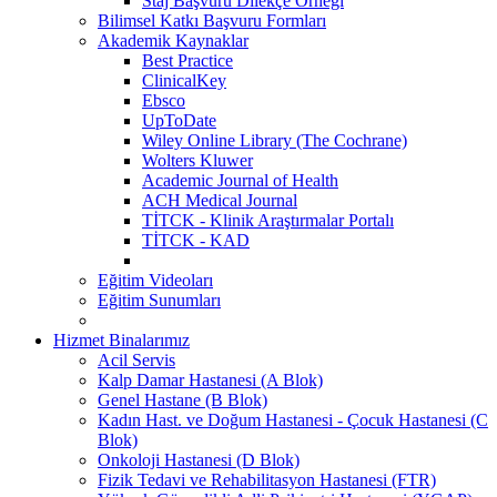
Staj Başvuru Dilekçe Örneği
Bilimsel Katkı Başvuru Formları
Akademik Kaynaklar
Best Practice
ClinicalKey
Ebsco
UpToDate
Wiley Online Library (The Cochrane)
Wolters Kluwer
Academic Journal of Health
ACH Medical Journal
TİTCK - Klinik Araştırmalar Portalı
TİTCK - KAD
Eğitim Videoları
Eğitim Sunumları
Hizmet Binalarımız
Acil Servis
Kalp Damar Hastanesi (A Blok)
Genel Hastane (B Blok)
Kadın Hast. ve Doğum Hastanesi - Çocuk Hastanesi (C
Blok)
Onkoloji Hastanesi (D Blok)
Fizik Tedavi ve Rehabilitasyon Hastanesi (FTR)