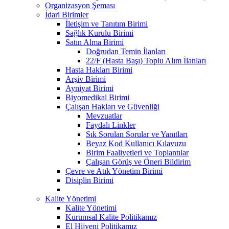
Organizasyon Şeması
İdari Birimler
İletişim ve Tanıtım Birimi
Sağlık Kurulu Birimi
Satın Alma Birimi
Doğrudan Temin İlanları
22/F (Hasta Başı) Toplu Alım İlanları
Hasta Hakları Birimi
Arşiv Birimi
Ayniyat Birimi
Biyomedikal Birimi
Çalışan Hakları ve Güvenliği
Mevzuatlar
Faydalı Linkler
Sık Sorulan Sorular ve Yanıtları
Beyaz Kod Kullanıcı Kılavuzu
Birim Faaliyetleri ve Toplantılar
Çalışan Görüş ve Öneri Bildirim
Çevre ve Atık Yönetim Birimi
Disiplin Birimi
Kalite Yönetimi
Kalite Yönetimi
Kurumsal Kalite Politikamız
El Hijyeni Politikamız