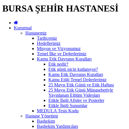
BURSA ŞEHİR HASTANESİ
Kurumsal
Hastanemiz
Tarihçemiz
Hedeflerimiz
Misyon ve Vizyonumuz
Temel İlke ve Değerlerimiz
Kamu Etik Davranış Kuralları
Etik nedir?
Etik günü niçin kutlanıyor?
Kamu Etik Davranış Kuralları
Kamu Etiği Temel Değerlerimiz
25 Mayıs Etik Günü ve Etik Haftası
25 Mayıs Etik Günü Münasebetiyle
Yayınlanan Eğitim Videoları
Etikle İlgili Afişler ve Posterler
Etikle İlgili Sunumlar
MEDULA Tesis Kodu
Hastane Yönetimi
Başhekim
Başhekim Yardımcıları