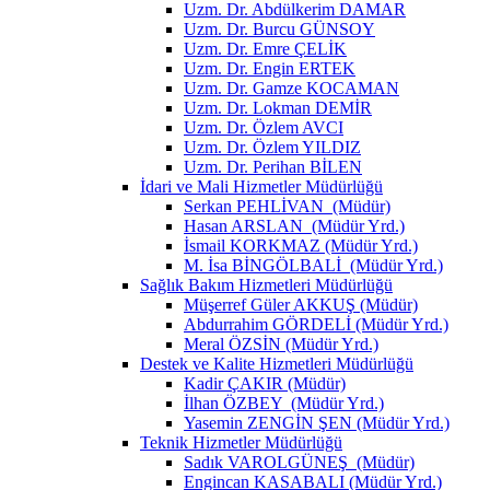
Uzm. Dr. Abdülkerim DAMAR
Uzm. Dr. Burcu GÜNSOY
Uzm. Dr. Emre ÇELİK
Uzm. Dr. Engin ERTEK
Uzm. Dr. Gamze KOCAMAN
Uzm. Dr. Lokman DEMİR
Uzm. Dr. Özlem AVCI
Uzm. Dr. Özlem YILDIZ
Uzm. Dr. Perihan BİLEN
İdari ve Mali Hizmetler Müdürlüğü
Serkan PEHLİVAN (Müdür)
Hasan ARSLAN (Müdür Yrd.)
İsmail KORKMAZ (Müdür Yrd.)
M. İsa BİNGÖLBALİ (Müdür Yrd.)
Sağlık Bakım Hizmetleri Müdürlüğü
Müşerref Güler AKKUŞ (Müdür)
Abdurrahim GÖRDELİ (Müdür Yrd.)
Meral ÖZSİN (Müdür Yrd.)
Destek ve Kalite Hizmetleri Müdürlüğü
Kadir ÇAKIR (Müdür)
İlhan ÖZBEY (Müdür Yrd.)
Yasemin ZENGİN ŞEN (Müdür Yrd.)
Teknik Hizmetler Müdürlüğü
Sadık VAROLGÜNEŞ (Müdür)
Engincan KASABALI (Müdür Yrd.)