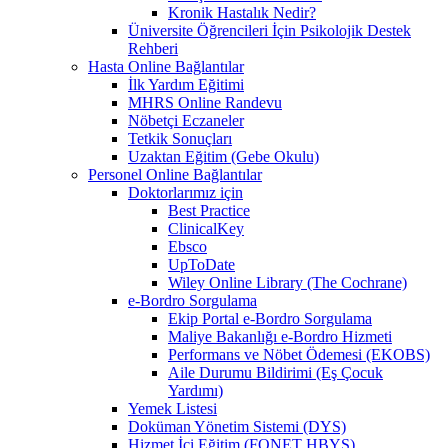
Kronik Hastalık Nedir?
Üniversite Öğrencileri İçin Psikolojik Destek
Rehberi
Hasta Online Bağlantılar
İlk Yardım Eğitimi
MHRS Online Randevu
Nöbetçi Eczaneler
Tetkik Sonuçları
Uzaktan Eğitim (Gebe Okulu)
Personel Online Bağlantılar
Doktorlarımız için
Best Practice
ClinicalKey
Ebsco
UpToDate
Wiley Online Library (The Cochrane)
e-Bordro Sorgulama
Ekip Portal e-Bordro Sorgulama
Maliye Bakanlığı e-Bordro Hizmeti
Performans ve Nöbet Ödemesi (EKOBS)
Aile Durumu Bildirimi (Eş Çocuk
Yardımı)
Yemek Listesi
Doküman Yönetim Sistemi (DYS)
Hizmet İçi Eğitim (FONET HBYS)