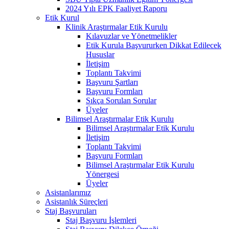
2024 Yılı EPK Faaliyet Raporu
Etik Kurul
Klinik Araştırmalar Etik Kurulu
Kılavuzlar ve Yönetmelikler
Etik Kurula Başvururken Dikkat Edilecek
Hususlar
İletişim
Toplantı Takvimi
Başvuru Şartları
Başvuru Formları
Sıkça Sorulan Sorular
Üyeler
Bilimsel Araştırmalar Etik Kurulu
Bilimsel Araştırmalar Etik Kurulu
İletişim
Toplantı Takvimi
Başvuru Formları
Bilimsel Araştırmalar Etik Kurulu
Yönergesi
Üyeler
Asistanlarımız
Asistanlık Süreçleri
Staj Başvuruları
Staj Başvuru İşlemleri