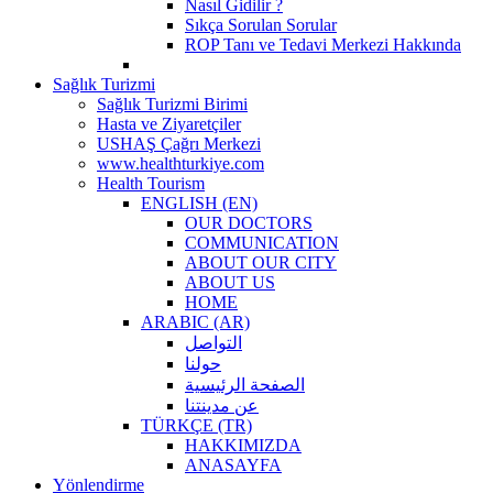
Nasıl Gidilir ?
Sıkça Sorulan Sorular
ROP Tanı ve Tedavi Merkezi Hakkında
Sağlık Turizmi
Sağlık Turizmi Birimi
Hasta ve Ziyaretçiler
USHAŞ Çağrı Merkezi
www.healthturkiye.com
Health Tourism
ENGLISH (EN)
OUR DOCTORS
COMMUNICATION
ABOUT OUR CITY
ABOUT US
HOME
ARABIC (AR)
التواصل
حولنا
الصفحة الرئيسية
عن مدينتنا
TÜRKÇE (TR)
HAKKIMIZDA
ANASAYFA
Yönlendirme