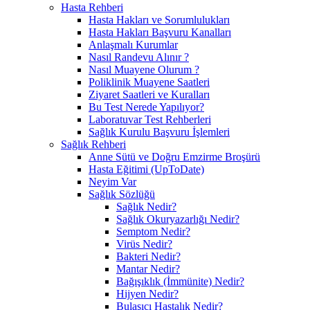
Hasta Rehberi
Hasta Hakları ve Sorumlulukları
Hasta Hakları Başvuru Kanalları
Anlaşmalı Kurumlar
Nasıl Randevu Alınır ?
Nasıl Muayene Olurum ?
Poliklinik Muayene Saatleri
Ziyaret Saatleri ve Kuralları
Bu Test Nerede Yapılıyor?
Laboratuvar Test Rehberleri
Sağlık Kurulu Başvuru İşlemleri
Sağlık Rehberi
Anne Sütü ve Doğru Emzirme Broşürü
Hasta Eğitimi (UpToDate)
Neyim Var
Sağlık Sözlüğü
Sağlık Nedir?
Sağlık Okuryazarlığı Nedir?
Semptom Nedir?
Virüs Nedir?
Bakteri Nedir?
Mantar Nedir?
Bağışıklık (İmmünite) Nedir?
Hijyen Nedir?
Bulaşıcı Hastalık Nedir?