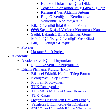
Karekod Dolandırıcılığına Dikkat!
Toplantı Salonlarında Bilgi Güvenliği İçin
Kurumsal Veri Aktarım Sistemi
Bilgi Güvenliği ile Kendinizi ve
Verilerinizi Korumaya Alın
Bilgi Güvenliği İhlal Bildirim Formu
6698 Sayılı Kişisel Verilerin Korunması Kanunu
Sağlık Bakanlığı Bilgi Sistemleri Genel
Müdürlüğü "Bilgi Güvenliği" Web Sitesi
Bilgi Güvenliği e-Broşür
Projeler
Hastane Sınıfı Projesi
Akademik
Akademik ve Eğitim Duyuruları
Eğitim ve Seminer Programları
Eğitim Planlama Kurulu (EPK)
Bilimsel Etkinlik Katılım Talep Formu
Konuşmacı Talep Formu
Program Protokolleri
TUK Rotasyonlar
TUKMOS Müfredat Güncellemeleri
TUK Kararı
Doçentlik Kriteri İçin Üst Yazı Örneği
Vekaleten Eğitim Görevlisi Dilekçesi
SBÜ Tıpta Uzmanlık Eğitim Yönergesi