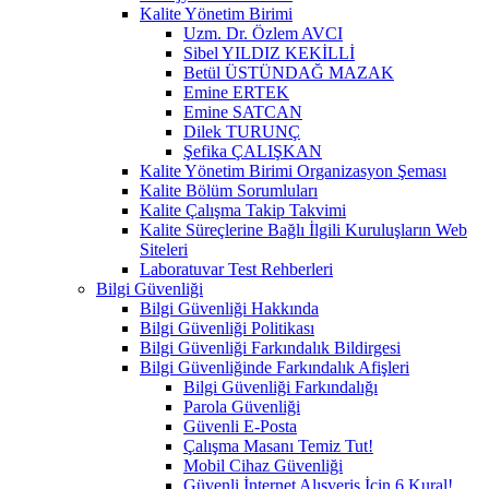
Kalite Yönetim Birimi
Uzm. Dr. Özlem AVCI
Sibel YILDIZ KEKİLLİ
Betül ÜSTÜNDAĞ MAZAK
Emine ERTEK
Emine SATCAN
Dilek TURUNÇ
Şefika ÇALIŞKAN
Kalite Yönetim Birimi Organizasyon Şeması
Kalite Bölüm Sorumluları
Kalite Çalışma Takip Takvimi
Kalite Süreçlerine Bağlı İlgili Kuruluşların Web
Siteleri
Laboratuvar Test Rehberleri
Bilgi Güvenliği
Bilgi Güvenliği Hakkında
Bilgi Güvenliği Politikası
Bilgi Güvenliği Farkındalık Bildirgesi
Bilgi Güvenliğinde Farkındalık Afişleri
Bilgi Güvenliği Farkındalığı
Parola Güvenliği
Güvenli E-Posta
Çalışma Masanı Temiz Tut!
Mobil Cihaz Güvenliği
Güvenli İnternet Alışveriş İçin 6 Kural!