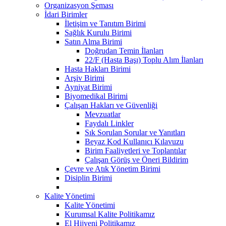
Organizasyon Şeması
İdari Birimler
İletişim ve Tanıtım Birimi
Sağlık Kurulu Birimi
Satın Alma Birimi
Doğrudan Temin İlanları
22/F (Hasta Başı) Toplu Alım İlanları
Hasta Hakları Birimi
Arşiv Birimi
Ayniyat Birimi
Biyomedikal Birimi
Çalışan Hakları ve Güvenliği
Mevzuatlar
Faydalı Linkler
Sık Sorulan Sorular ve Yanıtları
Beyaz Kod Kullanıcı Kılavuzu
Birim Faaliyetleri ve Toplantılar
Çalışan Görüş ve Öneri Bildirim
Çevre ve Atık Yönetim Birimi
Disiplin Birimi
Kalite Yönetimi
Kalite Yönetimi
Kurumsal Kalite Politikamız
El Hijyeni Politikamız