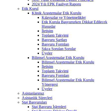
2024 Yılı EPK Faaliyet Raporu
Etik Kurul
Klinik Araştırmalar Etik Kurulu
Kılavuzlar ve Yönetmelikler
Etik Kurula Başvururken Dikkat Edilecek
Hususlar
İletişim
Toplantı Takvimi
Başvuru Şartları
Başvuru Formları
Sıkça Sorulan Sorular
Üyeler
Bilimsel Araştırmalar Etik Kurulu
Bilimsel Araştırmalar Etik Kurulu
İletişim
Toplantı Takvimi
Başvuru Formları
Bilimsel Araştırmalar Etik Kurulu
Yönergesi
Üyeler
Asistanlarımız
Asistanlık Süreçleri
Staj Başvuruları
Staj Başvuru İşlemleri