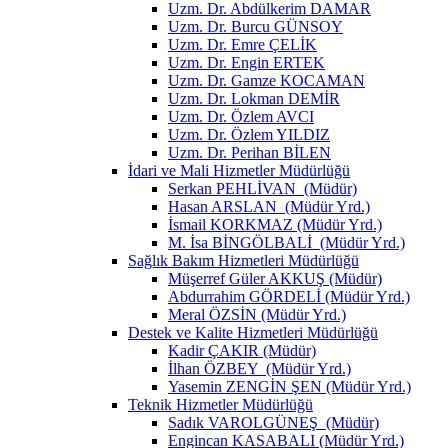
Uzm. Dr. Abdülkerim DAMAR
Uzm. Dr. Burcu GÜNSOY
Uzm. Dr. Emre ÇELİK
Uzm. Dr. Engin ERTEK
Uzm. Dr. Gamze KOCAMAN
Uzm. Dr. Lokman DEMİR
Uzm. Dr. Özlem AVCI
Uzm. Dr. Özlem YILDIZ
Uzm. Dr. Perihan BİLEN
İdari ve Mali Hizmetler Müdürlüğü
Serkan PEHLİVAN (Müdür)
Hasan ARSLAN (Müdür Yrd.)
İsmail KORKMAZ (Müdür Yrd.)
M. İsa BİNGÖLBALİ (Müdür Yrd.)
Sağlık Bakım Hizmetleri Müdürlüğü
Müşerref Güler AKKUŞ (Müdür)
Abdurrahim GÖRDELİ (Müdür Yrd.)
Meral ÖZSİN (Müdür Yrd.)
Destek ve Kalite Hizmetleri Müdürlüğü
Kadir ÇAKIR (Müdür)
İlhan ÖZBEY (Müdür Yrd.)
Yasemin ZENGİN ŞEN (Müdür Yrd.)
Teknik Hizmetler Müdürlüğü
Sadık VAROLGÜNEŞ (Müdür)
Engincan KASABALI (Müdür Yrd.)