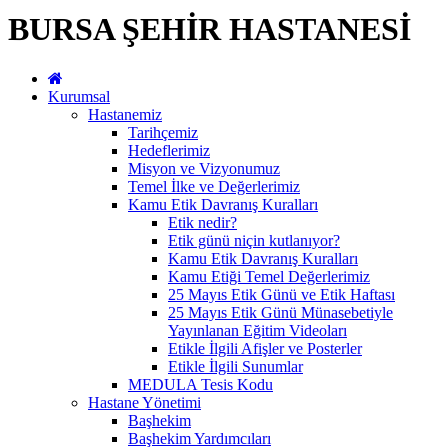
BURSA ŞEHİR HASTANESİ
Kurumsal
Hastanemiz
Tarihçemiz
Hedeflerimiz
Misyon ve Vizyonumuz
Temel İlke ve Değerlerimiz
Kamu Etik Davranış Kuralları
Etik nedir?
Etik günü niçin kutlanıyor?
Kamu Etik Davranış Kuralları
Kamu Etiği Temel Değerlerimiz
25 Mayıs Etik Günü ve Etik Haftası
25 Mayıs Etik Günü Münasebetiyle
Yayınlanan Eğitim Videoları
Etikle İlgili Afişler ve Posterler
Etikle İlgili Sunumlar
MEDULA Tesis Kodu
Hastane Yönetimi
Başhekim
Başhekim Yardımcıları