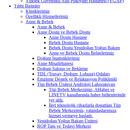
Yüksek Güvenlikli Adli Psikiyatri Hastanesi (YGAP)
Tıbbi Birimler
Kliniklerimiz
Özellikli Hizmetlerimiz
Anne & Bebek
Anne & Bebek
Anne Dostu ve Bebek Dostu
Anne Dostu Hastane
Bebek Dostu Hastane
Bebek Dostu Yenidoğan Yoğun Bakım
Anne ve Bebek Dostu Belgelerimiz
Doğum İstatistiklerimiz
Anne Misafirhanesi
Doğum Salonu ve Bekleme
TDL (Travay, Doğum, Lohusa) Odaları
Emzirme Destek ve Relaktasyon Polikliniği
Tüp Bebek Ünitesi Androloji Laboratuvarı
Tüp Bebek Merkezimiz, AHaber ve
LINETV kanallarında haber bültenlerinde
yer aldı.
İleri teknolojik cihazlarla donatılan Tüp
Bebek Merkezimiz, vatandaşlarımıza
hizmet vermeye başladı.
Yenidoğan Yoğun Bakım Ünitesi
ROP Tanı ve Tedavi Merkezi