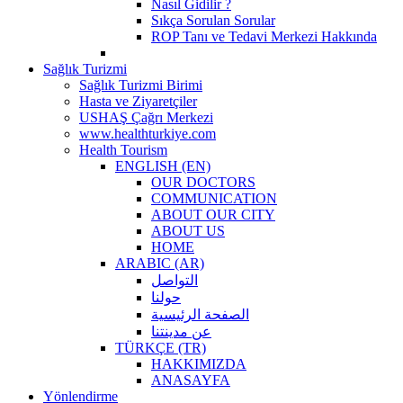
Nasıl Gidilir ?
Sıkça Sorulan Sorular
ROP Tanı ve Tedavi Merkezi Hakkında
Sağlık Turizmi
Sağlık Turizmi Birimi
Hasta ve Ziyaretçiler
USHAŞ Çağrı Merkezi
www.healthturkiye.com
Health Tourism
ENGLISH (EN)
OUR DOCTORS
COMMUNICATION
ABOUT OUR CITY
ABOUT US
HOME
ARABIC (AR)
التواصل
حولنا
الصفحة الرئيسية
عن مدينتنا
TÜRKÇE (TR)
HAKKIMIZDA
ANASAYFA
Yönlendirme