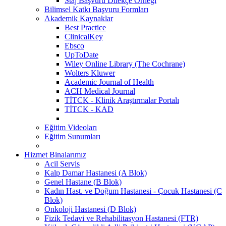
Staj Başvuru Dilekçe Örneği
Bilimsel Katkı Başvuru Formları
Akademik Kaynaklar
Best Practice
ClinicalKey
Ebsco
UpToDate
Wiley Online Library (The Cochrane)
Wolters Kluwer
Academic Journal of Health
ACH Medical Journal
TİTCK - Klinik Araştırmalar Portalı
TİTCK - KAD
Eğitim Videoları
Eğitim Sunumları
Hizmet Binalarımız
Acil Servis
Kalp Damar Hastanesi (A Blok)
Genel Hastane (B Blok)
Kadın Hast. ve Doğum Hastanesi - Çocuk Hastanesi (C
Blok)
Onkoloji Hastanesi (D Blok)
Fizik Tedavi ve Rehabilitasyon Hastanesi (FTR)