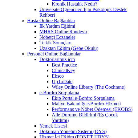
Kronik Hastalık Nedir?
Üniversite Öğrencileri İçin Psikolojik Destek
Rehberi
Hasta Online Bağlantılar
İlk Yardım Eğitimi
MHRS Online Randevu
Nöbetçi Eczaneler
Tetkik Sonuçları
Uzaktan Eğitim (Gebe Okulu)
Personel Online Bağlantılar
Doktorlarımız için
Best Practice
ClinicalKey
Ebsco
UpToDate
Wiley Online Library (The Cochrane)
e-Bordro Sorgulama
Ekip Portal e-Bordro Sorgulama
Maliye Bakanlığı e-Bordro Hizmeti
Performans ve Nöbet Ödemesi (EKOBS)
Aile Durumu Bildirimi (Eş Çocuk
Yardımı)
Yemek Listesi
Doküman Yönetim Sistemi (DYS)
Hizmet İçi Eğitim (FONET HBYS)