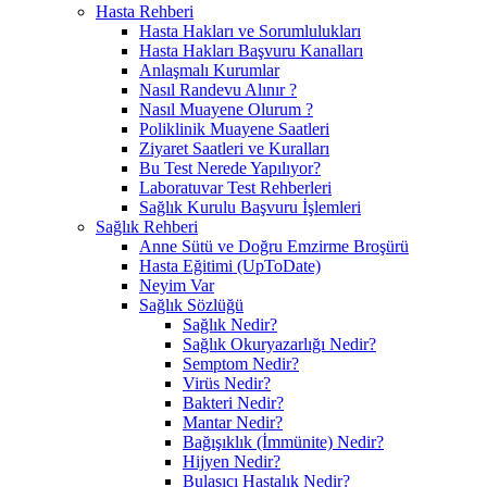
Hasta Rehberi
Hasta Hakları ve Sorumlulukları
Hasta Hakları Başvuru Kanalları
Anlaşmalı Kurumlar
Nasıl Randevu Alınır ?
Nasıl Muayene Olurum ?
Poliklinik Muayene Saatleri
Ziyaret Saatleri ve Kuralları
Bu Test Nerede Yapılıyor?
Laboratuvar Test Rehberleri
Sağlık Kurulu Başvuru İşlemleri
Sağlık Rehberi
Anne Sütü ve Doğru Emzirme Broşürü
Hasta Eğitimi (UpToDate)
Neyim Var
Sağlık Sözlüğü
Sağlık Nedir?
Sağlık Okuryazarlığı Nedir?
Semptom Nedir?
Virüs Nedir?
Bakteri Nedir?
Mantar Nedir?
Bağışıklık (İmmünite) Nedir?
Hijyen Nedir?
Bulaşıcı Hastalık Nedir?