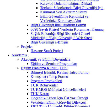
Karekod Dolandırıcılığına Dikkat!
Toplantı Salonlarında Bilgi Güvenliği İçin
Kurumsal Veri Aktarım Sistemi
Bilgi Güvenliği ile Kendinizi ve
Verilerinizi Korumaya Alın
Bilgi Güvenliği İhlal Bildirim Formu
6698 Sayılı Kişisel Verilerin Korunması Kanunu
Sağlık Bakanlığı Bilgi Sistemleri Genel
Müdürlüğü "Bilgi Güvenliği" Web Sitesi
Bilgi Güvenliği e-Broşür
Projeler
Hastane Sınıfı Projesi
Akademik
Akademik ve Eğitim Duyuruları
Eğitim ve Seminer Programları
Eğitim Planlama Kurulu (EPK)
Bilimsel Etkinlik Katılım Talep Formu
Konuşmacı Talep Formu
Program Protokolleri
TUK Rotasyonlar
TUKMOS Müfredat Güncellemeleri
TUK Kararı
Doçentlik Kriteri İçin Üst Yazı Örneği
Vekaleten Eğitim Görevlisi Dilekçesi
SBÜ Tıpta Uzmanlık Eğitim Yönergesi