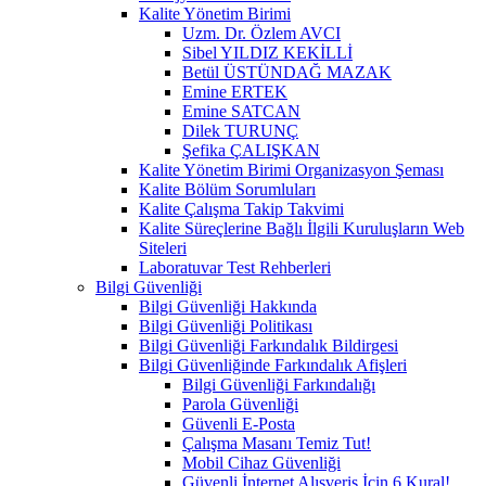
Kalite Yönetim Birimi
Uzm. Dr. Özlem AVCI
Sibel YILDIZ KEKİLLİ
Betül ÜSTÜNDAĞ MAZAK
Emine ERTEK
Emine SATCAN
Dilek TURUNÇ
Şefika ÇALIŞKAN
Kalite Yönetim Birimi Organizasyon Şeması
Kalite Bölüm Sorumluları
Kalite Çalışma Takip Takvimi
Kalite Süreçlerine Bağlı İlgili Kuruluşların Web
Siteleri
Laboratuvar Test Rehberleri
Bilgi Güvenliği
Bilgi Güvenliği Hakkında
Bilgi Güvenliği Politikası
Bilgi Güvenliği Farkındalık Bildirgesi
Bilgi Güvenliğinde Farkındalık Afişleri
Bilgi Güvenliği Farkındalığı
Parola Güvenliği
Güvenli E-Posta
Çalışma Masanı Temiz Tut!
Mobil Cihaz Güvenliği
Güvenli İnternet Alışveriş İçin 6 Kural!