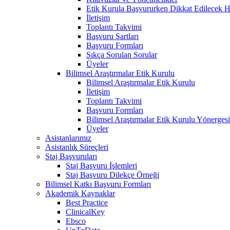
Etik Kurula Başvururken Dikkat Edilecek H
İletişim
Toplantı Takvimi
Başvuru Şartları
Başvuru Formları
Sıkça Sorulan Sorular
Üyeler
Bilimsel Araştırmalar Etik Kurulu
Bilimsel Araştırmalar Etik Kurulu
İletişim
Toplantı Takvimi
Başvuru Formları
Bilimsel Araştırmalar Etik Kurulu Yönergesi
Üyeler
Asistanlarımız
Asistanlık Süreçleri
Staj Başvuruları
Staj Başvuru İşlemleri
Staj Başvuru Dilekçe Örneği
Bilimsel Katkı Başvuru Formları
Akademik Kaynaklar
Best Practice
ClinicalKey
Ebsco