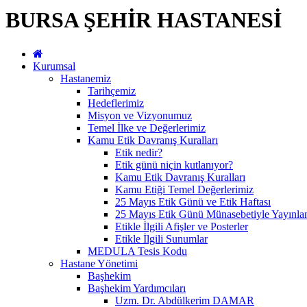
BURSA ŞEHİR HASTANESİ
Kurumsal
Hastanemiz
Tarihçemiz
Hedeflerimiz
Misyon ve Vizyonumuz
Temel İlke ve Değerlerimiz
Kamu Etik Davranış Kuralları
Etik nedir?
Etik günü niçin kutlanıyor?
Kamu Etik Davranış Kuralları
Kamu Etiği Temel Değerlerimiz
25 Mayıs Etik Günü ve Etik Haftası
25 Mayıs Etik Günü Münasebetiyle Yayınlan
Etikle İlgili Afişler ve Posterler
Etikle İlgili Sunumlar
MEDULA Tesis Kodu
Hastane Yönetimi
Başhekim
Başhekim Yardımcıları
Uzm. Dr. Abdülkerim DAMAR