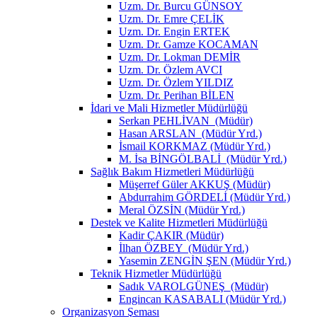
Uzm. Dr. Burcu GÜNSOY
Uzm. Dr. Emre ÇELİK
Uzm. Dr. Engin ERTEK
Uzm. Dr. Gamze KOCAMAN
Uzm. Dr. Lokman DEMİR
Uzm. Dr. Özlem AVCI
Uzm. Dr. Özlem YILDIZ
Uzm. Dr. Perihan BİLEN
İdari ve Mali Hizmetler Müdürlüğü
Serkan PEHLİVAN (Müdür)
Hasan ARSLAN (Müdür Yrd.)
İsmail KORKMAZ (Müdür Yrd.)
M. İsa BİNGÖLBALİ (Müdür Yrd.)
Sağlık Bakım Hizmetleri Müdürlüğü
Müşerref Güler AKKUŞ (Müdür)
Abdurrahim GÖRDELİ (Müdür Yrd.)
Meral ÖZSİN (Müdür Yrd.)
Destek ve Kalite Hizmetleri Müdürlüğü
Kadir ÇAKIR (Müdür)
İlhan ÖZBEY (Müdür Yrd.)
Yasemin ZENGİN ŞEN (Müdür Yrd.)
Teknik Hizmetler Müdürlüğü
Sadık VAROLGÜNEŞ (Müdür)
Engincan KASABALI (Müdür Yrd.)
Organizasyon Şeması