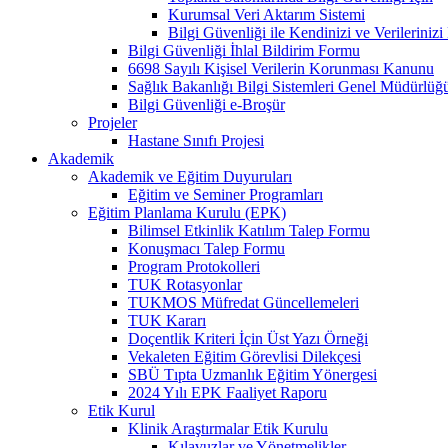
Kurumsal Veri Aktarım Sistemi
Bilgi Güvenliği ile Kendinizi ve Verilerini
Bilgi Güvenliği İhlal Bildirim Formu
6698 Sayılı Kişisel Verilerin Korunması Kanunu
Sağlık Bakanlığı Bilgi Sistemleri Genel Müdürlüğ
Bilgi Güvenliği e-Broşür
Projeler
Hastane Sınıfı Projesi
Akademik
Akademik ve Eğitim Duyuruları
Eğitim ve Seminer Programları
Eğitim Planlama Kurulu (EPK)
Bilimsel Etkinlik Katılım Talep Formu
Konuşmacı Talep Formu
Program Protokolleri
TUK Rotasyonlar
TUKMOS Müfredat Güncellemeleri
TUK Kararı
Doçentlik Kriteri İçin Üst Yazı Örneği
Vekaleten Eğitim Görevlisi Dilekçesi
SBÜ Tıpta Uzmanlık Eğitim Yönergesi
2024 Yılı EPK Faaliyet Raporu
Etik Kurul
Klinik Araştırmalar Etik Kurulu
Kılavuzlar ve Yönetmelikler