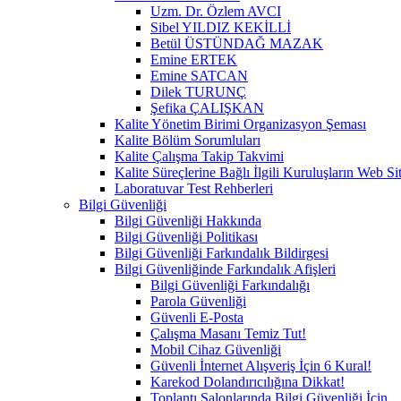
Uzm. Dr. Özlem AVCI
Sibel YILDIZ KEKİLLİ
Betül ÜSTÜNDAĞ MAZAK
Emine ERTEK
Emine SATCAN
Dilek TURUNÇ
Şefika ÇALIŞKAN
Kalite Yönetim Birimi Organizasyon Şeması
Kalite Bölüm Sorumluları
Kalite Çalışma Takip Takvimi
Kalite Süreçlerine Bağlı İlgili Kuruluşların Web Sit
Laboratuvar Test Rehberleri
Bilgi Güvenliği
Bilgi Güvenliği Hakkında
Bilgi Güvenliği Politikası
Bilgi Güvenliği Farkındalık Bildirgesi
Bilgi Güvenliğinde Farkındalık Afişleri
Bilgi Güvenliği Farkındalığı
Parola Güvenliği
Güvenli E-Posta
Çalışma Masanı Temiz Tut!
Mobil Cihaz Güvenliği
Güvenli İnternet Alışveriş İçin 6 Kural!
Karekod Dolandırıcılığına Dikkat!
Toplantı Salonlarında Bilgi Güvenliği İçin