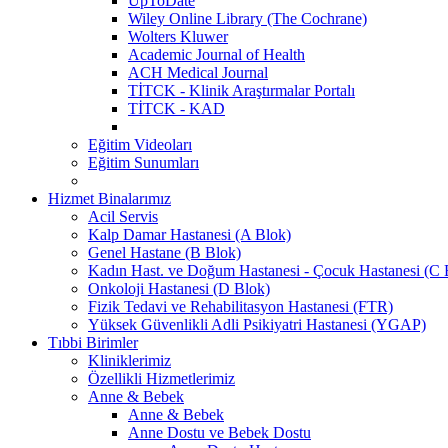
UpToDate
Wiley Online Library (The Cochrane)
Wolters Kluwer
Academic Journal of Health
ACH Medical Journal
TİTCK - Klinik Araştırmalar Portalı
TİTCK - KAD
Eğitim Videoları
Eğitim Sunumları
Hizmet Binalarımız
Acil Servis
Kalp Damar Hastanesi (A Blok)
Genel Hastane (B Blok)
Kadın Hast. ve Doğum Hastanesi - Çocuk Hastanesi (C 
Onkoloji Hastanesi (D Blok)
Fizik Tedavi ve Rehabilitasyon Hastanesi (FTR)
Yüksek Güvenlikli Adli Psikiyatri Hastanesi (YGAP)
Tıbbi Birimler
Kliniklerimiz
Özellikli Hizmetlerimiz
Anne & Bebek
Anne & Bebek
Anne Dostu ve Bebek Dostu