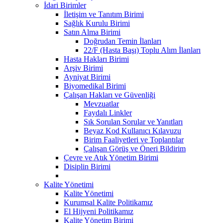
İdari Birimler
İletişim ve Tanıtım Birimi
Sağlık Kurulu Birimi
Satın Alma Birimi
Doğrudan Temin İlanları
22/F (Hasta Başı) Toplu Alım İlanları
Hasta Hakları Birimi
Arşiv Birimi
Ayniyat Birimi
Biyomedikal Birimi
Çalışan Hakları ve Güvenliği
Mevzuatlar
Faydalı Linkler
Sık Sorulan Sorular ve Yanıtları
Beyaz Kod Kullanıcı Kılavuzu
Birim Faaliyetleri ve Toplantılar
Çalışan Görüş ve Öneri Bildirim
Çevre ve Atık Yönetim Birimi
Disiplin Birimi
Kalite Yönetimi
Kalite Yönetimi
Kurumsal Kalite Politikamız
El Hijyeni Politikamız
Kalite Yönetim Birimi