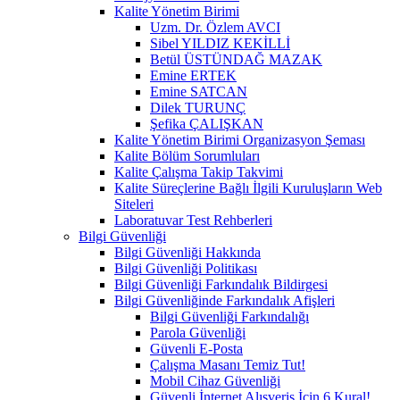
Kalite Yönetim Birimi
Uzm. Dr. Özlem AVCI
Sibel YILDIZ KEKİLLİ
Betül ÜSTÜNDAĞ MAZAK
Emine ERTEK
Emine SATCAN
Dilek TURUNÇ
Şefika ÇALIŞKAN
Kalite Yönetim Birimi Organizasyon Şeması
Kalite Bölüm Sorumluları
Kalite Çalışma Takip Takvimi
Kalite Süreçlerine Bağlı İlgili Kuruluşların Web
Siteleri
Laboratuvar Test Rehberleri
Bilgi Güvenliği
Bilgi Güvenliği Hakkında
Bilgi Güvenliği Politikası
Bilgi Güvenliği Farkındalık Bildirgesi
Bilgi Güvenliğinde Farkındalık Afişleri
Bilgi Güvenliği Farkındalığı
Parola Güvenliği
Güvenli E-Posta
Çalışma Masanı Temiz Tut!
Mobil Cihaz Güvenliği
Güvenli İnternet Alışveriş İçin 6 Kural!