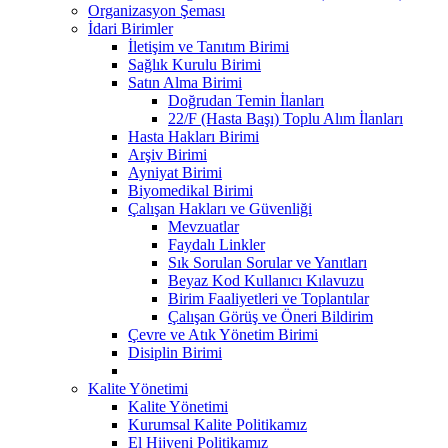
Organizasyon Şeması
İdari Birimler
İletişim ve Tanıtım Birimi
Sağlık Kurulu Birimi
Satın Alma Birimi
Doğrudan Temin İlanları
22/F (Hasta Başı) Toplu Alım İlanları
Hasta Hakları Birimi
Arşiv Birimi
Ayniyat Birimi
Biyomedikal Birimi
Çalışan Hakları ve Güvenliği
Mevzuatlar
Faydalı Linkler
Sık Sorulan Sorular ve Yanıtları
Beyaz Kod Kullanıcı Kılavuzu
Birim Faaliyetleri ve Toplantılar
Çalışan Görüş ve Öneri Bildirim
Çevre ve Atık Yönetim Birimi
Disiplin Birimi
Kalite Yönetimi
Kalite Yönetimi
Kurumsal Kalite Politikamız
El Hijyeni Politikamız