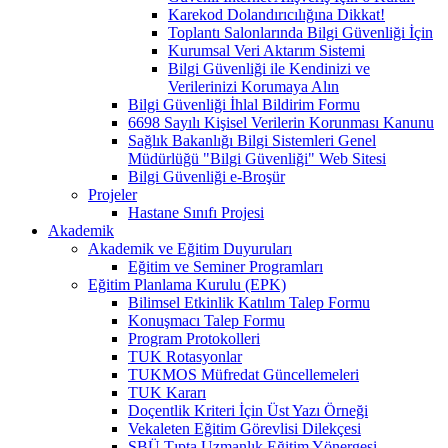
Karekod Dolandırıcılığına Dikkat!
Toplantı Salonlarında Bilgi Güvenliği İçin
Kurumsal Veri Aktarım Sistemi
Bilgi Güvenliği ile Kendinizi ve
Verilerinizi Korumaya Alın
Bilgi Güvenliği İhlal Bildirim Formu
6698 Sayılı Kişisel Verilerin Korunması Kanunu
Sağlık Bakanlığı Bilgi Sistemleri Genel
Müdürlüğü "Bilgi Güvenliği" Web Sitesi
Bilgi Güvenliği e-Broşür
Projeler
Hastane Sınıfı Projesi
Akademik
Akademik ve Eğitim Duyuruları
Eğitim ve Seminer Programları
Eğitim Planlama Kurulu (EPK)
Bilimsel Etkinlik Katılım Talep Formu
Konuşmacı Talep Formu
Program Protokolleri
TUK Rotasyonlar
TUKMOS Müfredat Güncellemeleri
TUK Kararı
Doçentlik Kriteri İçin Üst Yazı Örneği
Vekaleten Eğitim Görevlisi Dilekçesi
SBÜ Tıpta Uzmanlık Eğitim Yönergesi