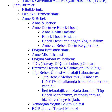
Yüksek Güvenlikli Adli Psikiyatri Hastanesi (YGAP)
Tıbbi Birimler
Kliniklerimiz
Özellikli Hizmetlerimiz
Anne & Bebek
Anne & Bebek
Anne Dostu ve Bebek Dostu
Anne Dostu Hastane
Bebek Dostu Hastane
Bebek Dostu Yenidoğan Yoğun Bakım
Anne ve Bebek Dostu Belgelerimiz
Doğum İstatistiklerimiz
Anne Misafirhanesi
Doğum Salonu ve Bekleme
TDL (Travay, Doğum, Lohusa) Odaları
Emzirme Destek ve Relaktasyon Polikliniği
Tüp Bebek Ünitesi Androloji Laboratuvarı
Tüp Bebek Merkezimiz, AHaber ve
LINETV kanallarında haber bültenlerinde
yer aldı.
İleri teknolojik cihazlarla donatılan Tüp
Bebek Merkezimiz, vatandaşlarımıza
hizmet vermeye başladı.
Yenidoğan Yoğun Bakım Ünitesi
ROP Tanı ve Tedavi Merkezi