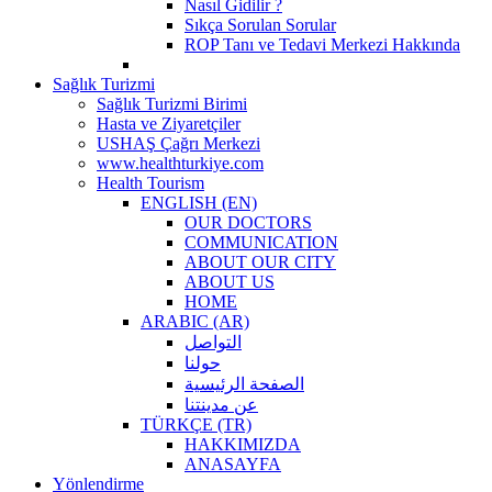
Nasıl Gidilir ?
Sıkça Sorulan Sorular
ROP Tanı ve Tedavi Merkezi Hakkında
Sağlık Turizmi
Sağlık Turizmi Birimi
Hasta ve Ziyaretçiler
USHAŞ Çağrı Merkezi
www.healthturkiye.com
Health Tourism
ENGLISH (EN)
OUR DOCTORS
COMMUNICATION
ABOUT OUR CITY
ABOUT US
HOME
ARABIC (AR)
التواصل
حولنا
الصفحة الرئيسية
عن مدينتنا
TÜRKÇE (TR)
HAKKIMIZDA
ANASAYFA
Yönlendirme