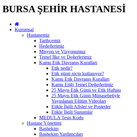
BURSA ŞEHİR HASTANESİ
Kurumsal
Hastanemiz
Tarihçemiz
Hedeflerimiz
Misyon ve Vizyonumuz
Temel İlke ve Değerlerimiz
Kamu Etik Davranış Kuralları
Etik nedir?
Etik günü niçin kutlanıyor?
Kamu Etik Davranış Kuralları
Kamu Etiği Temel Değerlerimiz
25 Mayıs Etik Günü ve Etik Haftası
25 Mayıs Etik Günü Münasebetiyle
Yayınlanan Eğitim Videoları
Etikle İlgili Afişler ve Posterler
Etikle İlgili Sunumlar
MEDULA Tesis Kodu
Hastane Yönetimi
Başhekim
Başhekim Yardımcıları