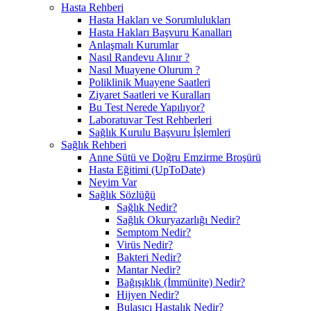
Hasta Rehberi
Hasta Hakları ve Sorumlulukları
Hasta Hakları Başvuru Kanalları
Anlaşmalı Kurumlar
Nasıl Randevu Alınır ?
Nasıl Muayene Olurum ?
Poliklinik Muayene Saatleri
Ziyaret Saatleri ve Kuralları
Bu Test Nerede Yapılıyor?
Laboratuvar Test Rehberleri
Sağlık Kurulu Başvuru İşlemleri
Sağlık Rehberi
Anne Sütü ve Doğru Emzirme Broşürü
Hasta Eğitimi (UpToDate)
Neyim Var
Sağlık Sözlüğü
Sağlık Nedir?
Sağlık Okuryazarlığı Nedir?
Semptom Nedir?
Virüs Nedir?
Bakteri Nedir?
Mantar Nedir?
Bağışıklık (İmmünite) Nedir?
Hijyen Nedir?
Bulaşıcı Hastalık Nedir?