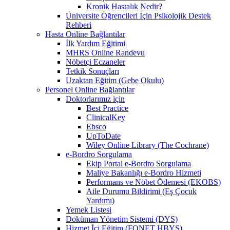
Kronik Hastalık Nedir?
Üniversite Öğrencileri İçin Psikolojik Destek
Rehberi
Hasta Online Bağlantılar
İlk Yardım Eğitimi
MHRS Online Randevu
Nöbetçi Eczaneler
Tetkik Sonuçları
Uzaktan Eğitim (Gebe Okulu)
Personel Online Bağlantılar
Doktorlarımız için
Best Practice
ClinicalKey
Ebsco
UpToDate
Wiley Online Library (The Cochrane)
e-Bordro Sorgulama
Ekip Portal e-Bordro Sorgulama
Maliye Bakanlığı e-Bordro Hizmeti
Performans ve Nöbet Ödemesi (EKOBS)
Aile Durumu Bildirimi (Eş Çocuk
Yardımı)
Yemek Listesi
Doküman Yönetim Sistemi (DYS)
Hizmet İçi Eğitim (FONET HBYS)