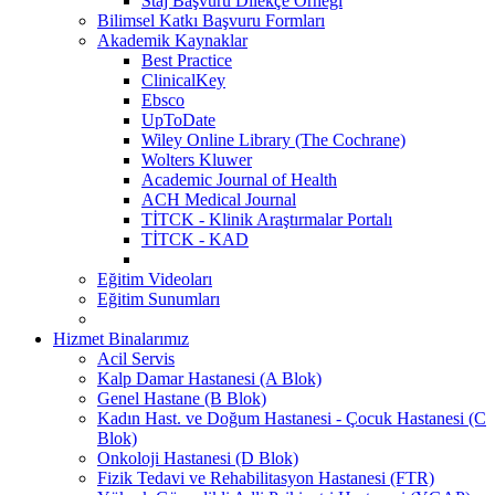
Staj Başvuru Dilekçe Örneği
Bilimsel Katkı Başvuru Formları
Akademik Kaynaklar
Best Practice
ClinicalKey
Ebsco
UpToDate
Wiley Online Library (The Cochrane)
Wolters Kluwer
Academic Journal of Health
ACH Medical Journal
TİTCK - Klinik Araştırmalar Portalı
TİTCK - KAD
Eğitim Videoları
Eğitim Sunumları
Hizmet Binalarımız
Acil Servis
Kalp Damar Hastanesi (A Blok)
Genel Hastane (B Blok)
Kadın Hast. ve Doğum Hastanesi - Çocuk Hastanesi (C
Blok)
Onkoloji Hastanesi (D Blok)
Fizik Tedavi ve Rehabilitasyon Hastanesi (FTR)