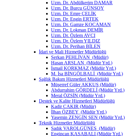
Uzm. Dr. Abdülkerim DAMAR
Uzm. Dr. Burcu GÜNSOY
Uzm. Dr. Emre ÇELİK
Uzm. Dr. Engin ERTEK
Uzm. Dr. Gamze KOCAMAN
Uzm. Dr. Lokman DEMİR
Uzm. Dr. Özlem AVCI
Uzm. Dr. Özlem YILDIZ
Uzm. Dr. Perihan BİLEN
İdari ve Mali Hizmetler Müdürlüğü
Serkan PEHLİVAN (Müdür)
Hasan ARSLAN (Müdür Yrd.)
İsmail KORKMAZ (Müdür Yrd.)
M. İsa BİNGÖLBALİ (Müdür Yrd.)
Sağlık Bakım Hizmetleri Müdürlüğü
Müşerref Güler AKKUŞ (Müdür)
Abdurrahim GÖRDELİ (Müdür Yrd.)
Meral ÖZSİN (Müdür Yrd.)
Destek ve Kalite Hizmetleri Müdürlüğü
Kadir ÇAKIR (Müdür)
İlhan ÖZBEY (Müdür Yrd.)
Yasemin ZENGİN ŞEN (Müdür Yrd.)
Teknik Hizmetler Müdürlüğü
Sadık VAROLGÜNEŞ (Müdür)
Engincan KASABALI (Müdür Yrd.)