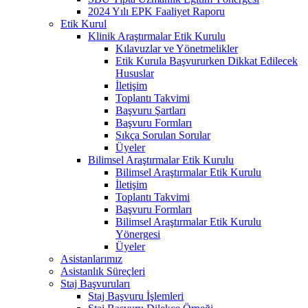
2024 Yılı EPK Faaliyet Raporu
Etik Kurul
Klinik Araştırmalar Etik Kurulu
Kılavuzlar ve Yönetmelikler
Etik Kurula Başvururken Dikkat Edilecek
Hususlar
İletişim
Toplantı Takvimi
Başvuru Şartları
Başvuru Formları
Sıkça Sorulan Sorular
Üyeler
Bilimsel Araştırmalar Etik Kurulu
Bilimsel Araştırmalar Etik Kurulu
İletişim
Toplantı Takvimi
Başvuru Formları
Bilimsel Araştırmalar Etik Kurulu
Yönergesi
Üyeler
Asistanlarımız
Asistanlık Süreçleri
Staj Başvuruları
Staj Başvuru İşlemleri