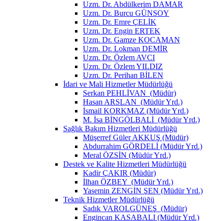
Uzm. Dr. Abdülkerim DAMAR
Uzm. Dr. Burcu GÜNSOY
Uzm. Dr. Emre ÇELİK
Uzm. Dr. Engin ERTEK
Uzm. Dr. Gamze KOCAMAN
Uzm. Dr. Lokman DEMİR
Uzm. Dr. Özlem AVCI
Uzm. Dr. Özlem YILDIZ
Uzm. Dr. Perihan BİLEN
İdari ve Mali Hizmetler Müdürlüğü
Serkan PEHLİVAN (Müdür)
Hasan ARSLAN (Müdür Yrd.)
İsmail KORKMAZ (Müdür Yrd.)
M. İsa BİNGÖLBALİ (Müdür Yrd.)
Sağlık Bakım Hizmetleri Müdürlüğü
Müşerref Güler AKKUŞ (Müdür)
Abdurrahim GÖRDELİ (Müdür Yrd.)
Meral ÖZSİN (Müdür Yrd.)
Destek ve Kalite Hizmetleri Müdürlüğü
Kadir ÇAKIR (Müdür)
İlhan ÖZBEY (Müdür Yrd.)
Yasemin ZENGİN ŞEN (Müdür Yrd.)
Teknik Hizmetler Müdürlüğü
Sadık VAROLGÜNEŞ (Müdür)
Engincan KASABALI (Müdür Yrd.)