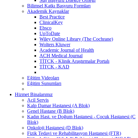
Staj Başvuru Dilekçe Örneği
Bilimsel Katkı Başvuru Formları
Akademik Kaynaklar
Best Practice
ClinicalKey
Ebsco
UpToDate
Wiley Online Library (The Cochrane)
Wolters Kluwer
Academic Journal of Health
ACH Medical Journal
TİTCK - Klinik Araştırmalar Portalı
TİTCK - KAD
Eğitim Videoları
Eğitim Sunumları
Hizmet Binalarımız
Acil Servis
Kalp Damar Hastanesi (A Blok)
Genel Hastane (B Blok)
Kadın Hast. ve Doğum Hastanesi - Çocuk Hastanesi (C
Blok)
Onkoloji Hastanesi (D Blok)
Fizik Tedavi ve Rehabilitasyon Hastanesi (FTR)