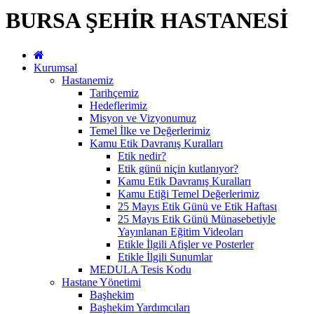
BURSA ŞEHİR HASTANESİ
Kurumsal
Hastanemiz
Tarihçemiz
Hedeflerimiz
Misyon ve Vizyonumuz
Temel İlke ve Değerlerimiz
Kamu Etik Davranış Kuralları
Etik nedir?
Etik günü niçin kutlanıyor?
Kamu Etik Davranış Kuralları
Kamu Etiği Temel Değerlerimiz
25 Mayıs Etik Günü ve Etik Haftası
25 Mayıs Etik Günü Münasebetiyle
Yayınlanan Eğitim Videoları
Etikle İlgili Afişler ve Posterler
Etikle İlgili Sunumlar
MEDULA Tesis Kodu
Hastane Yönetimi
Başhekim
Başhekim Yardımcıları