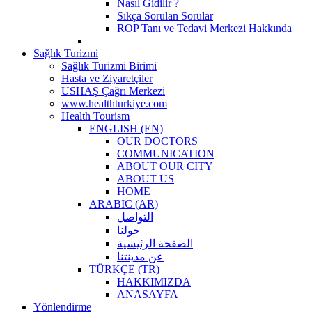
Nasıl Gidilir ?
Sıkça Sorulan Sorular
ROP Tanı ve Tedavi Merkezi Hakkında
Sağlık Turizmi
Sağlık Turizmi Birimi
Hasta ve Ziyaretçiler
USHAŞ Çağrı Merkezi
www.healthturkiye.com
Health Tourism
ENGLISH (EN)
OUR DOCTORS
COMMUNICATION
ABOUT OUR CITY
ABOUT US
HOME
ARABIC (AR)
التواصل
حولنا
الصفحة الرئيسية
عن مدينتنا
TÜRKÇE (TR)
HAKKIMIZDA
ANASAYFA
Yönlendirme