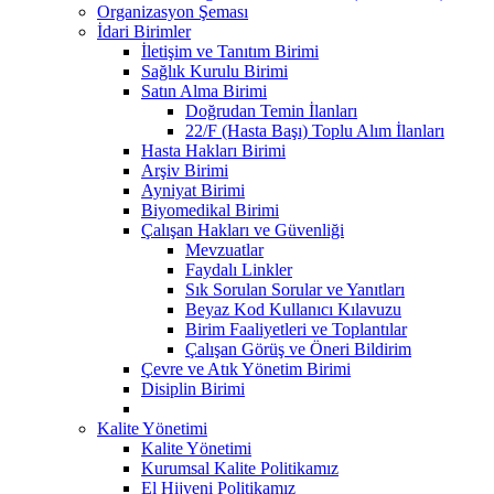
Organizasyon Şeması
İdari Birimler
İletişim ve Tanıtım Birimi
Sağlık Kurulu Birimi
Satın Alma Birimi
Doğrudan Temin İlanları
22/F (Hasta Başı) Toplu Alım İlanları
Hasta Hakları Birimi
Arşiv Birimi
Ayniyat Birimi
Biyomedikal Birimi
Çalışan Hakları ve Güvenliği
Mevzuatlar
Faydalı Linkler
Sık Sorulan Sorular ve Yanıtları
Beyaz Kod Kullanıcı Kılavuzu
Birim Faaliyetleri ve Toplantılar
Çalışan Görüş ve Öneri Bildirim
Çevre ve Atık Yönetim Birimi
Disiplin Birimi
Kalite Yönetimi
Kalite Yönetimi
Kurumsal Kalite Politikamız
El Hijyeni Politikamız