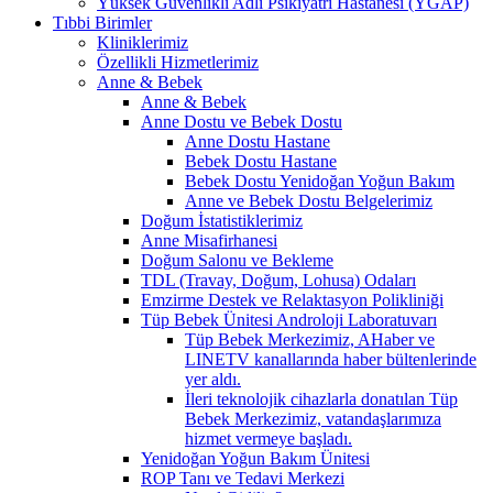
Yüksek Güvenlikli Adli Psikiyatri Hastanesi (YGAP)
Tıbbi Birimler
Kliniklerimiz
Özellikli Hizmetlerimiz
Anne & Bebek
Anne & Bebek
Anne Dostu ve Bebek Dostu
Anne Dostu Hastane
Bebek Dostu Hastane
Bebek Dostu Yenidoğan Yoğun Bakım
Anne ve Bebek Dostu Belgelerimiz
Doğum İstatistiklerimiz
Anne Misafirhanesi
Doğum Salonu ve Bekleme
TDL (Travay, Doğum, Lohusa) Odaları
Emzirme Destek ve Relaktasyon Polikliniği
Tüp Bebek Ünitesi Androloji Laboratuvarı
Tüp Bebek Merkezimiz, AHaber ve
LINETV kanallarında haber bültenlerinde
yer aldı.
İleri teknolojik cihazlarla donatılan Tüp
Bebek Merkezimiz, vatandaşlarımıza
hizmet vermeye başladı.
Yenidoğan Yoğun Bakım Ünitesi
ROP Tanı ve Tedavi Merkezi