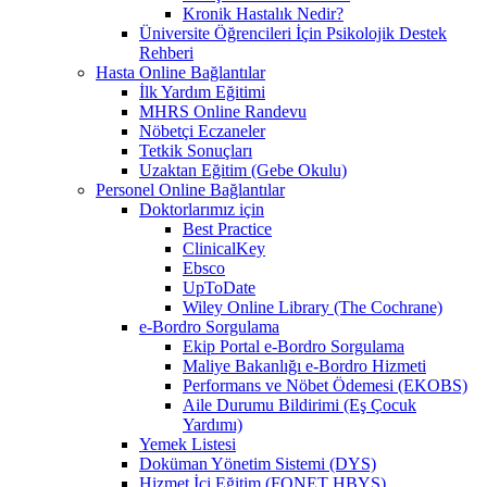
Kronik Hastalık Nedir?
Üniversite Öğrencileri İçin Psikolojik Destek
Rehberi
Hasta Online Bağlantılar
İlk Yardım Eğitimi
MHRS Online Randevu
Nöbetçi Eczaneler
Tetkik Sonuçları
Uzaktan Eğitim (Gebe Okulu)
Personel Online Bağlantılar
Doktorlarımız için
Best Practice
ClinicalKey
Ebsco
UpToDate
Wiley Online Library (The Cochrane)
e-Bordro Sorgulama
Ekip Portal e-Bordro Sorgulama
Maliye Bakanlığı e-Bordro Hizmeti
Performans ve Nöbet Ödemesi (EKOBS)
Aile Durumu Bildirimi (Eş Çocuk
Yardımı)
Yemek Listesi
Doküman Yönetim Sistemi (DYS)
Hizmet İçi Eğitim (FONET HBYS)