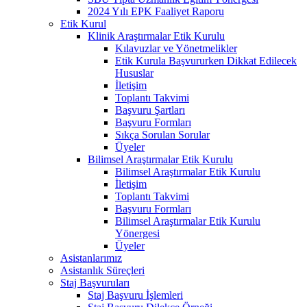
2024 Yılı EPK Faaliyet Raporu
Etik Kurul
Klinik Araştırmalar Etik Kurulu
Kılavuzlar ve Yönetmelikler
Etik Kurula Başvururken Dikkat Edilecek
Hususlar
İletişim
Toplantı Takvimi
Başvuru Şartları
Başvuru Formları
Sıkça Sorulan Sorular
Üyeler
Bilimsel Araştırmalar Etik Kurulu
Bilimsel Araştırmalar Etik Kurulu
İletişim
Toplantı Takvimi
Başvuru Formları
Bilimsel Araştırmalar Etik Kurulu
Yönergesi
Üyeler
Asistanlarımız
Asistanlık Süreçleri
Staj Başvuruları
Staj Başvuru İşlemleri