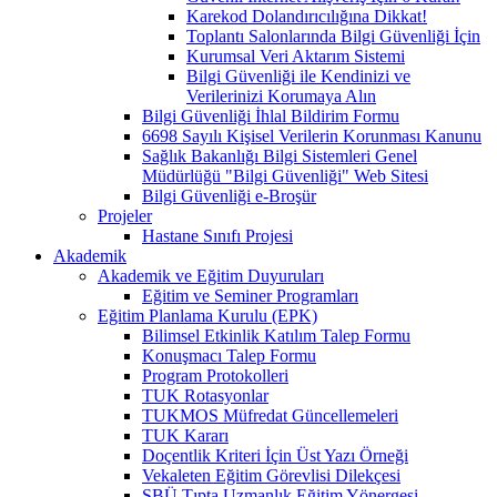
Karekod Dolandırıcılığına Dikkat!
Toplantı Salonlarında Bilgi Güvenliği İçin
Kurumsal Veri Aktarım Sistemi
Bilgi Güvenliği ile Kendinizi ve
Verilerinizi Korumaya Alın
Bilgi Güvenliği İhlal Bildirim Formu
6698 Sayılı Kişisel Verilerin Korunması Kanunu
Sağlık Bakanlığı Bilgi Sistemleri Genel
Müdürlüğü "Bilgi Güvenliği" Web Sitesi
Bilgi Güvenliği e-Broşür
Projeler
Hastane Sınıfı Projesi
Akademik
Akademik ve Eğitim Duyuruları
Eğitim ve Seminer Programları
Eğitim Planlama Kurulu (EPK)
Bilimsel Etkinlik Katılım Talep Formu
Konuşmacı Talep Formu
Program Protokolleri
TUK Rotasyonlar
TUKMOS Müfredat Güncellemeleri
TUK Kararı
Doçentlik Kriteri İçin Üst Yazı Örneği
Vekaleten Eğitim Görevlisi Dilekçesi
SBÜ Tıpta Uzmanlık Eğitim Yönergesi