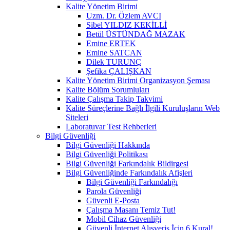
Kalite Yönetim Birimi
Uzm. Dr. Özlem AVCI
Sibel YILDIZ KEKİLLİ
Betül ÜSTÜNDAĞ MAZAK
Emine ERTEK
Emine SATCAN
Dilek TURUNÇ
Şefika ÇALIŞKAN
Kalite Yönetim Birimi Organizasyon Şeması
Kalite Bölüm Sorumluları
Kalite Çalışma Takip Takvimi
Kalite Süreçlerine Bağlı İlgili Kuruluşların Web
Siteleri
Laboratuvar Test Rehberleri
Bilgi Güvenliği
Bilgi Güvenliği Hakkında
Bilgi Güvenliği Politikası
Bilgi Güvenliği Farkındalık Bildirgesi
Bilgi Güvenliğinde Farkındalık Afişleri
Bilgi Güvenliği Farkındalığı
Parola Güvenliği
Güvenli E-Posta
Çalışma Masanı Temiz Tut!
Mobil Cihaz Güvenliği
Güvenli İnternet Alışveriş İçin 6 Kural!