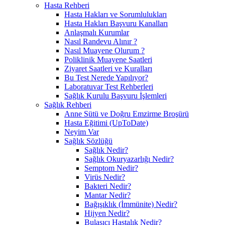
Hasta Rehberi
Hasta Hakları ve Sorumlulukları
Hasta Hakları Başvuru Kanalları
Anlaşmalı Kurumlar
Nasıl Randevu Alınır ?
Nasıl Muayene Olurum ?
Poliklinik Muayene Saatleri
Ziyaret Saatleri ve Kuralları
Bu Test Nerede Yapılıyor?
Laboratuvar Test Rehberleri
Sağlık Kurulu Başvuru İşlemleri
Sağlık Rehberi
Anne Sütü ve Doğru Emzirme Broşürü
Hasta Eğitimi (UpToDate)
Neyim Var
Sağlık Sözlüğü
Sağlık Nedir?
Sağlık Okuryazarlığı Nedir?
Semptom Nedir?
Virüs Nedir?
Bakteri Nedir?
Mantar Nedir?
Bağışıklık (İmmünite) Nedir?
Hijyen Nedir?
Bulaşıcı Hastalık Nedir?