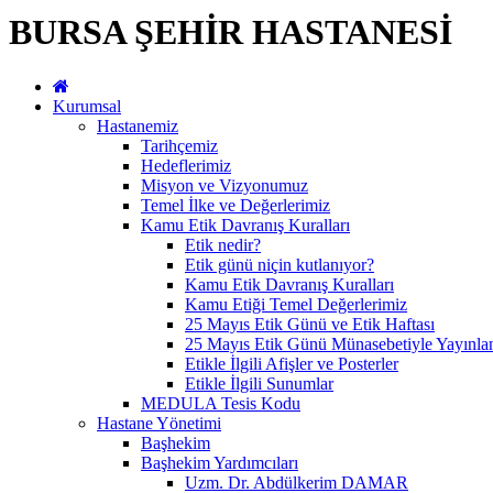
BURSA ŞEHİR HASTANESİ
Kurumsal
Hastanemiz
Tarihçemiz
Hedeflerimiz
Misyon ve Vizyonumuz
Temel İlke ve Değerlerimiz
Kamu Etik Davranış Kuralları
Etik nedir?
Etik günü niçin kutlanıyor?
Kamu Etik Davranış Kuralları
Kamu Etiği Temel Değerlerimiz
25 Mayıs Etik Günü ve Etik Haftası
25 Mayıs Etik Günü Münasebetiyle Yayınlan
Etikle İlgili Afişler ve Posterler
Etikle İlgili Sunumlar
MEDULA Tesis Kodu
Hastane Yönetimi
Başhekim
Başhekim Yardımcıları
Uzm. Dr. Abdülkerim DAMAR