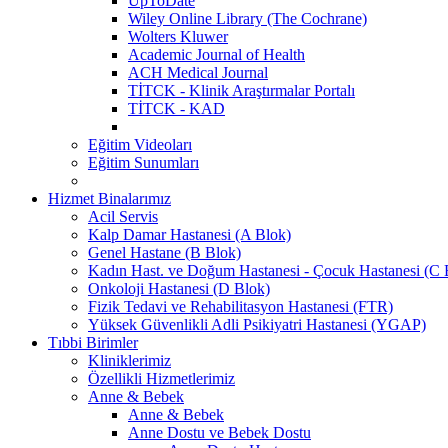
UpToDate
Wiley Online Library (The Cochrane)
Wolters Kluwer
Academic Journal of Health
ACH Medical Journal
TİTCK - Klinik Araştırmalar Portalı
TİTCK - KAD
Eğitim Videoları
Eğitim Sunumları
Hizmet Binalarımız
Acil Servis
Kalp Damar Hastanesi (A Blok)
Genel Hastane (B Blok)
Kadın Hast. ve Doğum Hastanesi - Çocuk Hastanesi (C 
Onkoloji Hastanesi (D Blok)
Fizik Tedavi ve Rehabilitasyon Hastanesi (FTR)
Yüksek Güvenlikli Adli Psikiyatri Hastanesi (YGAP)
Tıbbi Birimler
Kliniklerimiz
Özellikli Hizmetlerimiz
Anne & Bebek
Anne & Bebek
Anne Dostu ve Bebek Dostu