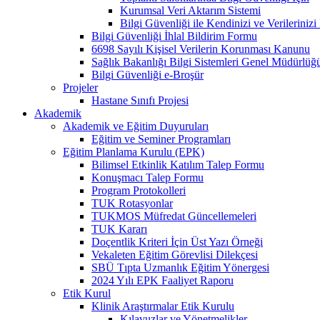
Kurumsal Veri Aktarım Sistemi
Bilgi Güvenliği ile Kendinizi ve Verilerini
Bilgi Güvenliği İhlal Bildirim Formu
6698 Sayılı Kişisel Verilerin Korunması Kanunu
Sağlık Bakanlığı Bilgi Sistemleri Genel Müdürlüğ
Bilgi Güvenliği e-Broşür
Projeler
Hastane Sınıfı Projesi
Akademik
Akademik ve Eğitim Duyuruları
Eğitim ve Seminer Programları
Eğitim Planlama Kurulu (EPK)
Bilimsel Etkinlik Katılım Talep Formu
Konuşmacı Talep Formu
Program Protokolleri
TUK Rotasyonlar
TUKMOS Müfredat Güncellemeleri
TUK Kararı
Doçentlik Kriteri İçin Üst Yazı Örneği
Vekaleten Eğitim Görevlisi Dilekçesi
SBÜ Tıpta Uzmanlık Eğitim Yönergesi
2024 Yılı EPK Faaliyet Raporu
Etik Kurul
Klinik Araştırmalar Etik Kurulu
Kılavuzlar ve Yönetmelikler