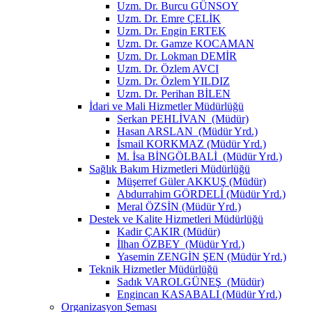
Uzm. Dr. Burcu GÜNSOY
Uzm. Dr. Emre ÇELİK
Uzm. Dr. Engin ERTEK
Uzm. Dr. Gamze KOCAMAN
Uzm. Dr. Lokman DEMİR
Uzm. Dr. Özlem AVCI
Uzm. Dr. Özlem YILDIZ
Uzm. Dr. Perihan BİLEN
İdari ve Mali Hizmetler Müdürlüğü
Serkan PEHLİVAN (Müdür)
Hasan ARSLAN (Müdür Yrd.)
İsmail KORKMAZ (Müdür Yrd.)
M. İsa BİNGÖLBALİ (Müdür Yrd.)
Sağlık Bakım Hizmetleri Müdürlüğü
Müşerref Güler AKKUŞ (Müdür)
Abdurrahim GÖRDELİ (Müdür Yrd.)
Meral ÖZSİN (Müdür Yrd.)
Destek ve Kalite Hizmetleri Müdürlüğü
Kadir ÇAKIR (Müdür)
İlhan ÖZBEY (Müdür Yrd.)
Yasemin ZENGİN ŞEN (Müdür Yrd.)
Teknik Hizmetler Müdürlüğü
Sadık VAROLGÜNEŞ (Müdür)
Engincan KASABALI (Müdür Yrd.)
Organizasyon Şeması