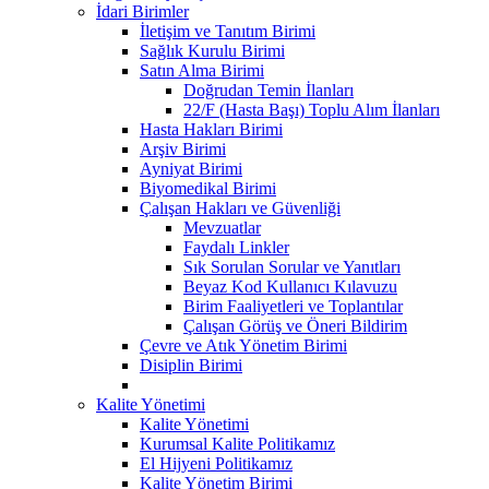
İdari Birimler
İletişim ve Tanıtım Birimi
Sağlık Kurulu Birimi
Satın Alma Birimi
Doğrudan Temin İlanları
22/F (Hasta Başı) Toplu Alım İlanları
Hasta Hakları Birimi
Arşiv Birimi
Ayniyat Birimi
Biyomedikal Birimi
Çalışan Hakları ve Güvenliği
Mevzuatlar
Faydalı Linkler
Sık Sorulan Sorular ve Yanıtları
Beyaz Kod Kullanıcı Kılavuzu
Birim Faaliyetleri ve Toplantılar
Çalışan Görüş ve Öneri Bildirim
Çevre ve Atık Yönetim Birimi
Disiplin Birimi
Kalite Yönetimi
Kalite Yönetimi
Kurumsal Kalite Politikamız
El Hijyeni Politikamız
Kalite Yönetim Birimi