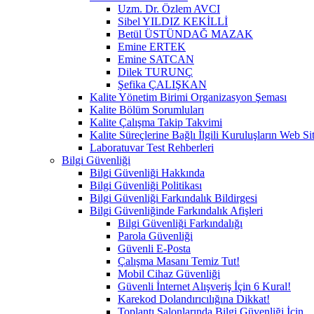
Uzm. Dr. Özlem AVCI
Sibel YILDIZ KEKİLLİ
Betül ÜSTÜNDAĞ MAZAK
Emine ERTEK
Emine SATCAN
Dilek TURUNÇ
Şefika ÇALIŞKAN
Kalite Yönetim Birimi Organizasyon Şeması
Kalite Bölüm Sorumluları
Kalite Çalışma Takip Takvimi
Kalite Süreçlerine Bağlı İlgili Kuruluşların Web Sit
Laboratuvar Test Rehberleri
Bilgi Güvenliği
Bilgi Güvenliği Hakkında
Bilgi Güvenliği Politikası
Bilgi Güvenliği Farkındalık Bildirgesi
Bilgi Güvenliğinde Farkındalık Afişleri
Bilgi Güvenliği Farkındalığı
Parola Güvenliği
Güvenli E-Posta
Çalışma Masanı Temiz Tut!
Mobil Cihaz Güvenliği
Güvenli İnternet Alışveriş İçin 6 Kural!
Karekod Dolandırıcılığına Dikkat!
Toplantı Salonlarında Bilgi Güvenliği İçin