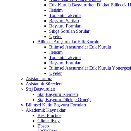
Etik Kurula Başvururken Dikkat Edilecek H
İletişim
Toplantı Takvimi
Başvuru Şartları
Başvuru Formları
Sıkça Sorulan Sorular
Üyeler
Bilimsel Araştırmalar Etik Kurulu
Bilimsel Araştırmalar Etik Kurulu
İletişim
Toplantı Takvimi
Başvuru Formları
Bilimsel Araştırmalar Etik Kurulu Yönergesi
Üyeler
Asistanlarımız
Asistanlık Süreçleri
Staj Başvuruları
Staj Başvuru İşlemleri
Staj Başvuru Dilekçe Örneği
Bilimsel Katkı Başvuru Formları
Akademik Kaynaklar
Best Practice
ClinicalKey
Ebsco