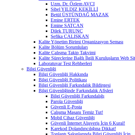
Uzm. Dr. Özlem AVCI
Sibel YILDIZ KEKİLLİ
Betül ÜSTÜNDAĞ MAZAK
Emine ERTEK
Emine SATCAN
Dilek TURUNÇ
Şefika ÇALIŞKAN
Kalite Yönetim Birimi Organizasyon Şeması
Kalite Bölüm Sorumluları
Kalite Çalışma Takip Takvimi
Kalite Süreçlerine Bağlı İlgili Kuruluşların Web Sit
Laboratuvar Test Rehberleri
Bilgi Güvenliği
Bilgi Güvenliği Hakkında
Bilgi Güvenliği Politikası
Bilgi Güvenliği Farkındalık Bildirgesi
Bilgi Güvenliğinde Farkındalık Afişleri
Bilgi Güvenliği Farkındalığı
Parola Güvenliği
Güvenli E-Posta
Çalışma Masanı Temiz Tut!
Mobil Cihaz Güvenliği
Güvenli İnternet Alışveriş İçin 6 Kural!
Karekod Dolandırıcılığına Dikkat!
Toplantı Salonlarında Bilgi Güvenliği İçin