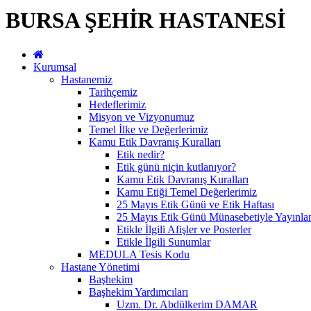
BURSA ŞEHİR HASTANESİ
Kurumsal
Hastanemiz
Tarihçemiz
Hedeflerimiz
Misyon ve Vizyonumuz
Temel İlke ve Değerlerimiz
Kamu Etik Davranış Kuralları
Etik nedir?
Etik günü niçin kutlanıyor?
Kamu Etik Davranış Kuralları
Kamu Etiği Temel Değerlerimiz
25 Mayıs Etik Günü ve Etik Haftası
25 Mayıs Etik Günü Münasebetiyle Yayınlan
Etikle İlgili Afişler ve Posterler
Etikle İlgili Sunumlar
MEDULA Tesis Kodu
Hastane Yönetimi
Başhekim
Başhekim Yardımcıları
Uzm. Dr. Abdülkerim DAMAR