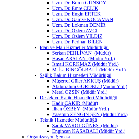
Uzm. Dr. Burcu GÜNSOY
Uzm. Dr. Emre ÇELİK
Uzm. Dr. Engin ERTEK
Uzm. Dr. Gamze KOCAMAN
Uzm. Dr. Lokman DEMİR
Uzm. Dr. Özlem AVCI
Uzm. Dr. Özlem YILDIZ
Uzm. Dr. Perihan BİLEN
İdari ve Mali Hizmetler Müdürlüğü
Serkan PEHLİVAN (Müdür)
Hasan ARSLAN (Müdür Yrd.)
İsmail KORKMAZ (Müdür Yrd.)
M. İsa BİNGÖLBALİ (Müdür Yrd.)
Sağlık Bakım Hizmetleri Müdürlüğü
Müşerref Güler AKKUŞ (Müdür)
Abdurrahim GÖRDELİ (Müdür Yrd.)
Meral ÖZSİN (Müdür Yrd.)
Destek ve Kalite Hizmetleri Müdürlüğü
Kadir ÇAKIR (Müdür)
İlhan ÖZBEY (Müdür Yrd.)
Yasemin ZENGİN ŞEN (Müdür Yrd.)
Teknik Hizmetler Müdürlüğü
Sadık VAROLGÜNEŞ (Müdür)
Engincan KASABALI (Müdür Yrd.)
Organizasyon Şeması