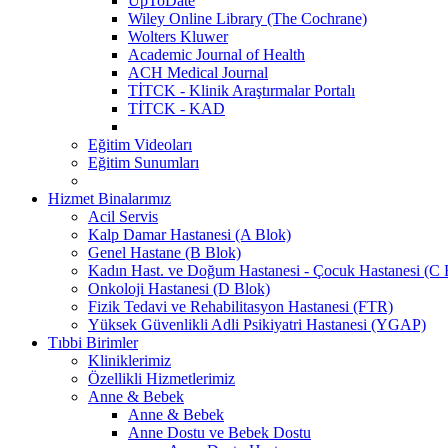
UpToDate
Wiley Online Library (The Cochrane)
Wolters Kluwer
Academic Journal of Health
ACH Medical Journal
TİTCK - Klinik Araştırmalar Portalı
TİTCK - KAD
Eğitim Videoları
Eğitim Sunumları
Hizmet Binalarımız
Acil Servis
Kalp Damar Hastanesi (A Blok)
Genel Hastane (B Blok)
Kadın Hast. ve Doğum Hastanesi - Çocuk Hastanesi (C 
Onkoloji Hastanesi (D Blok)
Fizik Tedavi ve Rehabilitasyon Hastanesi (FTR)
Yüksek Güvenlikli Adli Psikiyatri Hastanesi (YGAP)
Tıbbi Birimler
Kliniklerimiz
Özellikli Hizmetlerimiz
Anne & Bebek
Anne & Bebek
Anne Dostu ve Bebek Dostu