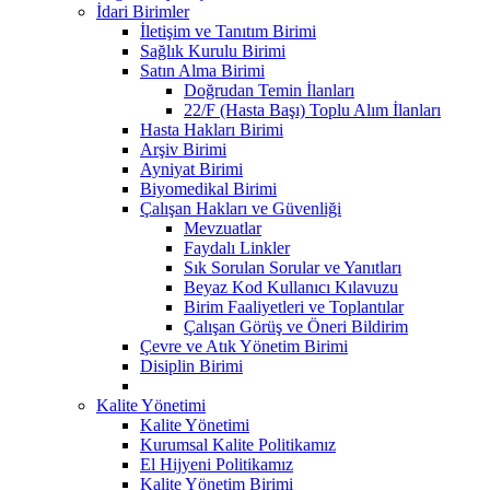
İdari Birimler
İletişim ve Tanıtım Birimi
Sağlık Kurulu Birimi
Satın Alma Birimi
Doğrudan Temin İlanları
22/F (Hasta Başı) Toplu Alım İlanları
Hasta Hakları Birimi
Arşiv Birimi
Ayniyat Birimi
Biyomedikal Birimi
Çalışan Hakları ve Güvenliği
Mevzuatlar
Faydalı Linkler
Sık Sorulan Sorular ve Yanıtları
Beyaz Kod Kullanıcı Kılavuzu
Birim Faaliyetleri ve Toplantılar
Çalışan Görüş ve Öneri Bildirim
Çevre ve Atık Yönetim Birimi
Disiplin Birimi
Kalite Yönetimi
Kalite Yönetimi
Kurumsal Kalite Politikamız
El Hijyeni Politikamız
Kalite Yönetim Birimi