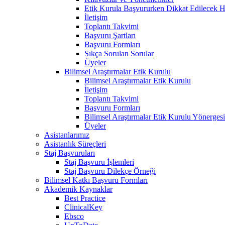
Etik Kurula Başvururken Dikkat Edilecek H
İletişim
Toplantı Takvimi
Başvuru Şartları
Başvuru Formları
Sıkça Sorulan Sorular
Üyeler
Bilimsel Araştırmalar Etik Kurulu
Bilimsel Araştırmalar Etik Kurulu
İletişim
Toplantı Takvimi
Başvuru Formları
Bilimsel Araştırmalar Etik Kurulu Yönergesi
Üyeler
Asistanlarımız
Asistanlık Süreçleri
Staj Başvuruları
Staj Başvuru İşlemleri
Staj Başvuru Dilekçe Örneği
Bilimsel Katkı Başvuru Formları
Akademik Kaynaklar
Best Practice
ClinicalKey
Ebsco