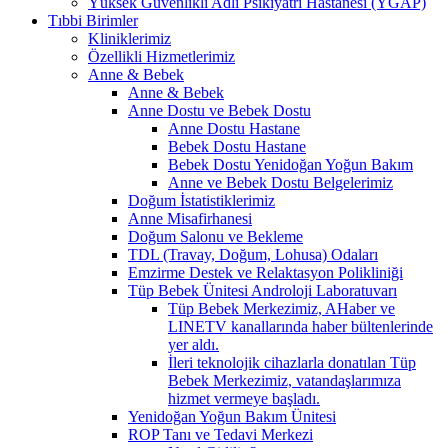
Yüksek Güvenlikli Adli Psikiyatri Hastanesi (YGAP)
Tıbbi Birimler
Kliniklerimiz
Özellikli Hizmetlerimiz
Anne & Bebek
Anne & Bebek
Anne Dostu ve Bebek Dostu
Anne Dostu Hastane
Bebek Dostu Hastane
Bebek Dostu Yenidoğan Yoğun Bakım
Anne ve Bebek Dostu Belgelerimiz
Doğum İstatistiklerimiz
Anne Misafirhanesi
Doğum Salonu ve Bekleme
TDL (Travay, Doğum, Lohusa) Odaları
Emzirme Destek ve Relaktasyon Polikliniği
Tüp Bebek Ünitesi Androloji Laboratuvarı
Tüp Bebek Merkezimiz, AHaber ve
LINETV kanallarında haber bültenlerinde
yer aldı.
İleri teknolojik cihazlarla donatılan Tüp
Bebek Merkezimiz, vatandaşlarımıza
hizmet vermeye başladı.
Yenidoğan Yoğun Bakım Ünitesi
ROP Tanı ve Tedavi Merkezi