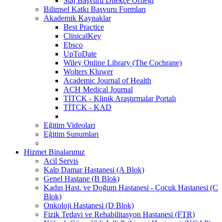
Staj Başvuru Dilekçe Örneği
Bilimsel Katkı Başvuru Formları
Akademik Kaynaklar
Best Practice
ClinicalKey
Ebsco
UpToDate
Wiley Online Library (The Cochrane)
Wolters Kluwer
Academic Journal of Health
ACH Medical Journal
TİTCK - Klinik Araştırmalar Portalı
TİTCK - KAD
Eğitim Videoları
Eğitim Sunumları
Hizmet Binalarımız
Acil Servis
Kalp Damar Hastanesi (A Blok)
Genel Hastane (B Blok)
Kadın Hast. ve Doğum Hastanesi - Çocuk Hastanesi (C
Blok)
Onkoloji Hastanesi (D Blok)
Fizik Tedavi ve Rehabilitasyon Hastanesi (FTR)