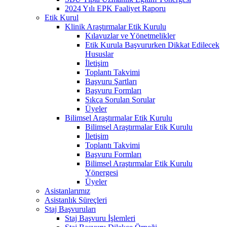
2024 Yılı EPK Faaliyet Raporu
Etik Kurul
Klinik Araştırmalar Etik Kurulu
Kılavuzlar ve Yönetmelikler
Etik Kurula Başvururken Dikkat Edilecek
Hususlar
İletişim
Toplantı Takvimi
Başvuru Şartları
Başvuru Formları
Sıkça Sorulan Sorular
Üyeler
Bilimsel Araştırmalar Etik Kurulu
Bilimsel Araştırmalar Etik Kurulu
İletişim
Toplantı Takvimi
Başvuru Formları
Bilimsel Araştırmalar Etik Kurulu
Yönergesi
Üyeler
Asistanlarımız
Asistanlık Süreçleri
Staj Başvuruları
Staj Başvuru İşlemleri