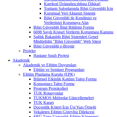
Karekod Dolandırıcılığına Dikkat!
Toplantı Salonlarında Bilgi Güvenliği İçin
Kurumsal Veri Aktarım Sistemi
Bilgi Güvenliği ile Kendinizi ve
Verilerinizi Korumaya Alın
Bilgi Güvenliği İhlal Bildirim Formu
6698 Sayılı Kişisel Verilerin Korunması Kanunu
Sağlık Bakanlığı Bilgi Sistemleri Genel
Müdürlüğü "Bilgi Güvenliği" Web Sitesi
Bilgi Güvenliği e-Broşür
Projeler
Hastane Sınıfı Projesi
Akademik
Akademik ve Eğitim Duyuruları
Eğitim ve Seminer Programları
Eğitim Planlama Kurulu (EPK)
Bilimsel Etkinlik Katılım Talep Formu
Konuşmacı Talep Formu
Program Protokolleri
TUK Rotasyonlar
TUKMOS Müfredat Güncellemeleri
TUK Kararı
Doçentlik Kriteri İçin Üst Yazı Örneği
Vekaleten Eğitim Görevlisi Dilekçesi
SBÜ Tıpta Uzmanlık Eğitim Yönergesi