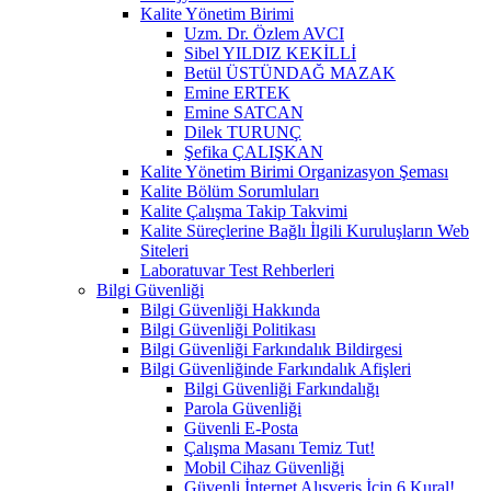
Kalite Yönetim Birimi
Uzm. Dr. Özlem AVCI
Sibel YILDIZ KEKİLLİ
Betül ÜSTÜNDAĞ MAZAK
Emine ERTEK
Emine SATCAN
Dilek TURUNÇ
Şefika ÇALIŞKAN
Kalite Yönetim Birimi Organizasyon Şeması
Kalite Bölüm Sorumluları
Kalite Çalışma Takip Takvimi
Kalite Süreçlerine Bağlı İlgili Kuruluşların Web
Siteleri
Laboratuvar Test Rehberleri
Bilgi Güvenliği
Bilgi Güvenliği Hakkında
Bilgi Güvenliği Politikası
Bilgi Güvenliği Farkındalık Bildirgesi
Bilgi Güvenliğinde Farkındalık Afişleri
Bilgi Güvenliği Farkındalığı
Parola Güvenliği
Güvenli E-Posta
Çalışma Masanı Temiz Tut!
Mobil Cihaz Güvenliği
Güvenli İnternet Alışveriş İçin 6 Kural!