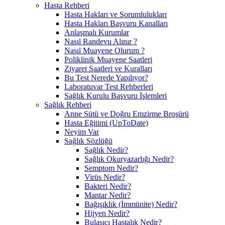
Hasta Rehberi
Hasta Hakları ve Sorumlulukları
Hasta Hakları Başvuru Kanalları
Anlaşmalı Kurumlar
Nasıl Randevu Alınır ?
Nasıl Muayene Olurum ?
Poliklinik Muayene Saatleri
Ziyaret Saatleri ve Kuralları
Bu Test Nerede Yapılıyor?
Laboratuvar Test Rehberleri
Sağlık Kurulu Başvuru İşlemleri
Sağlık Rehberi
Anne Sütü ve Doğru Emzirme Broşürü
Hasta Eğitimi (UpToDate)
Neyim Var
Sağlık Sözlüğü
Sağlık Nedir?
Sağlık Okuryazarlığı Nedir?
Semptom Nedir?
Virüs Nedir?
Bakteri Nedir?
Mantar Nedir?
Bağışıklık (İmmünite) Nedir?
Hijyen Nedir?
Bulaşıcı Hastalık Nedir?