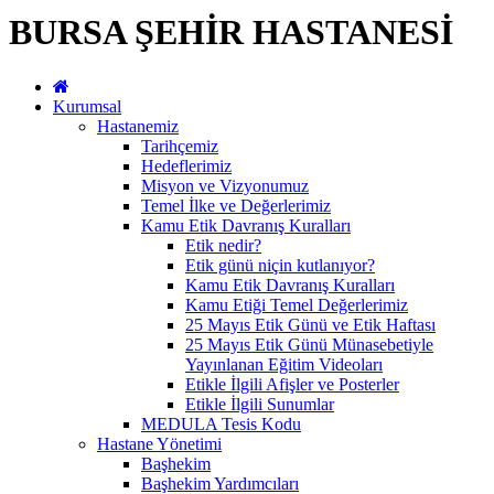
BURSA ŞEHİR HASTANESİ
Kurumsal
Hastanemiz
Tarihçemiz
Hedeflerimiz
Misyon ve Vizyonumuz
Temel İlke ve Değerlerimiz
Kamu Etik Davranış Kuralları
Etik nedir?
Etik günü niçin kutlanıyor?
Kamu Etik Davranış Kuralları
Kamu Etiği Temel Değerlerimiz
25 Mayıs Etik Günü ve Etik Haftası
25 Mayıs Etik Günü Münasebetiyle
Yayınlanan Eğitim Videoları
Etikle İlgili Afişler ve Posterler
Etikle İlgili Sunumlar
MEDULA Tesis Kodu
Hastane Yönetimi
Başhekim
Başhekim Yardımcıları