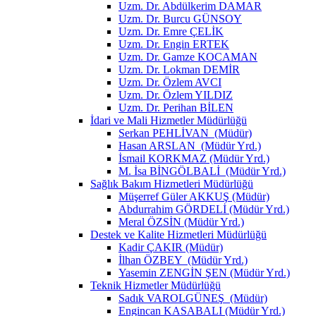
Uzm. Dr. Abdülkerim DAMAR
Uzm. Dr. Burcu GÜNSOY
Uzm. Dr. Emre ÇELİK
Uzm. Dr. Engin ERTEK
Uzm. Dr. Gamze KOCAMAN
Uzm. Dr. Lokman DEMİR
Uzm. Dr. Özlem AVCI
Uzm. Dr. Özlem YILDIZ
Uzm. Dr. Perihan BİLEN
İdari ve Mali Hizmetler Müdürlüğü
Serkan PEHLİVAN (Müdür)
Hasan ARSLAN (Müdür Yrd.)
İsmail KORKMAZ (Müdür Yrd.)
M. İsa BİNGÖLBALİ (Müdür Yrd.)
Sağlık Bakım Hizmetleri Müdürlüğü
Müşerref Güler AKKUŞ (Müdür)
Abdurrahim GÖRDELİ (Müdür Yrd.)
Meral ÖZSİN (Müdür Yrd.)
Destek ve Kalite Hizmetleri Müdürlüğü
Kadir ÇAKIR (Müdür)
İlhan ÖZBEY (Müdür Yrd.)
Yasemin ZENGİN ŞEN (Müdür Yrd.)
Teknik Hizmetler Müdürlüğü
Sadık VAROLGÜNEŞ (Müdür)
Engincan KASABALI (Müdür Yrd.)