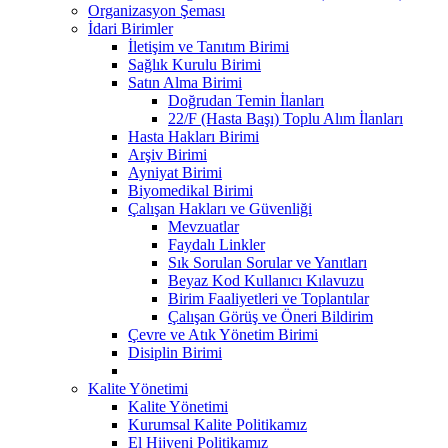
Organizasyon Şeması
İdari Birimler
İletişim ve Tanıtım Birimi
Sağlık Kurulu Birimi
Satın Alma Birimi
Doğrudan Temin İlanları
22/F (Hasta Başı) Toplu Alım İlanları
Hasta Hakları Birimi
Arşiv Birimi
Ayniyat Birimi
Biyomedikal Birimi
Çalışan Hakları ve Güvenliği
Mevzuatlar
Faydalı Linkler
Sık Sorulan Sorular ve Yanıtları
Beyaz Kod Kullanıcı Kılavuzu
Birim Faaliyetleri ve Toplantılar
Çalışan Görüş ve Öneri Bildirim
Çevre ve Atık Yönetim Birimi
Disiplin Birimi
Kalite Yönetimi
Kalite Yönetimi
Kurumsal Kalite Politikamız
El Hijyeni Politikamız