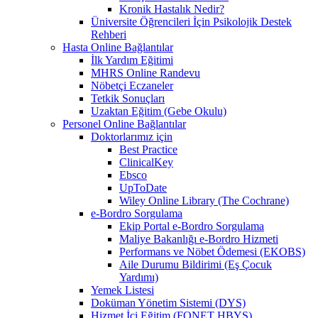
Kronik Hastalık Nedir?
Üniversite Öğrencileri İçin Psikolojik Destek
Rehberi
Hasta Online Bağlantılar
İlk Yardım Eğitimi
MHRS Online Randevu
Nöbetçi Eczaneler
Tetkik Sonuçları
Uzaktan Eğitim (Gebe Okulu)
Personel Online Bağlantılar
Doktorlarımız için
Best Practice
ClinicalKey
Ebsco
UpToDate
Wiley Online Library (The Cochrane)
e-Bordro Sorgulama
Ekip Portal e-Bordro Sorgulama
Maliye Bakanlığı e-Bordro Hizmeti
Performans ve Nöbet Ödemesi (EKOBS)
Aile Durumu Bildirimi (Eş Çocuk
Yardımı)
Yemek Listesi
Doküman Yönetim Sistemi (DYS)
Hizmet İçi Eğitim (FONET HBYS)