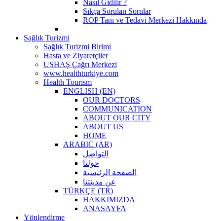
Nasıl Gidilir ?
Sıkça Sorulan Sorular
ROP Tanı ve Tedavi Merkezi Hakkında
Sağlık Turizmi
Sağlık Turizmi Birimi
Hasta ve Ziyaretçiler
USHAŞ Çağrı Merkezi
www.healthturkiye.com
Health Tourism
ENGLISH (EN)
OUR DOCTORS
COMMUNICATION
ABOUT OUR CITY
ABOUT US
HOME
ARABIC (AR)
التواصل
حولنا
الصفحة الرئيسية
عن مدينتنا
TÜRKÇE (TR)
HAKKIMIZDA
ANASAYFA
Yönlendirme