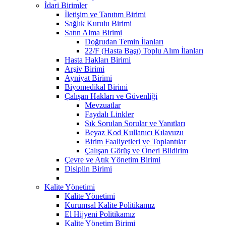
İdari Birimler
İletişim ve Tanıtım Birimi
Sağlık Kurulu Birimi
Satın Alma Birimi
Doğrudan Temin İlanları
22/F (Hasta Başı) Toplu Alım İlanları
Hasta Hakları Birimi
Arşiv Birimi
Ayniyat Birimi
Biyomedikal Birimi
Çalışan Hakları ve Güvenliği
Mevzuatlar
Faydalı Linkler
Sık Sorulan Sorular ve Yanıtları
Beyaz Kod Kullanıcı Kılavuzu
Birim Faaliyetleri ve Toplantılar
Çalışan Görüş ve Öneri Bildirim
Çevre ve Atık Yönetim Birimi
Disiplin Birimi
Kalite Yönetimi
Kalite Yönetimi
Kurumsal Kalite Politikamız
El Hijyeni Politikamız
Kalite Yönetim Birimi