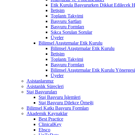
Etik Kurula Başvururken Dikkat Edilecek H
İletişim
Toplantı Takvimi
Başvuru Şartları
Başvuru Formları
Sıkça Sorulan Sorular
Üyeler
Bilimsel Araştırmalar Etik Kurulu
Bilimsel Araştırmalar Etik Kurulu
İletişim
Toplantı Takvimi
Başvuru Formları
Bilimsel Araştırmalar Etik Kurulu Yönergesi
Üyeler
Asistanlarımız
Asistanlık Süreçleri
Staj Başvuruları
Staj Başvuru İşlemleri
Staj Başvuru Dilekçe Örneği
Bilimsel Katkı Başvuru Formları
Akademik Kaynaklar
Best Practice
ClinicalKey
Ebsco