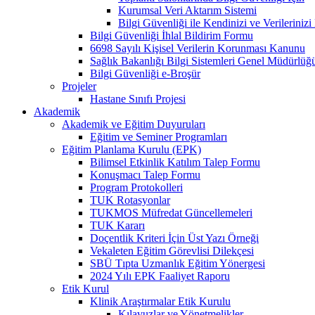
Kurumsal Veri Aktarım Sistemi
Bilgi Güvenliği ile Kendinizi ve Verilerini
Bilgi Güvenliği İhlal Bildirim Formu
6698 Sayılı Kişisel Verilerin Korunması Kanunu
Sağlık Bakanlığı Bilgi Sistemleri Genel Müdürlüğ
Bilgi Güvenliği e-Broşür
Projeler
Hastane Sınıfı Projesi
Akademik
Akademik ve Eğitim Duyuruları
Eğitim ve Seminer Programları
Eğitim Planlama Kurulu (EPK)
Bilimsel Etkinlik Katılım Talep Formu
Konuşmacı Talep Formu
Program Protokolleri
TUK Rotasyonlar
TUKMOS Müfredat Güncellemeleri
TUK Kararı
Doçentlik Kriteri İçin Üst Yazı Örneği
Vekaleten Eğitim Görevlisi Dilekçesi
SBÜ Tıpta Uzmanlık Eğitim Yönergesi
2024 Yılı EPK Faaliyet Raporu
Etik Kurul
Klinik Araştırmalar Etik Kurulu
Kılavuzlar ve Yönetmelikler