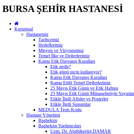
BURSA ŞEHİR HASTANESİ
Kurumsal
Hastanemiz
Tarihçemiz
Hedeflerimiz
Misyon ve Vizyonumuz
Temel İlke ve Değerlerimiz
Kamu Etik Davranış Kuralları
Etik nedir?
Etik günü niçin kutlanıyor?
Kamu Etik Davranış Kuralları
Kamu Etiği Temel Değerlerimiz
25 Mayıs Etik Günü ve Etik Haftası
25 Mayıs Etik Günü Münasebetiyle Yayınlan
Etikle İlgili Afişler ve Posterler
Etikle İlgili Sunumlar
MEDULA Tesis Kodu
Hastane Yönetimi
Başhekim
Başhekim Yardımcıları
Uzm. Dr. Abdülkerim DAMAR