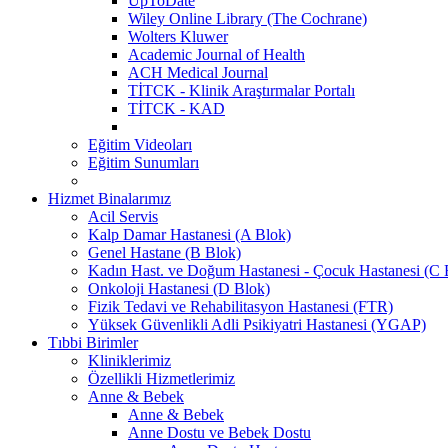
UpToDate
Wiley Online Library (The Cochrane)
Wolters Kluwer
Academic Journal of Health
ACH Medical Journal
TİTCK - Klinik Araştırmalar Portalı
TİTCK - KAD
Eğitim Videoları
Eğitim Sunumları
Hizmet Binalarımız
Acil Servis
Kalp Damar Hastanesi (A Blok)
Genel Hastane (B Blok)
Kadın Hast. ve Doğum Hastanesi - Çocuk Hastanesi (C 
Onkoloji Hastanesi (D Blok)
Fizik Tedavi ve Rehabilitasyon Hastanesi (FTR)
Yüksek Güvenlikli Adli Psikiyatri Hastanesi (YGAP)
Tıbbi Birimler
Kliniklerimiz
Özellikli Hizmetlerimiz
Anne & Bebek
Anne & Bebek
Anne Dostu ve Bebek Dostu