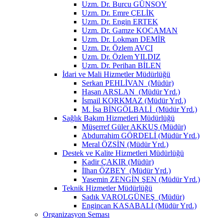
Uzm. Dr. Burcu GÜNSOY
Uzm. Dr. Emre ÇELİK
Uzm. Dr. Engin ERTEK
Uzm. Dr. Gamze KOCAMAN
Uzm. Dr. Lokman DEMİR
Uzm. Dr. Özlem AVCI
Uzm. Dr. Özlem YILDIZ
Uzm. Dr. Perihan BİLEN
İdari ve Mali Hizmetler Müdürlüğü
Serkan PEHLİVAN (Müdür)
Hasan ARSLAN (Müdür Yrd.)
İsmail KORKMAZ (Müdür Yrd.)
M. İsa BİNGÖLBALİ (Müdür Yrd.)
Sağlık Bakım Hizmetleri Müdürlüğü
Müşerref Güler AKKUŞ (Müdür)
Abdurrahim GÖRDELİ (Müdür Yrd.)
Meral ÖZSİN (Müdür Yrd.)
Destek ve Kalite Hizmetleri Müdürlüğü
Kadir ÇAKIR (Müdür)
İlhan ÖZBEY (Müdür Yrd.)
Yasemin ZENGİN ŞEN (Müdür Yrd.)
Teknik Hizmetler Müdürlüğü
Sadık VAROLGÜNEŞ (Müdür)
Engincan KASABALI (Müdür Yrd.)
Organizasyon Şeması