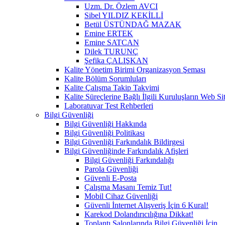
Uzm. Dr. Özlem AVCI
Sibel YILDIZ KEKİLLİ
Betül ÜSTÜNDAĞ MAZAK
Emine ERTEK
Emine SATCAN
Dilek TURUNÇ
Şefika ÇALIŞKAN
Kalite Yönetim Birimi Organizasyon Şeması
Kalite Bölüm Sorumluları
Kalite Çalışma Takip Takvimi
Kalite Süreçlerine Bağlı İlgili Kuruluşların Web Sit
Laboratuvar Test Rehberleri
Bilgi Güvenliği
Bilgi Güvenliği Hakkında
Bilgi Güvenliği Politikası
Bilgi Güvenliği Farkındalık Bildirgesi
Bilgi Güvenliğinde Farkındalık Afişleri
Bilgi Güvenliği Farkındalığı
Parola Güvenliği
Güvenli E-Posta
Çalışma Masanı Temiz Tut!
Mobil Cihaz Güvenliği
Güvenli İnternet Alışveriş İçin 6 Kural!
Karekod Dolandırıcılığına Dikkat!
Toplantı Salonlarında Bilgi Güvenliği İçin