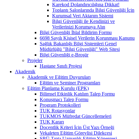
Karekod Dolandırıcılığına Dikkat!
Toplantı Salonlarında Bilgi Güvenliği İçin
Kurumsal Veri Aktarım Sistemi
Bilgi Güvenliği ile Kendinizi ve
Verilerinizi Korumaya Alın
Bilgi Güvenliği İhlal Bildirim Formu
6698 Sayılı Kişisel Verilerin Korunması Kanunu
Sağlık Bakanlığı Bilgi Sistemleri Genel
Müdürlüğü "Bilgi Güvenliği" Web Sitesi
Bilgi Güvenliği e-Broşür
Projeler
Hastane Sınıfı Projesi
Akademik
Akademik ve Eğitim Duyuruları
Eğitim ve Seminer Programları
Eğitim Planlama Kurulu (EPK)
Bilimsel Etkinlik Katılım Talep Formu
Konuşmacı Talep Formu
Program Protokolleri
TUK Rotasyonlar
TUKMOS Müfredat Güncellemeleri
TUK Kararı
Doçentlik Kriteri İçin Üst Yazı Örneği
Vekaleten Eğitim Görevlisi Dilekçesi
SBÜ Tıpta Uzmanlık Eğitim Yönergesi