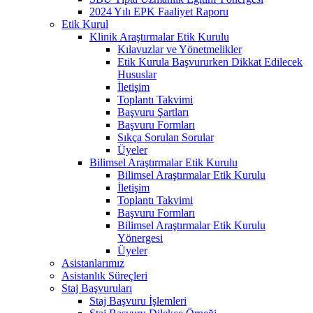
2024 Yılı EPK Faaliyet Raporu
Etik Kurul
Klinik Araştırmalar Etik Kurulu
Kılavuzlar ve Yönetmelikler
Etik Kurula Başvururken Dikkat Edilecek
Hususlar
İletişim
Toplantı Takvimi
Başvuru Şartları
Başvuru Formları
Sıkça Sorulan Sorular
Üyeler
Bilimsel Araştırmalar Etik Kurulu
Bilimsel Araştırmalar Etik Kurulu
İletişim
Toplantı Takvimi
Başvuru Formları
Bilimsel Araştırmalar Etik Kurulu
Yönergesi
Üyeler
Asistanlarımız
Asistanlık Süreçleri
Staj Başvuruları
Staj Başvuru İşlemleri