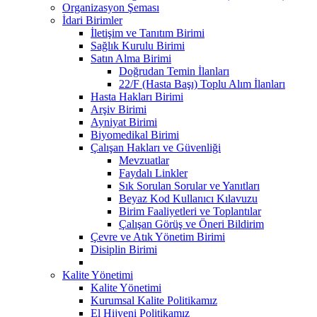
Organizasyon Şeması
İdari Birimler
İletişim ve Tanıtım Birimi
Sağlık Kurulu Birimi
Satın Alma Birimi
Doğrudan Temin İlanları
22/F (Hasta Başı) Toplu Alım İlanları
Hasta Hakları Birimi
Arşiv Birimi
Ayniyat Birimi
Biyomedikal Birimi
Çalışan Hakları ve Güvenliği
Mevzuatlar
Faydalı Linkler
Sık Sorulan Sorular ve Yanıtları
Beyaz Kod Kullanıcı Kılavuzu
Birim Faaliyetleri ve Toplantılar
Çalışan Görüş ve Öneri Bildirim
Çevre ve Atık Yönetim Birimi
Disiplin Birimi
Kalite Yönetimi
Kalite Yönetimi
Kurumsal Kalite Politikamız
El Hijyeni Politikamız