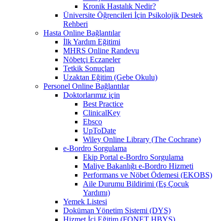
Kronik Hastalık Nedir?
Üniversite Öğrencileri İçin Psikolojik Destek
Rehberi
Hasta Online Bağlantılar
İlk Yardım Eğitimi
MHRS Online Randevu
Nöbetçi Eczaneler
Tetkik Sonuçları
Uzaktan Eğitim (Gebe Okulu)
Personel Online Bağlantılar
Doktorlarımız için
Best Practice
ClinicalKey
Ebsco
UpToDate
Wiley Online Library (The Cochrane)
e-Bordro Sorgulama
Ekip Portal e-Bordro Sorgulama
Maliye Bakanlığı e-Bordro Hizmeti
Performans ve Nöbet Ödemesi (EKOBS)
Aile Durumu Bildirimi (Eş Çocuk
Yardımı)
Yemek Listesi
Doküman Yönetim Sistemi (DYS)
Hizmet İçi Eğitim (FONET HBYS)