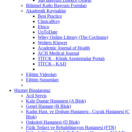
Staj Başvuru Dilekçe Örneği
Bilimsel Katkı Başvuru Formları
Akademik Kaynaklar
Best Practice
ClinicalKey
Ebsco
UpToDate
Wiley Online Library (The Cochrane)
Wolters Kluwer
Academic Journal of Health
ACH Medical Journal
TİTCK - Klinik Araştırmalar Portalı
TİTCK - KAD
Eğitim Videoları
Eğitim Sunumları
Hizmet Binalarımız
Acil Servis
Kalp Damar Hastanesi (A Blok)
Genel Hastane (B Blok)
Kadın Hast. ve Doğum Hastanesi - Çocuk Hastanesi (C
Blok)
Onkoloji Hastanesi (D Blok)
Fizik Tedavi ve Rehabilitasyon Hastanesi (FTR)