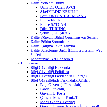
Kalite Yönetim Birimi
Uzm. Dr. Özlem AVCI
Sibel YILDIZ KEKİLLİ
Betül ÜSTÜNDAĞ MAZAK
Emine ERTEK
Emine SATCAN
Dilek TURUNÇ
Şefika ÇALIŞKAN
Kalite Yönetim Birimi Organizasyon Şeması
Kalite Bölüm Sorumluları
Kalite Çalışma Takip Takvimi
Kalite Süreçlerine Bağlı İlgili Kuruluşların Web
Siteleri
Laboratuvar Test Rehberleri
Bilgi Güvenliği
Bilgi Güvenliği Hakkında
Bilgi Güvenliği Politikası
Bilgi Güvenliği Farkındalık Bildirgesi
Bilgi Güvenliğinde Farkındalık Afişleri
Bilgi Güvenliği Farkındalığı
Parola Güvenliği
Güvenli E-Posta
Çalışma Masanı Temiz Tut!
Mobil Cihaz Güvenliği
Güvenli İnternet Alışveriş İçin 6 Kural!