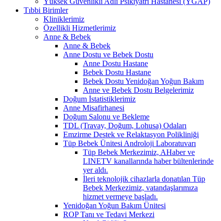
Yüksek Güvenlikli Adli Psikiyatri Hastanesi (YGAP)
Tıbbi Birimler
Kliniklerimiz
Özellikli Hizmetlerimiz
Anne & Bebek
Anne & Bebek
Anne Dostu ve Bebek Dostu
Anne Dostu Hastane
Bebek Dostu Hastane
Bebek Dostu Yenidoğan Yoğun Bakım
Anne ve Bebek Dostu Belgelerimiz
Doğum İstatistiklerimiz
Anne Misafirhanesi
Doğum Salonu ve Bekleme
TDL (Travay, Doğum, Lohusa) Odaları
Emzirme Destek ve Relaktasyon Polikliniği
Tüp Bebek Ünitesi Androloji Laboratuvarı
Tüp Bebek Merkezimiz, AHaber ve
LINETV kanallarında haber bültenlerinde
yer aldı.
İleri teknolojik cihazlarla donatılan Tüp
Bebek Merkezimiz, vatandaşlarımıza
hizmet vermeye başladı.
Yenidoğan Yoğun Bakım Ünitesi
ROP Tanı ve Tedavi Merkezi