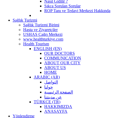
Nasıl Gidilir ?
Sıkça Sorulan Sorular
ROP Tanı ve Tedavi Merkezi Hakkında
Sağlık Turizmi
Sağlık Turizmi Birimi
Hasta ve Ziyaretçiler
USHAŞ Çağrı Merkezi
www.healthturkiye.com
Health Tourism
ENGLISH (EN)
OUR DOCTORS
COMMUNICATION
ABOUT OUR CITY
ABOUT US
HOME
ARABIC (AR)
التواصل
حولنا
الصفحة الرئيسية
عن مدينتنا
TÜRKÇE (TR)
HAKKIMIZDA
ANASAYFA
Yönlendirme