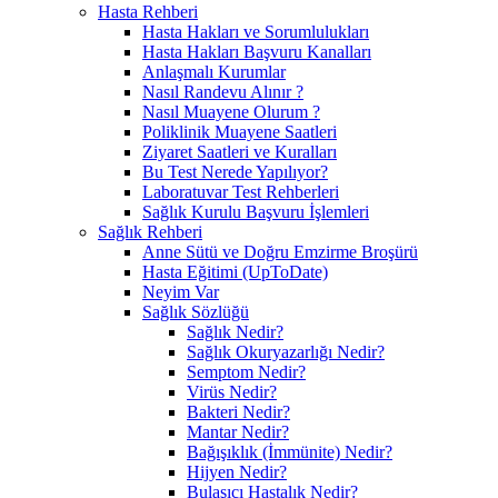
Hasta Rehberi
Hasta Hakları ve Sorumlulukları
Hasta Hakları Başvuru Kanalları
Anlaşmalı Kurumlar
Nasıl Randevu Alınır ?
Nasıl Muayene Olurum ?
Poliklinik Muayene Saatleri
Ziyaret Saatleri ve Kuralları
Bu Test Nerede Yapılıyor?
Laboratuvar Test Rehberleri
Sağlık Kurulu Başvuru İşlemleri
Sağlık Rehberi
Anne Sütü ve Doğru Emzirme Broşürü
Hasta Eğitimi (UpToDate)
Neyim Var
Sağlık Sözlüğü
Sağlık Nedir?
Sağlık Okuryazarlığı Nedir?
Semptom Nedir?
Virüs Nedir?
Bakteri Nedir?
Mantar Nedir?
Bağışıklık (İmmünite) Nedir?
Hijyen Nedir?
Bulaşıcı Hastalık Nedir?