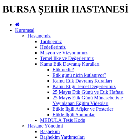
BURSA ŞEHİR HASTANESİ
Kurumsal
Hastanemiz
Tarihçemiz
Hedeflerimiz
Misyon ve Vizyonumuz
Temel İlke ve Değerlerimiz
Kamu Etik Davranış Kuralları
Etik nedir?
Etik günü niçin kutlanıyor?
Kamu Etik Davranış Kuralları
Kamu Etiği Temel Değerlerimiz
25 Mayıs Etik Günü ve Etik Haftası
25 Mayıs Etik Günü Münasebetiyle
Yayınlanan Eğitim Videoları
Etikle İlgili Afişler ve Posterler
Etikle İlgili Sunumlar
MEDULA Tesis Kodu
Hastane Yönetimi
Başhekim
Başhekim Yardımcıları