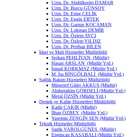
Uzm. Dr. Abdülkerim DAMAR
Uzm. Dr. Burcu GÜNSOY
Uzm. Dr. Emre ÇELİK
Uzm. Dr. Engin ERTEK
Uzm. Dr. Gamze KOCAMAN
Uzm. Dr. Lokman DEMİR
Uzm. Dr. Özlem AVCI
Uzm. Dr. Özlem YILDIZ
Uzm. Dr. Perihan BİLEN
İdari ve Mali Hizmetler Müdürlüğü
Serkan PEHLİVAN (Müdür)
Hasan ARSLAN (Müdür Yrd.)
İsmail KORKMAZ (Müdür Yrd.)
M. İsa BİNGÖLBALİ (Müdür Yrd.)
Sağlık Bakım Hizmetleri Müdürlüğü
Müşerref Güler AKKUŞ (Müdür)
Abdurrahim GÖRDELİ (Müdür Yrd.)
Meral ÖZSİN (Müdür Yrd.)
Destek ve Kalite Hizmetleri Müdürlüğü
Kadir ÇAKIR (Müdür)
İlhan ÖZBEY (Müdür Yrd.)
Yasemin ZENGİN ŞEN (Müdür Yrd.)
Teknik Hizmetler Müdürlüğü
Sadık VAROLGÜNEŞ (Müdür)
Engincan KASABALI (Müdür Yrd.)