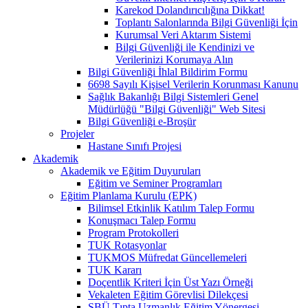
Karekod Dolandırıcılığına Dikkat!
Toplantı Salonlarında Bilgi Güvenliği İçin
Kurumsal Veri Aktarım Sistemi
Bilgi Güvenliği ile Kendinizi ve
Verilerinizi Korumaya Alın
Bilgi Güvenliği İhlal Bildirim Formu
6698 Sayılı Kişisel Verilerin Korunması Kanunu
Sağlık Bakanlığı Bilgi Sistemleri Genel
Müdürlüğü "Bilgi Güvenliği" Web Sitesi
Bilgi Güvenliği e-Broşür
Projeler
Hastane Sınıfı Projesi
Akademik
Akademik ve Eğitim Duyuruları
Eğitim ve Seminer Programları
Eğitim Planlama Kurulu (EPK)
Bilimsel Etkinlik Katılım Talep Formu
Konuşmacı Talep Formu
Program Protokolleri
TUK Rotasyonlar
TUKMOS Müfredat Güncellemeleri
TUK Kararı
Doçentlik Kriteri İçin Üst Yazı Örneği
Vekaleten Eğitim Görevlisi Dilekçesi
SBÜ Tıpta Uzmanlık Eğitim Yönergesi