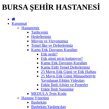
BURSA ŞEHİR HASTANESİ
Kurumsal
Hastanemiz
Tarihçemiz
Hedeflerimiz
Misyon ve Vizyonumuz
Temel İlke ve Değerlerimiz
Kamu Etik Davranış Kuralları
Etik nedir?
Etik günü niçin kutlanıyor?
Kamu Etik Davranış Kuralları
Kamu Etiği Temel Değerlerimiz
25 Mayıs Etik Günü ve Etik Haftası
25 Mayıs Etik Günü Münasebetiyle
Yayınlanan Eğitim Videoları
Etikle İlgili Afişler ve Posterler
Etikle İlgili Sunumlar
MEDULA Tesis Kodu
Hastane Yönetimi
Başhekim
Başhekim Yardımcıları