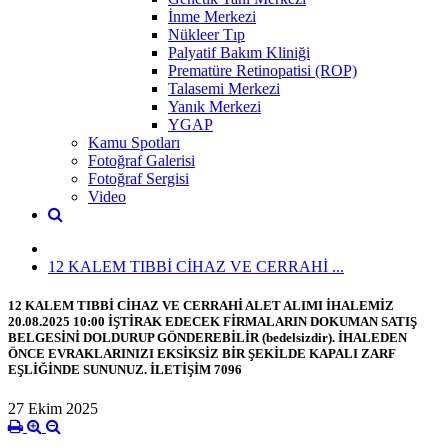
İnme Merkezi
Nükleer Tıp
Palyatif Bakım Kliniği
Prematüre Retinopatisi (ROP)
Talasemi Merkezi
Yanık Merkezi
YGAP
Kamu Spotları
Fotoğraf Galerisi
Fotoğraf Sergisi
Video
12 KALEM TIBBİ CİHAZ VE CERRAHİ ...
12 KALEM TIBBİ CİHAZ VE CERRAHİ ALET ALIMI İHALEMİZ
20.08.2025 10:00 İŞTİRAK EDECEK FİRMALARIN DOKUMAN SATIŞ
BELGESİNİ DOLDURUP GÖNDEREBİLİR (bedelsizdir). İHALEDEN
ÖNCE EVRAKLARINIZI EKSİKSİZ BİR ŞEKİLDE KAPALI ZARF
EŞLİĞİNDE SUNUNUZ. İLETİŞİM 7096
27 Ekim 2025