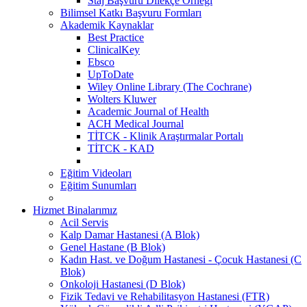
Staj Başvuru Dilekçe Örneği
Bilimsel Katkı Başvuru Formları
Akademik Kaynaklar
Best Practice
ClinicalKey
Ebsco
UpToDate
Wiley Online Library (The Cochrane)
Wolters Kluwer
Academic Journal of Health
ACH Medical Journal
TİTCK - Klinik Araştırmalar Portalı
TİTCK - KAD
Eğitim Videoları
Eğitim Sunumları
Hizmet Binalarımız
Acil Servis
Kalp Damar Hastanesi (A Blok)
Genel Hastane (B Blok)
Kadın Hast. ve Doğum Hastanesi - Çocuk Hastanesi (C
Blok)
Onkoloji Hastanesi (D Blok)
Fizik Tedavi ve Rehabilitasyon Hastanesi (FTR)