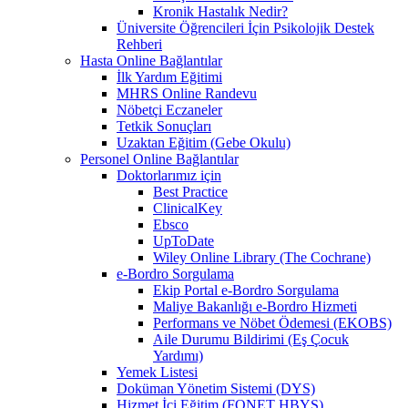
Kronik Hastalık Nedir?
Üniversite Öğrencileri İçin Psikolojik Destek
Rehberi
Hasta Online Bağlantılar
İlk Yardım Eğitimi
MHRS Online Randevu
Nöbetçi Eczaneler
Tetkik Sonuçları
Uzaktan Eğitim (Gebe Okulu)
Personel Online Bağlantılar
Doktorlarımız için
Best Practice
ClinicalKey
Ebsco
UpToDate
Wiley Online Library (The Cochrane)
e-Bordro Sorgulama
Ekip Portal e-Bordro Sorgulama
Maliye Bakanlığı e-Bordro Hizmeti
Performans ve Nöbet Ödemesi (EKOBS)
Aile Durumu Bildirimi (Eş Çocuk
Yardımı)
Yemek Listesi
Doküman Yönetim Sistemi (DYS)
Hizmet İçi Eğitim (FONET HBYS)