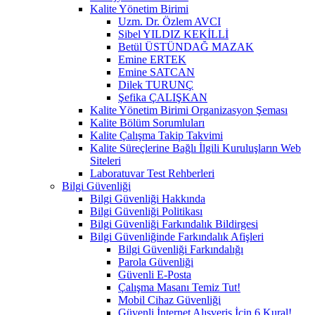
Kalite Yönetim Birimi
Uzm. Dr. Özlem AVCI
Sibel YILDIZ KEKİLLİ
Betül ÜSTÜNDAĞ MAZAK
Emine ERTEK
Emine SATCAN
Dilek TURUNÇ
Şefika ÇALIŞKAN
Kalite Yönetim Birimi Organizasyon Şeması
Kalite Bölüm Sorumluları
Kalite Çalışma Takip Takvimi
Kalite Süreçlerine Bağlı İlgili Kuruluşların Web
Siteleri
Laboratuvar Test Rehberleri
Bilgi Güvenliği
Bilgi Güvenliği Hakkında
Bilgi Güvenliği Politikası
Bilgi Güvenliği Farkındalık Bildirgesi
Bilgi Güvenliğinde Farkındalık Afişleri
Bilgi Güvenliği Farkındalığı
Parola Güvenliği
Güvenli E-Posta
Çalışma Masanı Temiz Tut!
Mobil Cihaz Güvenliği
Güvenli İnternet Alışveriş İçin 6 Kural!