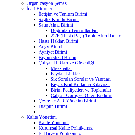
Organizasyon Şeması
İdari Birimler
İletişim ve Tanıtım Birimi
Sağlık Kurulu Birimi
Satın Alma Birimi
Doğrudan Temin İlanları
22/F (Hasta Başı) Toplu Alım İlanları
Hasta Hakları Birimi
Arşiv Birimi
Ayniyat Birimi
Biyomedikal Birimi
Çalışan Hakları ve Güvenliği
Mevzuatlar
Faydalı Linkler
Sık Sorulan Sorular ve Yanıtları
Beyaz Kod Kullanıcı Kılavuzu
Birim Faaliyetleri ve Toplantılar
Çalışan Görüş ve Öneri Bildirim
Çevre ve Atık Yönetim Birimi
Disiplin Birimi
Kalite Yönetimi
Kalite Yönetimi
Kurumsal Kalite Politikamız
El Hijyeni Politikamız