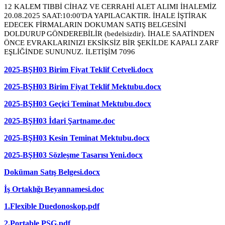
12 KALEM TIBBİ CİHAZ VE CERRAHİ ALET ALIMI İHALEMİZ
20.08.2025 SAAT:10:00'DA YAPILACAKTIR. İHALE İŞTİRAK
EDECEK FİRMALARIN DOKUMAN SATIŞ BELGESİNİ
DOLDURUP GÖNDEREBİLİR (bedelsizdir). İHALE SAATİNDEN
ÖNCE EVRAKLARINIZI EKSİKSİZ BİR ŞEKİLDE KAPALI ZARF
EŞLİĞİNDE SUNUNUZ. İLETİŞİM 7096
2025-BŞH03 Birim Fiyat Teklif Cetveli.docx
2025-BŞH03 Birim Fiyat Teklif Mektubu.docx
2025-BŞH03 Geçici Teminat Mektubu.docx
2025-BŞH03 İdari Şartname.doc
2025-BŞH03 Kesin Teminat Mektubu.docx
2025-BŞH03 Sözleşme Tasarısı Yeni.docx
Doküman Satış Belgesi.docx
İş Ortaklığı Beyannamesi.doc
1.Flexible Duedonoskop.pdf
2.Portable PSG.pdf