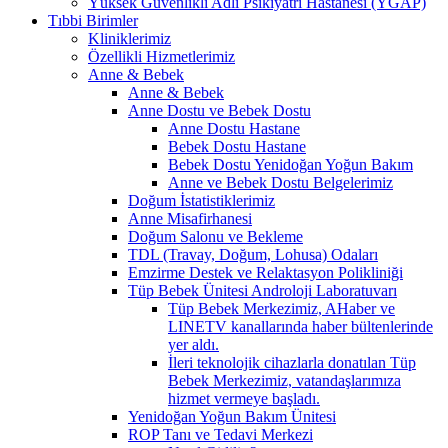
Yüksek Güvenlikli Adli Psikiyatri Hastanesi (YGAP)
Tıbbi Birimler
Kliniklerimiz
Özellikli Hizmetlerimiz
Anne & Bebek
Anne & Bebek
Anne Dostu ve Bebek Dostu
Anne Dostu Hastane
Bebek Dostu Hastane
Bebek Dostu Yenidoğan Yoğun Bakım
Anne ve Bebek Dostu Belgelerimiz
Doğum İstatistiklerimiz
Anne Misafirhanesi
Doğum Salonu ve Bekleme
TDL (Travay, Doğum, Lohusa) Odaları
Emzirme Destek ve Relaktasyon Polikliniği
Tüp Bebek Ünitesi Androloji Laboratuvarı
Tüp Bebek Merkezimiz, AHaber ve
LINETV kanallarında haber bültenlerinde
yer aldı.
İleri teknolojik cihazlarla donatılan Tüp
Bebek Merkezimiz, vatandaşlarımıza
hizmet vermeye başladı.
Yenidoğan Yoğun Bakım Ünitesi
ROP Tanı ve Tedavi Merkezi