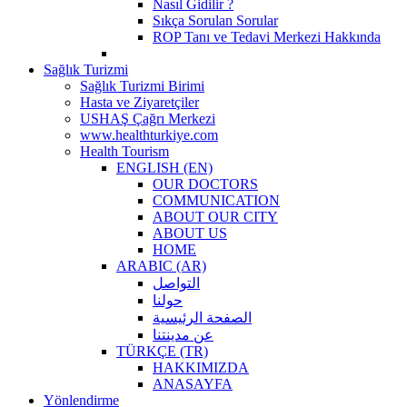
Nasıl Gidilir ?
Sıkça Sorulan Sorular
ROP Tanı ve Tedavi Merkezi Hakkında
Sağlık Turizmi
Sağlık Turizmi Birimi
Hasta ve Ziyaretçiler
USHAŞ Çağrı Merkezi
www.healthturkiye.com
Health Tourism
ENGLISH (EN)
OUR DOCTORS
COMMUNICATION
ABOUT OUR CITY
ABOUT US
HOME
ARABIC (AR)
التواصل
حولنا
الصفحة الرئيسية
عن مدينتنا
TÜRKÇE (TR)
HAKKIMIZDA
ANASAYFA
Yönlendirme