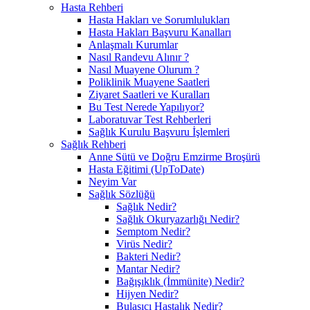
Hasta Rehberi
Hasta Hakları ve Sorumlulukları
Hasta Hakları Başvuru Kanalları
Anlaşmalı Kurumlar
Nasıl Randevu Alınır ?
Nasıl Muayene Olurum ?
Poliklinik Muayene Saatleri
Ziyaret Saatleri ve Kuralları
Bu Test Nerede Yapılıyor?
Laboratuvar Test Rehberleri
Sağlık Kurulu Başvuru İşlemleri
Sağlık Rehberi
Anne Sütü ve Doğru Emzirme Broşürü
Hasta Eğitimi (UpToDate)
Neyim Var
Sağlık Sözlüğü
Sağlık Nedir?
Sağlık Okuryazarlığı Nedir?
Semptom Nedir?
Virüs Nedir?
Bakteri Nedir?
Mantar Nedir?
Bağışıklık (İmmünite) Nedir?
Hijyen Nedir?
Bulaşıcı Hastalık Nedir?