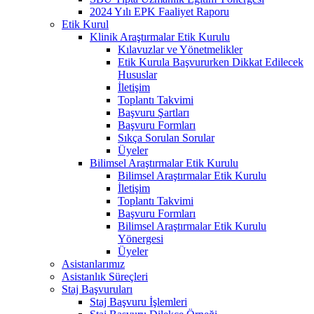
2024 Yılı EPK Faaliyet Raporu
Etik Kurul
Klinik Araştırmalar Etik Kurulu
Kılavuzlar ve Yönetmelikler
Etik Kurula Başvururken Dikkat Edilecek
Hususlar
İletişim
Toplantı Takvimi
Başvuru Şartları
Başvuru Formları
Sıkça Sorulan Sorular
Üyeler
Bilimsel Araştırmalar Etik Kurulu
Bilimsel Araştırmalar Etik Kurulu
İletişim
Toplantı Takvimi
Başvuru Formları
Bilimsel Araştırmalar Etik Kurulu
Yönergesi
Üyeler
Asistanlarımız
Asistanlık Süreçleri
Staj Başvuruları
Staj Başvuru İşlemleri