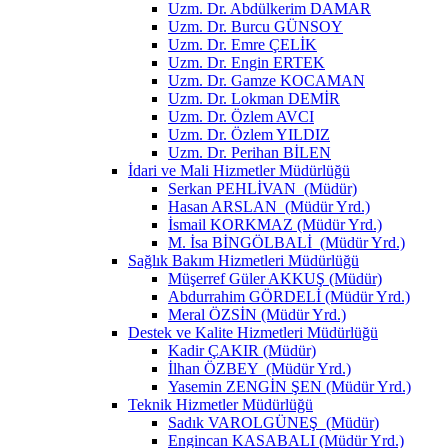
Uzm. Dr. Abdülkerim DAMAR
Uzm. Dr. Burcu GÜNSOY
Uzm. Dr. Emre ÇELİK
Uzm. Dr. Engin ERTEK
Uzm. Dr. Gamze KOCAMAN
Uzm. Dr. Lokman DEMİR
Uzm. Dr. Özlem AVCI
Uzm. Dr. Özlem YILDIZ
Uzm. Dr. Perihan BİLEN
İdari ve Mali Hizmetler Müdürlüğü
Serkan PEHLİVAN (Müdür)
Hasan ARSLAN (Müdür Yrd.)
İsmail KORKMAZ (Müdür Yrd.)
M. İsa BİNGÖLBALİ (Müdür Yrd.)
Sağlık Bakım Hizmetleri Müdürlüğü
Müşerref Güler AKKUŞ (Müdür)
Abdurrahim GÖRDELİ (Müdür Yrd.)
Meral ÖZSİN (Müdür Yrd.)
Destek ve Kalite Hizmetleri Müdürlüğü
Kadir ÇAKIR (Müdür)
İlhan ÖZBEY (Müdür Yrd.)
Yasemin ZENGİN ŞEN (Müdür Yrd.)
Teknik Hizmetler Müdürlüğü
Sadık VAROLGÜNEŞ (Müdür)
Engincan KASABALI (Müdür Yrd.)